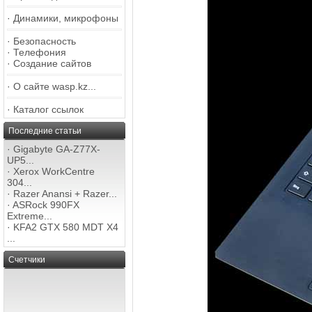
·
Динамики, микрофоны
·
Безопасность
·
Телефония
·
Создание сайтов
·
О сайте wasp.kz...
·
Каталог ссылок
Последние статьи
·
Gigabyte GA-Z77X-
UP5...
·
Xerox WorkCentre
304...
·
Razer Anansi + Razer...
·
ASRock 990FX
Extreme...
·
KFA2 GTX 580 MDT X4
...
Счетчики