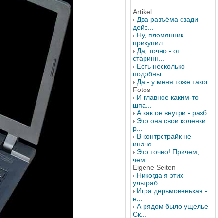
...
Artikel
Два разъёма сзади
дейс...
Ну, племянник
прикупил...
Да, точно - от
старинн...
Есть несколько
подобны...
Да - у меня тоже таког...
Fotos
И главное каким-то
шпа...
А как он внутри - разб...
Это она свои коленки
р...
В контрстрайк не
иначе...
Это точно! Причем,
чем...
Eigene Seiten
Никогда я этих
ультраб...
Игра дерьмовенькая -
н...
А рядом было ущелье
Ск...