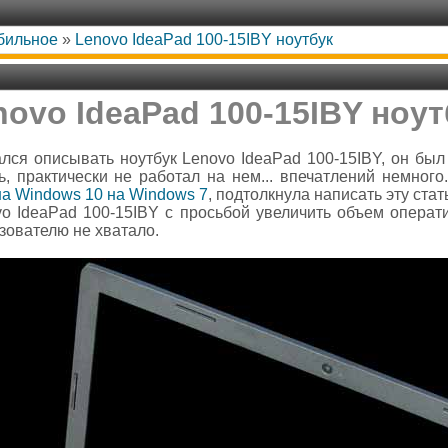
обильное
»
Lenovo IdeaPad 100-15IBY ноутбук
novo IdeaPad 100-15IBY ноут
ался описывать ноутбук Lenovo IdeaPad 100-15IBY, он был 
, практически не работал на нем... впечатлений немног
а Windows 10 на Windows 7
, подтолкнула написать эту стат
o IdeaPad 100-15IBY с просьбой увеличить объем операт
ьзователю не хватало.