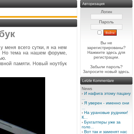
Авторизация
Логин
Пароль
бук
Вы не
у меня всего сутки, я на нем
зарегистрированы?
Нажмите здесь
для
о. Но тема на нашем форуме,
регистрации.
ью.
ивной памяти. Новый ноутбук
Забыли пароль?
Запросите новый
здесь
.
Letzte Kommentare
News
И нафига этому пацану
...
Я уверен - именно они
...
На урановые рудники!
К...
Бухгалтеры уже за
голо...
Вот так и заменят нас