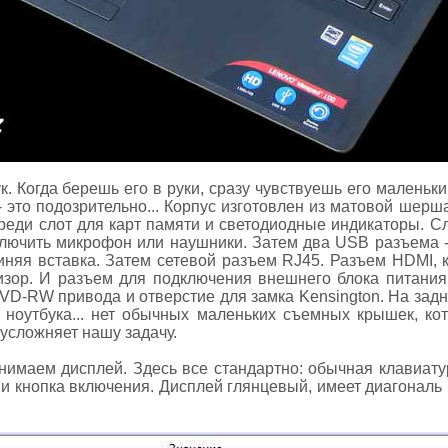
к. Когда берешь его в руки, сразу чувствуешь его маленький
 - это подозрительно... Корпус изготовлен из матовой шер
реди слот для карт памяти и светодиодные индикаторы. С
лючить микрофон или наушники. Затем два USB разъема -
синяя вставка. Затем сетевой разъем RJ45. Разъем HDMI, 
зор. И разъем для подключения внешнего блока питания
VD-RW привода и отверстие для замка Kensington. На задн
ка ноутбука... нет обычных маленьких съемных крышек, ко
о усложняет нашу задачу.
нимаем дисплей. Здесь все стандартно: обычная клавиатур
 и кнопка включения. Дисплей глянцевый, имеет диагональ 