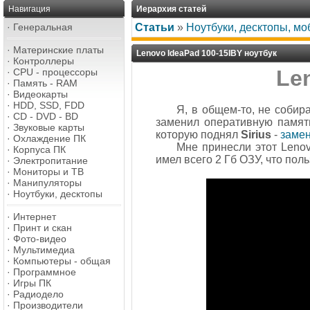
Навигация
Иерархия статей
·
Генеральная
Статьи
»
Ноутбуки, десктопы, м
·
Материнские платы
Lenovo IdeaPad 100-15IBY ноутбук
·
Контроллеры
Le
·
CPU - процессоры
·
Память - RAM
·
Видеокарты
·
HDD, SSD, FDD
Я, в общем-то, не собир
·
CD - DVD - BD
заменил оперативную память
·
Звуковые карты
которую поднял
Sirius
-
замен
·
Охлаждение ПК
Мне принесли этот Lenov
·
Корпуса ПК
имел всего 2 Гб ОЗУ, что пол
·
Электропитание
·
Мониторы и ТВ
·
Манипуляторы
·
Ноутбуки, десктопы
·
Интернет
·
Принт и скан
·
Фото-видео
·
Мультимедиа
·
Компьютеры - общая
·
Программное
·
Игры ПК
·
Радиодело
·
Производители