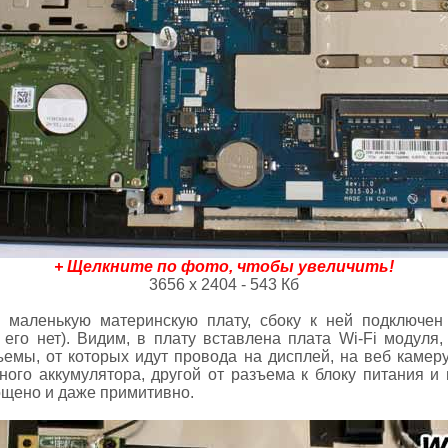
+ Щелкните по фото, чтобы увеличить!
3656 х 2404 - 543 Кб
маленькую материнскую плату, сбоку к ней подключен 
 его нет). Видим, в плату вставлена плата Wi-Fi модуля,
зъемы, от которых идут провода на дисплей, на веб камер
нного аккумулятора, другой от разъема к блоку питания и
ощено и даже примитивно.