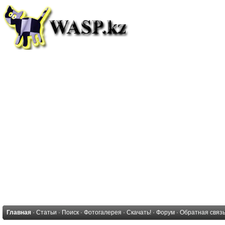
Главная
·
Статьи
·
Поиск
·
Фотогалерея
·
Скачать!
·
Форум
·
Обратная связ