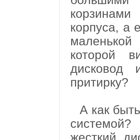
корзинами
корпуса, а 
маленько
которой в
дисковод 
притирку?
А как быт
системой
жесткий ди