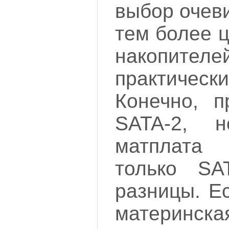
выбор очеви
тем более 
накопит
практич
Конечно, п
SATA-2, 
матплата
только SA
разницы. Е
материнска