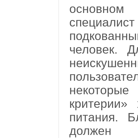
основн
специалис
подкованны
человек. Д
неискушен
пользоват
некоторы
критерии» 
питания. Б
должен 