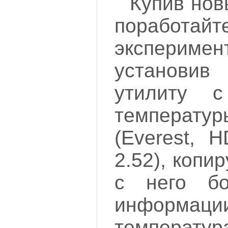
Купив нов
поработ
экспери
установив
утилиту с
температур
(Everest, 
2.52), копи
с него б
информ
температур