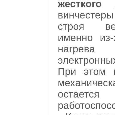
жесткого 
винчесте
строя в
именно из-
нагрева
электронны
При этом п
механич
остаетс
работоспос