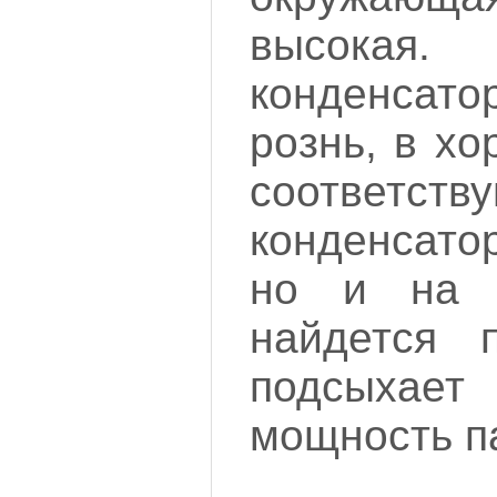
высокая
конденсато
рознь, в х
соответств
конденсато
но и на с
найдется п
подсыхае
мощность па