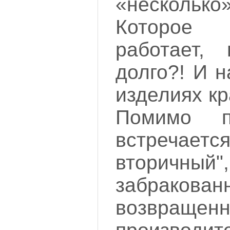
«нескольк
Которое
работает,
долго?! И 
изделиях к
Помимо п
встреча
вторичны
забрак
возвращенн