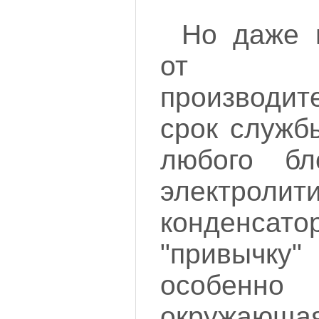
Но даже 
от и
производит
срок служб
любого бл
электролит
конденсат
"привычк
особенно
окружающа