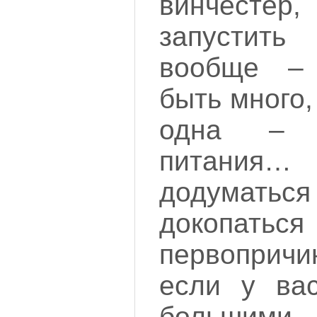
винчестер,
запусти
вообще –
быть много,
одна – 
питания… 
додумать
докоп
первопричи
если у ва
большими 