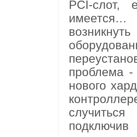
PCI-слот, 
имеется…
возникну
оборудова
переустано
проблема -
нового хар
контроллере
случить
подклю