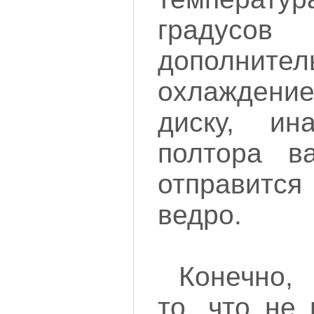
градусов
дополнител
охлажден
диску, ин
полтора в
отправит
ведро.
Конечно,
то, что не