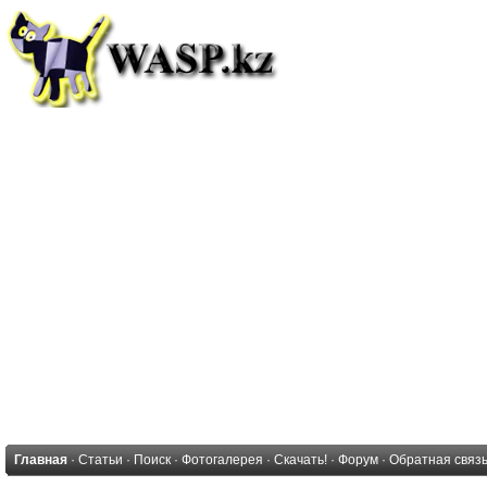
Главная
·
Статьи
·
Поиск
·
Фотогалерея
·
Скачать!
·
Форум
·
Обратная связ