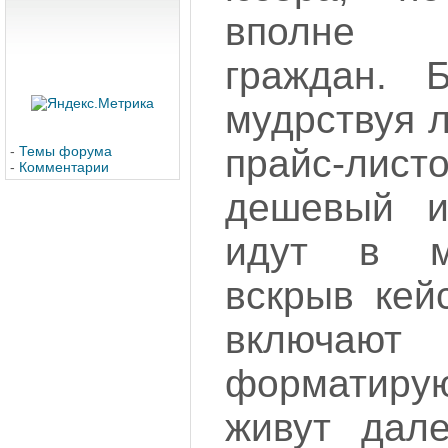
вполне IT
граждан. 
мудрствуя 
прайс-ли
-
Темы форума
-
Комментарии
дешевый и
идут в ма
вскрыв кей
включ
форматир
живут дале