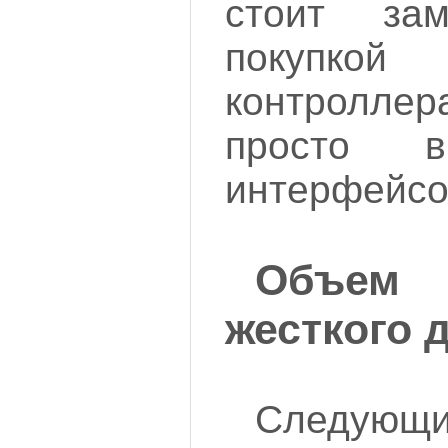
стоит зам
покупко
контролл
просто 
интерфейсо
Объем 
жесткого 
Следую