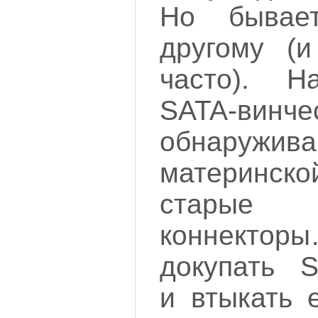
Но быва
другому (и
часто). Н
SATA-винче
обнаружи
материнско
старые 
коннектор
докупать S
и втыкать 