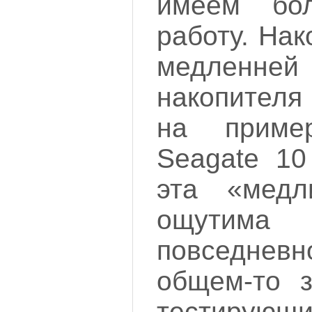
имеем бо
работу. На
медленн
накопителя
на приме
Seagate 10
эта «медл
ощутима
повседневн
общем-то з
тестирующи