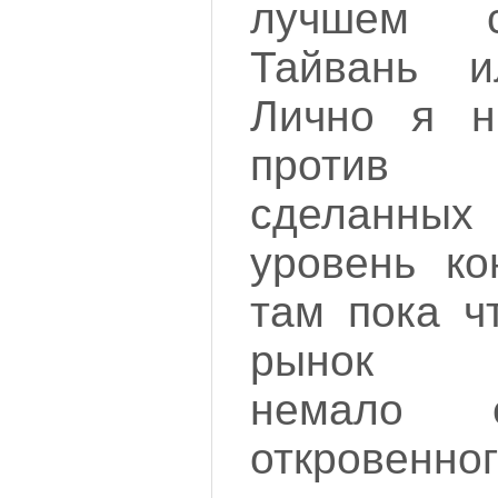
лучшем с
Тайвань 
Лично я н
против
сделанны
уровень ко
там пока ч
рынок в
немало
откровенн