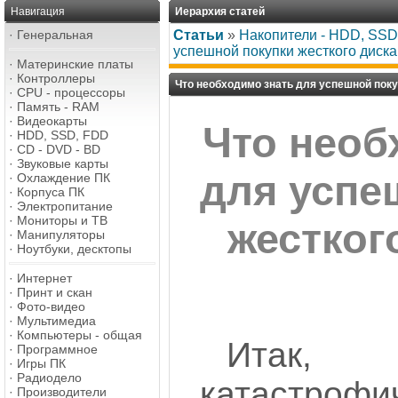
Навигация
Иерархия статей
·
Генеральная
Статьи
»
Накопители - HDD, SSD,
успешной покупки жесткого диск
·
Материнские платы
·
Контроллеры
Что необходимо знать для успешной поку
·
CPU - процессоры
·
Память - RAM
·
Видеокарты
Что необ
·
HDD, SSD, FDD
·
CD - DVD - BD
·
Звуковые карты
для успе
·
Охлаждение ПК
·
Корпуса ПК
·
Электропитание
·
Мониторы и ТВ
жестког
·
Манипуляторы
·
Ноутбуки, десктопы
·
Интернет
·
Принт и скан
·
Фото-видео
·
Мультимедиа
·
Компьютеры - общая
Ита
·
Программное
·
Игры ПК
·
Радиодело
катастрофи
·
Производители