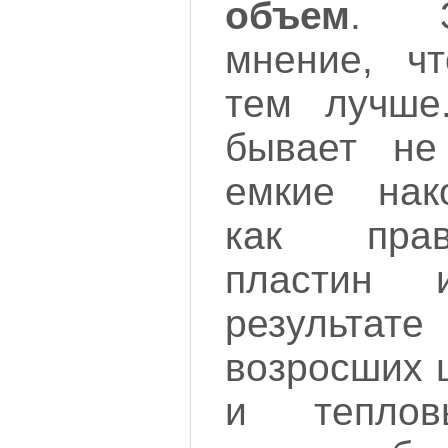
объем
. З
мнение, ч
тем лучше
бывает не
емкие нак
как пра
пластин 
результ
возросших 
и теплов