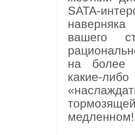
SATA-инте
наверняка
вашего с
рациональн
на более 
какие-л
«наслаждат
тормозя
медленном!