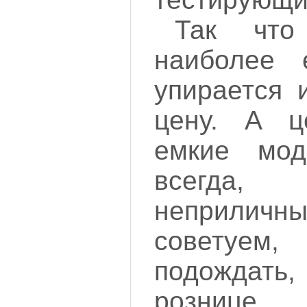
Так что
наиболее 
упирается 
цену. А 
емкие мод
всегд
неприлич
советуе
подождать,
розниц