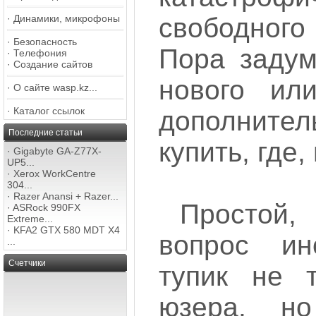
свободного
·
Динамики, микрофоны
·
Безопасность
Пора задум
·
Телефония
·
Создание сайтов
нового или
·
О сайте wasp.kz...
·
Каталог ссылок
дополните
Последние статьи
купить, где,
·
Gigabyte GA-Z77X-
UP5...
·
Xerox WorkCentre
304...
·
Razer Anansi + Razer...
Простой
·
ASRock 990FX
Extreme...
·
KFA2 GTX 580 MDT X4
вопрос ин
...
Счетчики
тупик не т
юзера, н