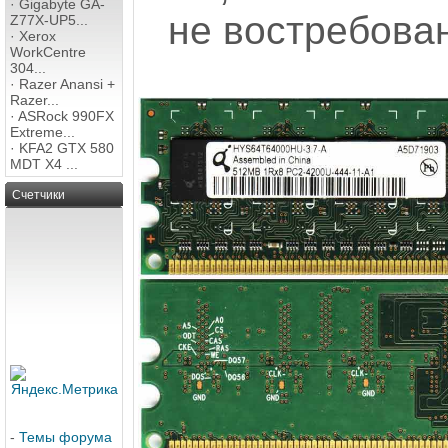
·
Gigabyte GA-
не востребован
Z77X-UP5...
·
Xerox
WorkCentre
304...
·
Razer Anansi +
Razer...
·
ASRock 990FX
Extreme...
·
KFA2 GTX 580
MDT X4 ...
Счетчики
-
Темы форума