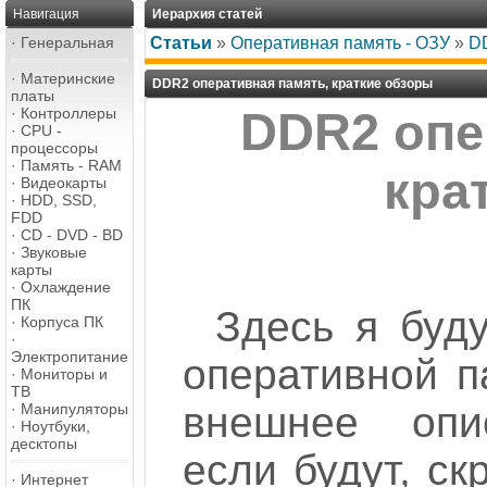
Навигация
Иерархия статей
·
Генеральная
Статьи
»
Оперативная память - ОЗУ
»
DD
·
Материнские
DDR2 оперативная память, краткие обзоры
платы
·
Контроллеры
DDR2 опе
·
CPU -
процессоры
·
Память - RAM
кра
·
Видеокарты
·
HDD, SSD,
FDD
·
CD - DVD - BD
·
Звуковые
карты
·
Охлаждение
ПК
Здесь я буд
·
Корпуса ПК
·
Электропитание
оперативной п
·
Мониторы и
ТВ
внешнее опис
·
Манипуляторы
·
Ноутбуки,
десктопы
если будут, с
·
Интернет