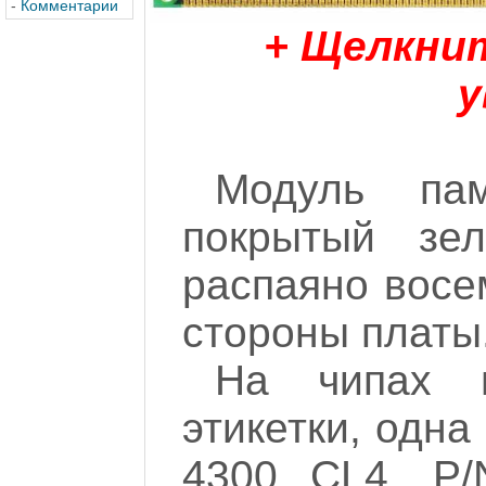
-
Комментарии
+ Щелкни
у
Модуль пам
покрытый зе
распаяно восе
стороны платы
На чипах 
этикетки, одн
4300 CL4, P/