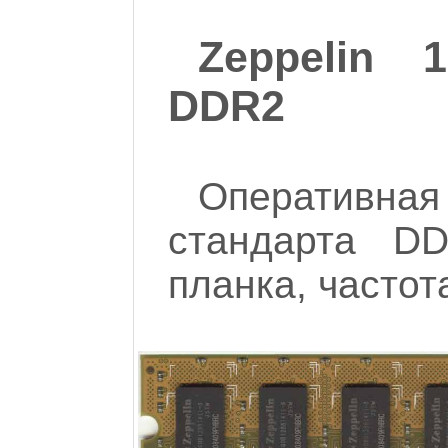
Zeppelin 
DDR2
Оперативна
стандарта D
планка, частот