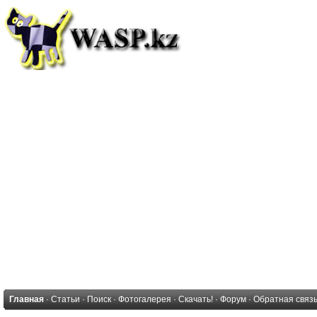
Главная
·
Статьи
·
Поиск
·
Фотогалерея
·
Скачать!
·
Форум
·
Обратная связ