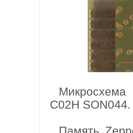
Микросхема
C02H SON044.
Память Zepp