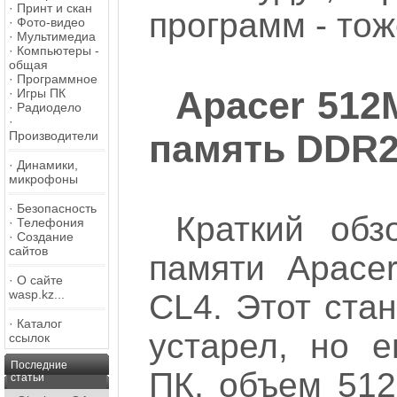
·
Принт и скан
программ - тоже
·
Фото-видео
·
Мультимедиа
·
Компьютеры -
общая
·
Программное
Apacer 512
·
Игры ПК
·
Радиодело
·
память DDR
Производители
·
Динамики,
микрофоны
·
Безопасность
Краткий обз
·
Телефония
·
Создание
сайтов
памяти Apace
·
О сайте
wasp.kz...
CL4. Этот ста
·
Каталог
устарел, но 
ссылок
Последние
ПК, объем 512
статьи