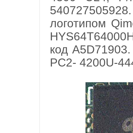
54072750592
логотипом Qim
HYS64T64000H
код A5D71903.
PC2- 4200U-44