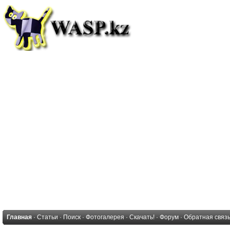
Главная
·
Статьи
·
Поиск
·
Фотогалерея
·
Скачать!
·
Форум
·
Обратная связ