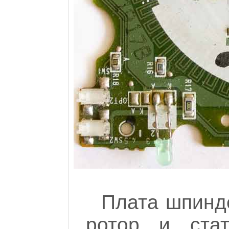
Плата шпинде
ротор и ста