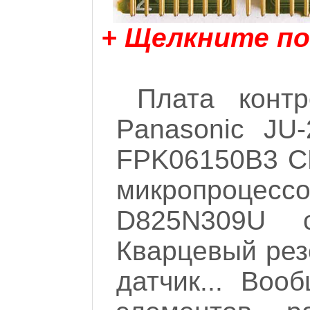
+ Щелкните по
Плата контр
Panasonic JU
FPK06150B3 C
микропроц
D825N309U с
Кварцевый рез
датчик... Воо