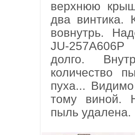
верхнюю крыш
два винтика. 
вовнутрь. Над
JU-257A606P
долго. Внут
количество п
пуха... Видим
тому виной. 
пыль удалена.