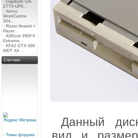
·
Gigabyte GA-
Z77X-UP5...
·
Xerox
WorkCentre
304...
·
Razer Anansi +
Razer...
·
ASRock 990FX
Extreme...
·
KFA2 GTX 580
MDT X4 ...
Счетчики
Данный дис
вид и размер
-
Темы форума