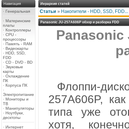
Навигация
Иерархия статей
·
Генеральная
Статьи
»
Накопители - HDD, SSD, FDD...
·
Материнские
Panasonic JU-257A606P обзор и разборка FDD
платы
·
Контроллеры
Panasonic
·
CPU -
процессоры
·
Память - RAM
р
·
Видеокарты
·
HDD, SSD,
FDD
·
CD - DVD - BD
·
Звуковые
карты
·
Охлаждение
ПК
Флоппи-ди
·
Корпуса ПК
·
Электропитание
257A606P, как
·
Мониторы и
ТВ
типа уже ото
·
Манипуляторы
·
Ноутбуки,
десктопы
хотя, конеч
·
Интернет