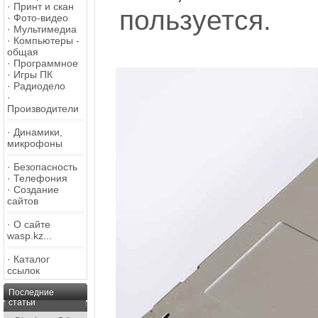
·
Принт и скан
пользуется.
·
Фото-видео
·
Мультимедиа
·
Компьютеры -
общая
·
Программное
·
Игры ПК
·
Радиодело
·
Производители
·
Динамики,
микрофоны
·
Безопасность
·
Телефония
·
Создание
сайтов
·
О сайте
wasp.kz...
·
Каталог
ссылок
Последние
статьи