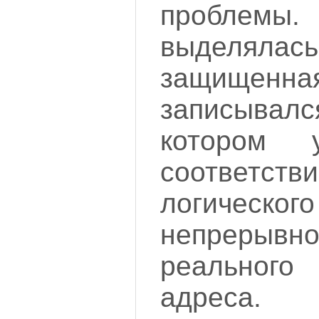
проблемы.
выделялас
защищенная
записывалс
котором у
соответс
логичес
непрерыв
реальног
адреса.