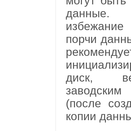
могут быть
данные.
избежани
порчи данн
рекоменд
инициализи
диск, в
заводски
(после соз
копии данны