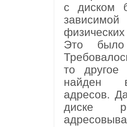
с диском 
зависи
физически
Это было
Требовалос
то друго
найден 
адресов. Д
диске р
адресов