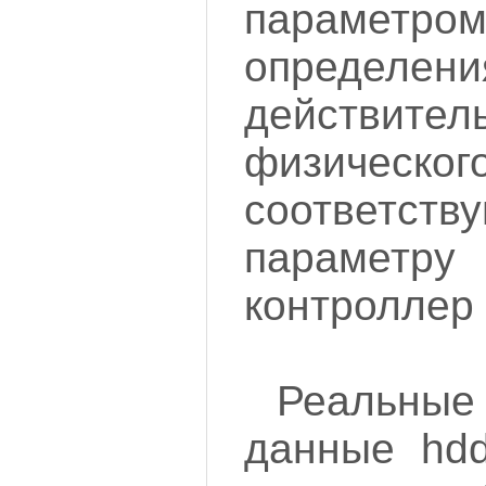
параметр
определени
действител
физичес
соответст
параметру
контроллер 
Реальны
данные hd