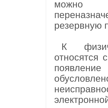
можно 
переназнач
резервную 
К физи
относятся 
появлен
обусловлен
неисправно
электр