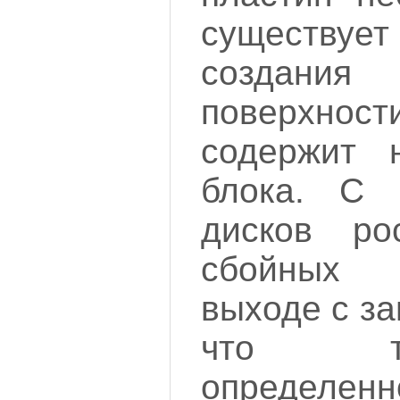
существ
создани
поверхнос
содержит 
блока. С 
дисков ро
сбойных 
выходе с за
что т
определе