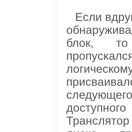
Если вдру
обнаружи
блок, т
пропускал
логичес
присваи
следующег
доступн
Транслято