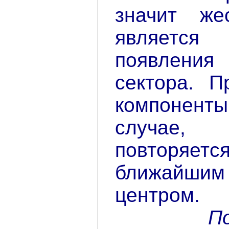
значит же
являетс
появлени
сектора. П
компонен
случае,
повторяетс
ближайш
центром.
По