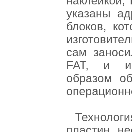
наклейкой,
указаны ад
блоков, ко
изготовите
сам заноси
FAT, и и
образом о
операционн
Технолог
пластин не