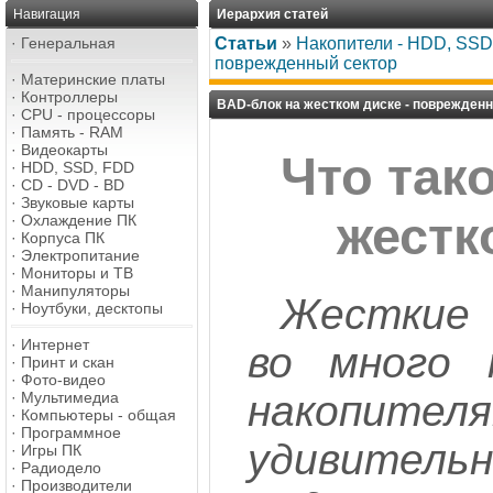
Навигация
Иерархия статей
·
Генеральная
Статьи
»
Накопители - HDD, SSD,
поврежденный сектор
·
Материнские платы
·
Контроллеры
BAD-блок на жестком диске - поврежден
·
CPU - процессоры
·
Память - RAM
·
Видеокарты
Что так
·
HDD, SSD, FDD
·
CD - DVD - BD
·
Звуковые карты
жестк
·
Охлаждение ПК
·
Корпуса ПК
·
Электропитание
·
Мониторы и ТВ
·
Манипуляторы
Жесткие 
·
Ноутбуки, десктопы
·
Интернет
во много 
·
Принт и скан
·
Фото-видео
накопител
·
Мультимедиа
·
Компьютеры - общая
·
Программное
удивитель
·
Игры ПК
·
Радиодело
·
Производители