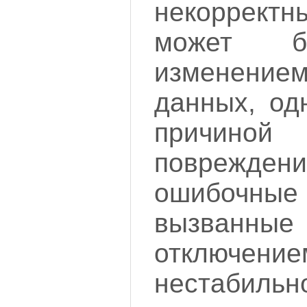
некорректн
может б
изменени
данных, од
причино
поврежде
ошибочн
вызванны
отключен
нестабил