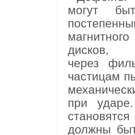
могут бы
постепе
магнитн
дисков, 
через фил
частицам п
механическ
при ударе.
становятся
должны быт