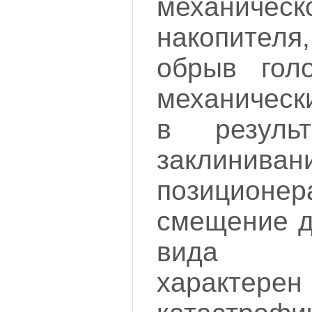
механич
накопите
обрыв голо
механическ
в резуль
заклинив
позиционе
смещение д
вида п
характерен