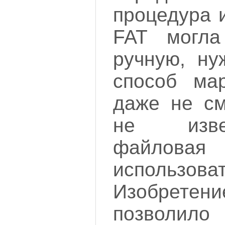
процедура 
FAT могла
ручную, ну
способ мар
даже не см
не изве
файловая 
использоват
Изобретен
позволил