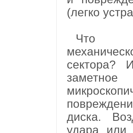
(легко устр
Что 
механическ
сектора? 
замет
микроскопи
поврежден
диска. Воз
удара или 