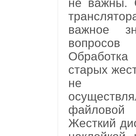
не важны. 
транслято
важное 
вопросов
Обработк
старых жес
не со
осуществля
файлово
Жесткий ди