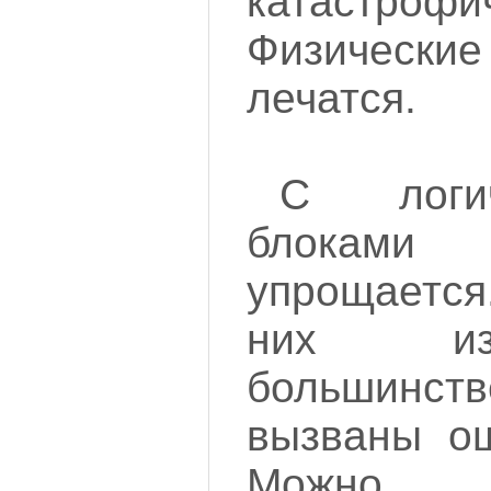
катастрофи
Физически
лечатся.
С логи
блокам
упрощается
них из
большин
вызваны ош
Можно