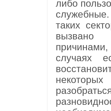
либо польз
служебны
таких сект
вызвано
причинами
случаях ес
восстанов
некоторых
разобратьс
разновидно