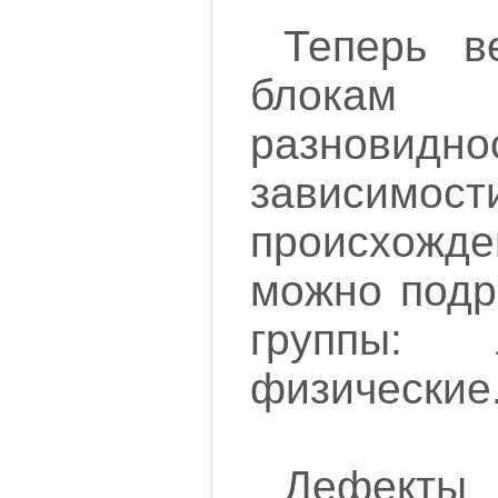
Теперь в
блок
разнови
зависимос
происхож
можно подр
группы: 
физические
Дефекты