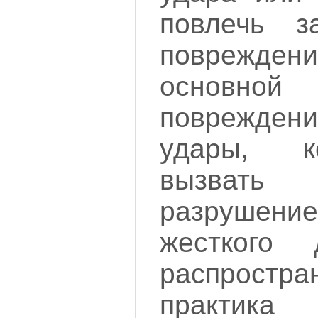
повлечь з
поврежд
основно
поврежде
удары, к
вызвать
разрушение
жесткого 
распростра
практик