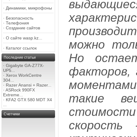
выдающие
·
Динамики, микрофоны
характер
·
Безопасность
·
Телефония
производи
·
Создание сайтов
·
О сайте wasp.kz...
можно толь
·
Каталог ссылок
Но остае
Последние статьи
·
Gigabyte GA-Z77X-
факторов,
UP5...
·
Xerox WorkCentre
304...
момента
·
Razer Anansi + Razer...
·
ASRock 990FX
такие ве
Extreme...
·
KFA2 GTX 580 MDT X4
...
стоимости 
Счетчики
скорость 