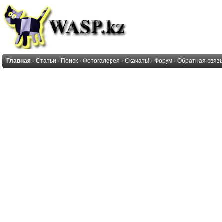
Главная
·
Статьи
·
Поиск
·
Фотогалерея
·
Скачать!
·
Форум
·
Обратная связ