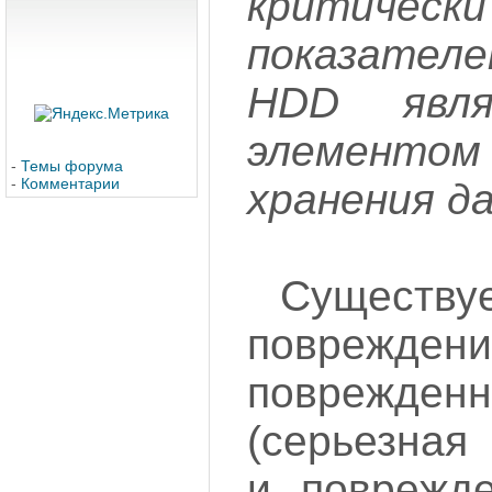
критиче
показател
HDD явл
элементо
-
Темы форума
-
Комментарии
хранения д
Существ
поврежде
поврежденн
(серьезная
и поврежде