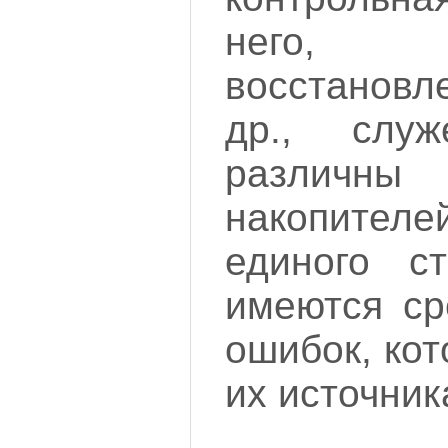
него,
восстанов
др., слу
различн
накопителе
единого ст
имеются ср
ошибок, кот
их источник