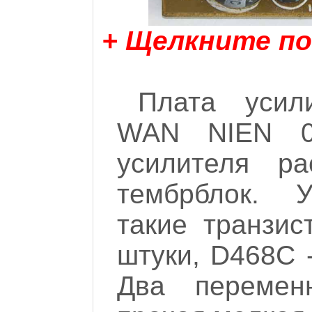
+ Щелкните по
Плата усил
WAN NIEN 0
усилителя р
тембрблок. У
такие транзис
штуки, D468C -
Два перемен