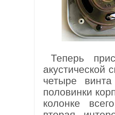
Теперь при
акустической с
четыре винта
половинки кор
колонке всег
вторая интер