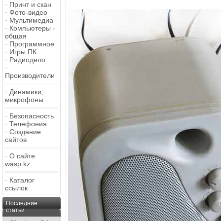
·
Принт и скан
·
Фото-видео
·
Мультимедиа
·
Компьютеры -
общая
·
Программное
·
Игры ПК
·
Радиодело
·
Производители
·
Динамики,
микрофоны
·
Безопасность
·
Телефония
·
Создание
сайтов
·
О сайте
wasp.kz...
·
Каталог
ссылок
Последние
статьи