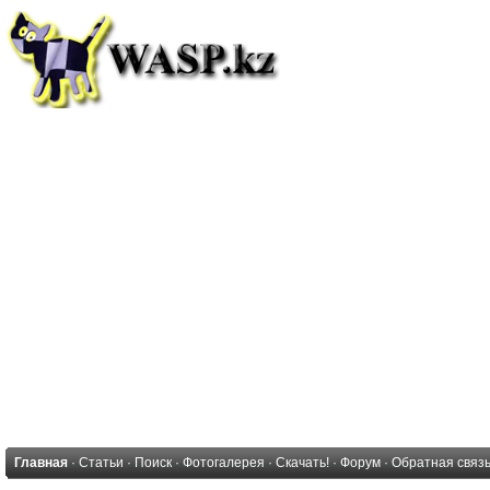
Главная
·
Статьи
·
Поиск
·
Фотогалерея
·
Скачать!
·
Форум
·
Обратная связ