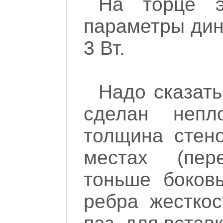
На торце э
параметры дин
3 Вт.
Надо сказать
сделан непл
толщина стен
местах (пер
тоньше боковы
ребра жесткос