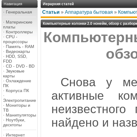
Навигация
Иерархия статей
·
Генеральная
Статьи
»
Аппаратура бытовая
»
Компьют
·
Материнские
Компьютерные колонки 2.0 нонейм, обзор с разбор
платы
·
Контроллеры
Компьютерны
·
CPU -
процессоры
·
Память - RAM
обзо
·
Видеокарты
·
HDD, SSD,
FDD
·
CD - DVD - BD
·
Звуковые
карты
Снова у ме
·
Охлаждение
ПК
·
Корпуса ПК
активные ком
·
Электропитание
неизвестного 
·
Мониторы и
ТВ
·
Манипуляторы
найдено и назв
·
Ноутбуки,
десктопы
·
Интернет