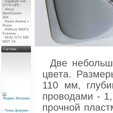
·
Gigabyte GA-
Z77X-UP5...
·
Xerox
WorkCentre
304...
·
Razer Anansi +
Razer...
·
ASRock 990FX
Extreme...
·
KFA2 GTX 580
MDT X4 ...
Счетчики
Две небольш
цвета. Размер
110 мм, глуб
проводами - 1,
прочной пласт
-
Темы форума