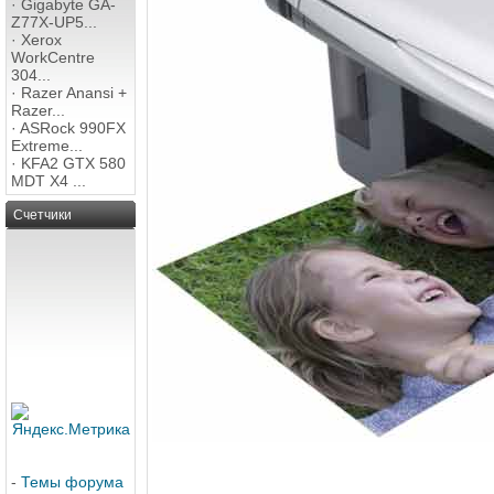
·
Gigabyte GA-
Z77X-UP5...
·
Xerox
WorkCentre
304...
·
Razer Anansi +
Razer...
·
ASRock 990FX
Extreme...
·
KFA2 GTX 580
MDT X4 ...
Счетчики
-
Темы форума