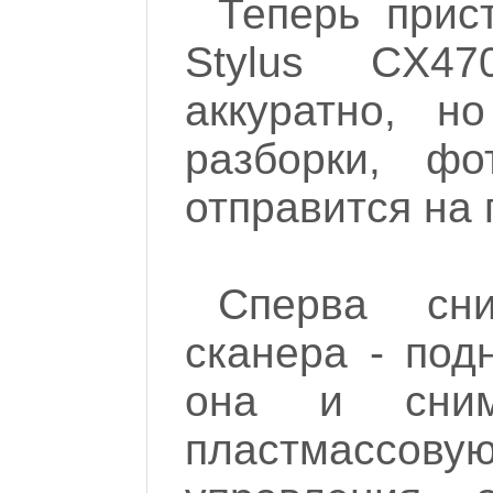
Теперь прис
Stylus CX4
аккуратно, н
разборки, фо
отправится на 
Сперва сн
сканера - под
она и сним
пластмассов