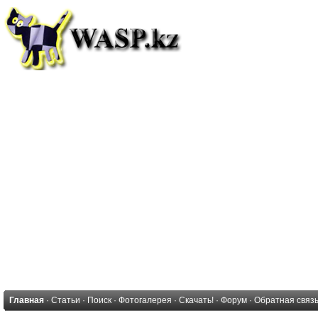
Главная
·
Статьи
·
Поиск
·
Фотогалерея
·
Скачать!
·
Форум
·
Обратная связ