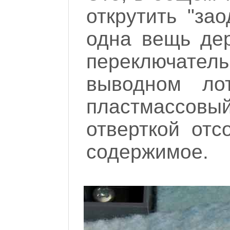
открутить "за
одна вещь дер
переключат
выводном лот
пластмассовый
отверткой отс
содержимое.