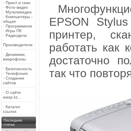
·
Принт и скан
Многофунк
·
Фото-видео
·
Мультимедиа
·
Компьютеры -
EPSON Stylus
общая
·
Программное
·
Игры ПК
принтер, ск
·
Радиодело
·
работать как 
Производители
·
Динамики,
достаточно по
микрофоны
·
Безопасность
так что повторя
·
Телефония
·
Создание
сайтов
·
О сайте
wasp.kz...
·
Каталог
ссылок
Последние
статьи