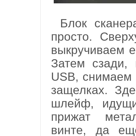
Блок сканер
просто. Сверх
выкручиваем е
Затем сзади,
USB, снимаем 
защелках. Зд
шлейф, идущи
прижат мета
винте, да ещ