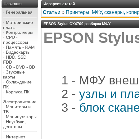
Навигация
Иерархия статей
·
Генеральная
Статьи
»
Принтеры, МФУ, сканеры, копи
·
Материнские
EPSON Stylus CX4700 разборка МФУ
платы
·
Контроллеры
EPSON Stylu
·
CPU -
процессоры
·
Память - RAM
·
Видеокарты
·
HDD, SSD,
FDD
·
CD - DVD - BD
·
Звуковые
1 - МФУ внеш
карты
·
Охлаждение
ПК
2 -
узлы и пл
·
Корпуса ПК
·
Электропитание
3 -
блок скан
·
Мониторы и
ТВ
·
Манипуляторы
·
Ноутбуки,
десктопы
·
Интернет