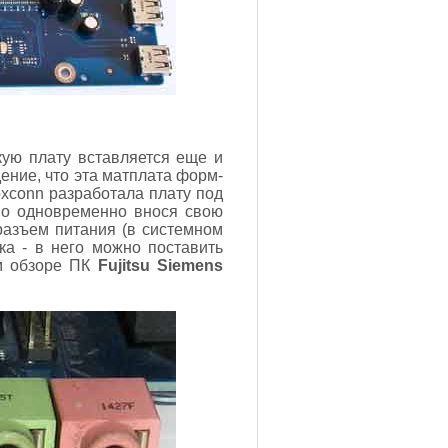
скую плату вставляется еще и
дение, что эта матплата форм-
oxconn разработала плату под
но одновременно внося свою
разъем питания (в системном
ока - в него можно поставить
ем обзоре ПК
Fujitsu Siemens