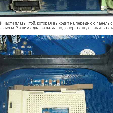
 части платы (той, которая выходит на переднюю панель си
разъема. За ними два разъема под оперативную память тип