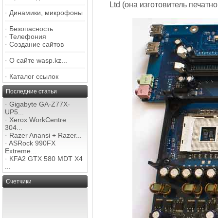
Ltd (она изготовитель печатно
·
Динамики, микрофоны
·
Безопасность
·
Телефония
·
Создание сайтов
·
О сайте wasp.kz...
·
Каталог ссылок
Последние статьи
·
Gigabyte GA-Z77X-
UP5...
·
Xerox WorkCentre
304...
·
Razer Anansi + Razer...
·
ASRock 990FX
Extreme...
·
KFA2 GTX 580 MDT X4
...
Счетчики