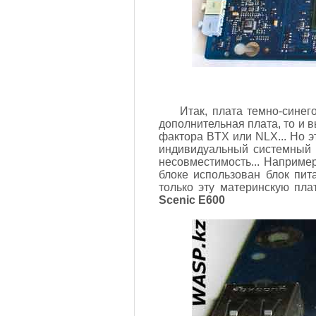
Итак, плата темно-синег
дополнительная плата, то и в
фактора BTX или NLX... Но э
индивидуальный системный 
несовместимость... Наприме
блоке использован блок пи
только эту материнскую пла
Scenic E600