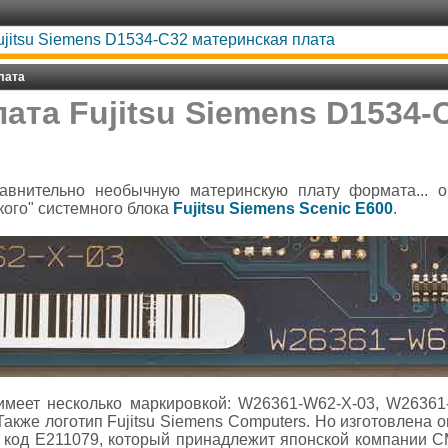
ujitsu Siemens D1534-C32 материнская плата
лата
ата Fujitsu Siemens D1534
внительно необычную материнскую плату формата... о
кого" системного блока
Fujitsu Siemens Scenic E600
.
имеет несколько маркировкой: W26361-W62-X-03, W26361
Также логотип Fujitsu Siemens Computers. Но изготовлена 
н код E211079, который принадлежит японской компании C