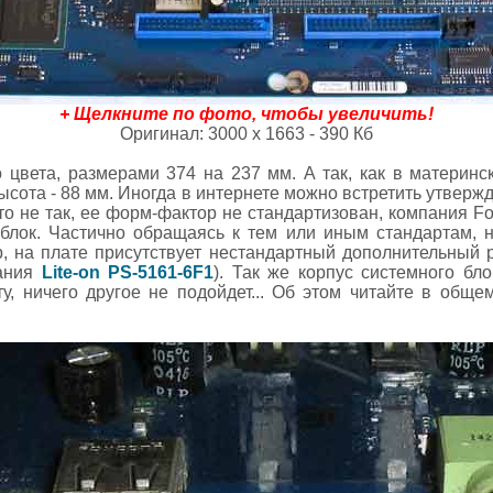
+ Щелкните по фото, чтобы увеличить!
Оригинал: 3000 х 1663 - 390 Кб
о цвета, размерами 374 на 237 мм. А так, как в материн
ысота - 88 мм. Иногда в интернете можно встретить утверж
то не так, ее форм-фактор не стандартизован, компания F
блок. Частично обращаясь к тем или иным стандартам, 
р, на плате присутствует нестандартный дополнительный 
тания
Lite-on PS-5161-6F1
). Так же корпус системного бл
ту, ничего другое не подойдет... Об этом читайте в общ