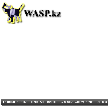
Главная
·
Статьи
·
Поиск
·
Фотогалерея
·
Скачать!
·
Форум
·
Обратная связ