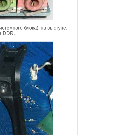
стемного блока), на выступе,
а DDR.