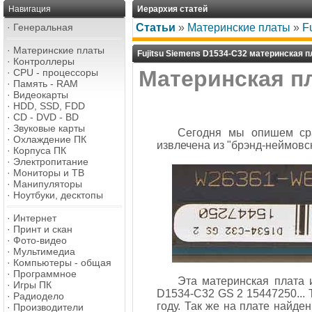
Навигация
Иерархия статей
·
Генеральная
Статьи
»
Материнские платы
»
F
·
Материнские платы
Fujitsu Siemens D1534-C32 материнская п
·
Контроллеры
Материнская пл
·
CPU - процессоры
·
Память - RAM
·
Видеокарты
·
HDD, SSD, FDD
·
CD - DVD - BD
·
Звуковые карты
Сегодня мы опишем сра
·
Охлаждение ПК
извлечена из "брэнд-неймовс
·
Корпуса ПК
·
Электропитание
·
Мониторы и ТВ
·
Манипуляторы
·
Ноутбуки, десктопы
·
Интернет
·
Принт и скан
·
Фото-видео
·
Мультимедиа
·
Компьютеры - общая
·
Программное
Эта материнская плата 
·
Игры ПК
D1534-C32 GS 2 15447250... 
·
Радиодело
году. Так же на плате найде
·
Производители