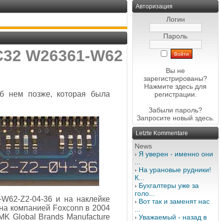
Авторизация
Логин
Пароль
-C32 W26361-W62
Вы не
зарегистрированы?
Нажмите здесь
для
б нем позже, которая была
регистрации.
Забыли пароль?
Запросите новый
здесь
.
Letzte Kommentare
News
Я уверен - именно они
...
На урановые рудники!
К...
Бухгалтеры уже за
голо...
-W62-Z2-04-36 и на наклейке
Вот так и заменят нас
она компанией Foxconn в 2004
...
MK Global Brands Manufacture
Уважаемый - назад в