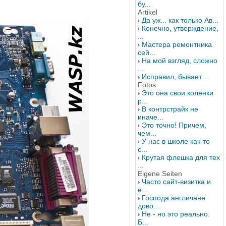
бу...
Artikel
Да уж... как только Ав...
Конечно, утверждение,
...
Мастера ремонтника
сей...
На мой взгляд, сложно
...
Исправил, бывает...
Fotos
Это она свои коленки
р...
В контрстрайк не
иначе...
Это точно! Причем,
чем...
У нас в школе как-то
с...
Крутая флешка для тех
...
Eigene Seiten
Часто сайт-визитка и
е...
Господа англичане
дово...
Не - но это реально.
Б...