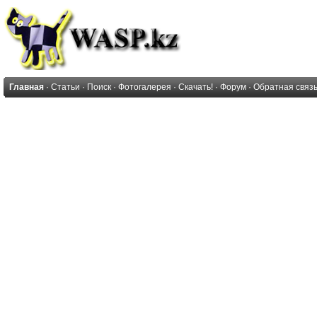
Главная
·
Статьи
·
Поиск
·
Фотогалерея
·
Скачать!
·
Форум
·
Обратная связ