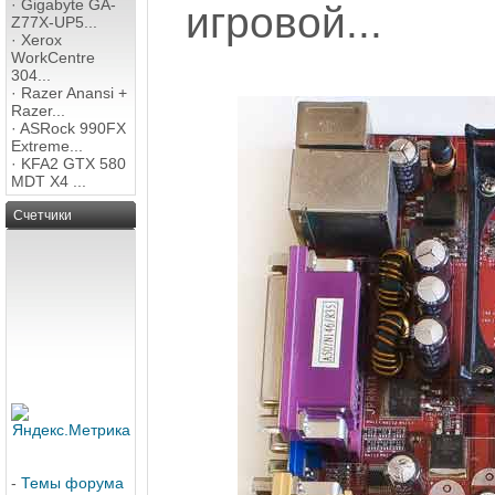
·
Gigabyte GA-
игровой...
Z77X-UP5...
·
Xerox
WorkCentre
304...
·
Razer Anansi +
Razer...
·
ASRock 990FX
Extreme...
·
KFA2 GTX 580
MDT X4 ...
Счетчики
-
Темы форума