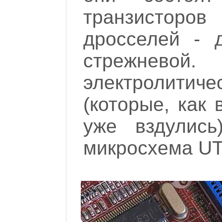
транзистор
дросселей - 
стрежне
электролит
(которые, как
уже вздулись
микросхема U