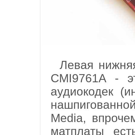
Левая нижня
CMI9761A - э
аудиокодек (и
нашпигованно
Media, впроче
матплаты ест