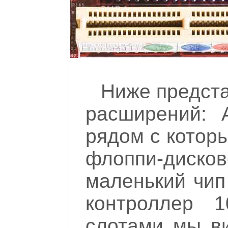
Ниже предста
расширений: 
рядом с котор
флоппи-дис
маленький чип
контроллер 
слотами мы в