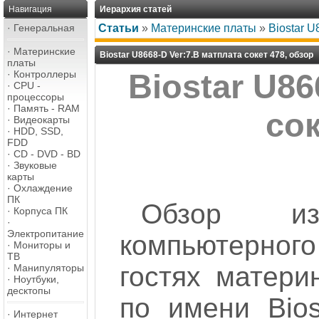
Навигация
Иерархия статей
·
Генеральная
Статьи
»
Материнские платы
»
Biostar U
·
Материнские
Biostar U8668-D Ver:7.B матплата сокет 478, обзор
платы
·
Контроллеры
Biostar U86
·
CPU -
процессоры
·
Память - RAM
сок
·
Видеокарты
·
HDD, SSD,
FDD
·
CD - DVD - BD
·
Звуковые
карты
·
Охлаждение
ПК
Обзор из
·
Корпуса ПК
·
Электропитание
компьютерного
·
Мониторы и
ТВ
гостях матери
·
Манипуляторы
·
Ноутбуки,
десктопы
по имени Bios
·
Интернет