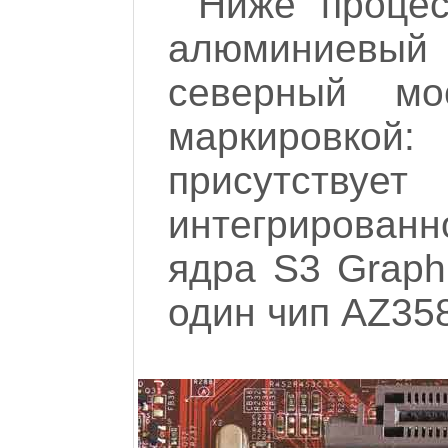
Ниже процес
алюминиевый 
северный м
маркировко
присутст
интегрированн
ядра S3 Graph
один чип AZ35