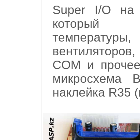
Super I/O на
который п
температуры
вентиляторов,
COM и прочее.
микросхема B
наклейка R35 