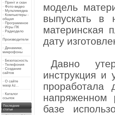
·
Принт и скан
модель матери
·
Фото-видео
·
Мультимедиа
·
Компьютеры -
выпускать в 
общая
·
Программное
материнская п
·
Игры ПК
·
Радиодело
·
дату изготовле
Производители
·
Динамики,
микрофоны
·
Безопасность
Давно уте
·
Телефония
·
Создание
инструкция и 
сайтов
·
О сайте
проработала 
wasp.kz...
·
Каталог
напряженном 
ссылок
базе использ
Последние
статьи