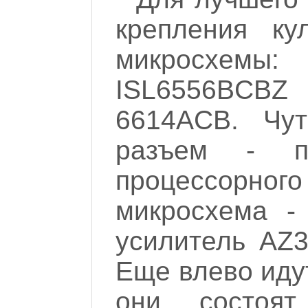
крепления ку
микросхем
ISL6556BCB
6614ACB. Чут
разъем - по
процессорного
микросхема -
усилитель AZ3
Еще влево иду
они состоя