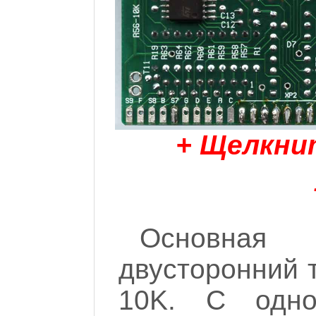
+ Щелкни
Основная 
двусторонний т
10K. С одн