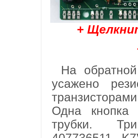
+ Щелкни
На обратной
усажено рези
транзисторами
Одна кнопка 
трубки. Тр
407736511 K7