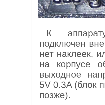
К аппарат
подключен вне
нет наклеек, и
на корпусе о
выходное нап
5V 0.3A (блок 
позже).