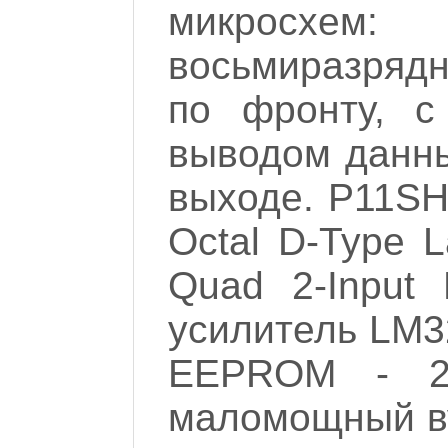
микросхе
восьмиразряд
по фронту, с
выводом данны
выходе. P11S
Octal D-Type 
Quad 2-Input
усилитель LM32
EEPROM - 2
маломощный ву