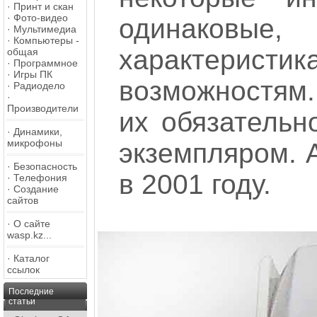
·
Принт и скан
·
Фото-видео
одинаков
·
Мультимедиа
·
Компьютеры -
характерист
общая
·
Программное
·
Игры ПК
возможностям. 
·
Радиодело
·
Производители
их обязательн
·
Динамики,
микрофоны
экземпляром. 
·
Безопасность
в 2001 году.
·
Телефония
·
Создание
сайтов
·
О сайте
wasp.kz...
·
Каталог
ссылок
Последние
статьи