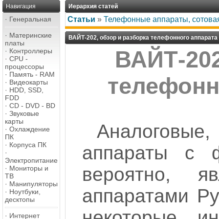
Навигация
Иерархия статей
·
Генеральная
Статьи
»
Телефонные аппараты, сотовая
·
Материнские
ВАЙТ-202, обзор и разборка телефонного аппарата
платы
·
Контроллеры
ВАЙТ-202
·
CPU -
процессоры
·
Память - RAM
телефонн
·
Видеокарты
·
HDD, SSD,
FDD
·
CD - DVD - BD
·
Звуковые
карты
Аналоговые
·
Охлаждение
ПК
·
Корпуса ПК
аппараты с 
·
Электропитание
вероятно, я
·
Мониторы и
ТВ
·
Манипуляторы
аппаратами Ру
·
Ноутбуки,
десктопы
некоторые и
·
Интернет