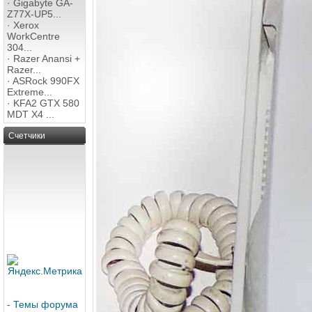
·
Gigabyte GA-
Z77X-UP5...
·
Xerox
WorkCentre
304...
·
Razer Anansi +
Razer...
·
ASRock 990FX
Extreme...
·
KFA2 GTX 580
MDT X4 ...
Счетчики
-
Темы форума