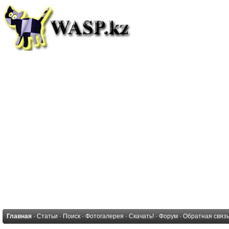
Главная
·
Статьи
·
Поиск
·
Фотогалерея
·
Скачать!
·
Форум
·
Обратная связ