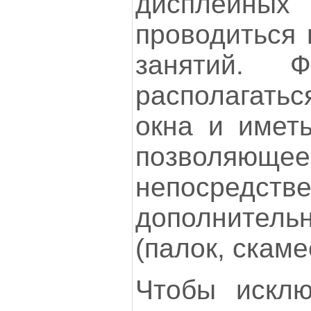
дисплейных
проводиться 
занятий. 
располагатьс
окна и иметь
позволяюще
непосредств
дополнител
(палок, скамее
Чтобы исклю