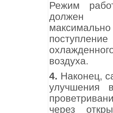
Режим рабо
должен 
максималь
поступлени
охлажденн
воздуха.
4.
Наконец, с
улучшения 
проветрив
через откр