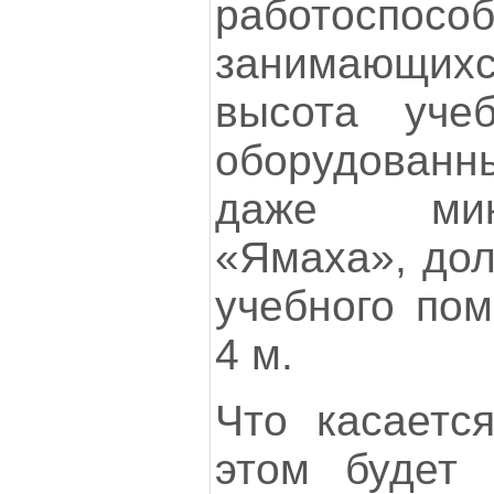
работоспособ
занимающи
высота уче
оборудован
даже мик
«Ямаха», дол
учебного по
4 м.
Что касаетс
этом будет 