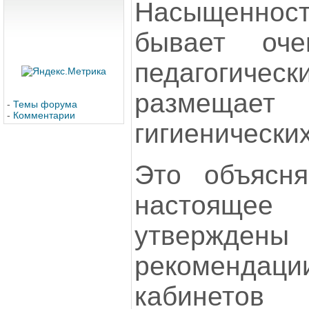
Насыщенно
бывает оч
педагогич
размещает
-
Темы форума
-
Комментарии
гигиенически
Это объясня
настоящ
утверждены
рекомендаци
кабинетов 