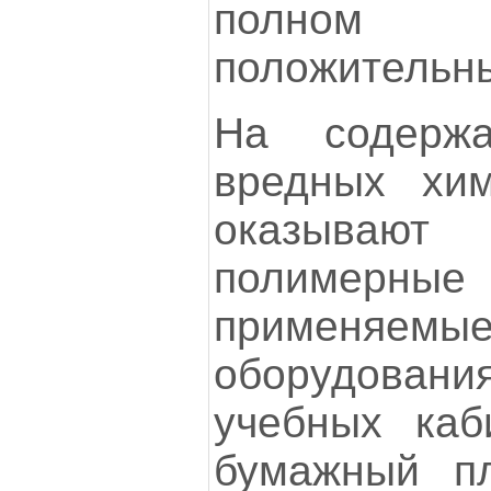
полном 
положительны
На содерж
вредных хим
оказываю
полимерны
применяем
оборудован
учебных каб
бумажный пл