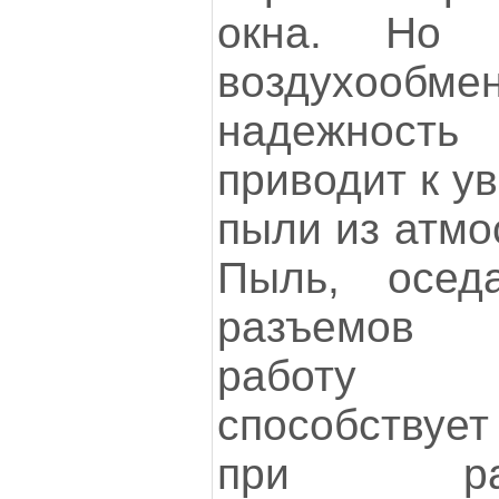
окна. Но 
воздухооб
надежност
приводит к у
пыли из атмо
Пыль, осед
разъемов 
работу 
способствуе
при ра