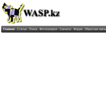
Главная
·
Статьи
·
Поиск
·
Фотогалерея
·
Скачать!
·
Форум
·
Обратная связ