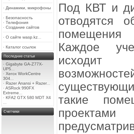
Под КВТ и д
·
Динамики, микрофоны
отводятся о
·
Безопасность
·
Телефония
·
Создание сайтов
помещения 
·
О сайте wasp.kz...
Каждое уче
·
Каталог ссылок
исходи
Последние статьи
·
Gigabyte GA-Z77X-
UP5...
возможност
·
Xerox WorkCentre
304...
существующ
·
Razer Anansi + Razer...
·
ASRock 990FX
Extreme...
такие поме
·
KFA2 GTX 580 MDT X4
...
проек
Счетчики
предусматрив