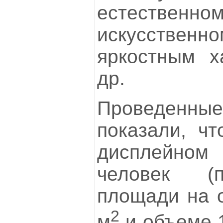
естест
искусствен
яркостным х
др.
Проведенны
показали, чт
дисплейно
человек (п
площади на о
2
м
и объеме 