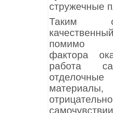
стружечные пл
Таким о
качественны
помимо ан
фактора ок
работа са
отделочны
материалы,
отрицательн
самочу