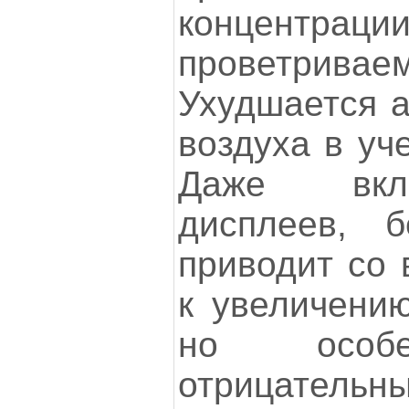
концентра
проветривае
Ухудшается 
воздуха в уч
Даже вкл
дисплеев, б
приводит со 
к увеличению
но особе
отрицател