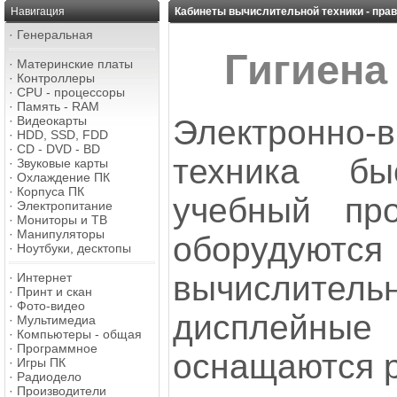
Навигация
Кабинеты вычислительной техники - пра
·
Генеральная
Гигиена
·
Материнские платы
·
Контроллеры
·
CPU - процессоры
·
Память - RAM
Электронно-
·
Видеокарты
·
HDD, SSD, FDD
·
CD - DVD - BD
техника б
·
Звуковые карты
·
Охлаждение ПК
·
Корпуса ПК
учебный пр
·
Электропитание
·
Мониторы и ТВ
·
Манипуляторы
оборудую
·
Ноутбуки, десктопы
вычислительн
·
Интернет
·
Принт и скан
·
Фото-видео
дисплейные 
·
Мультимедиа
·
Компьютеры - общая
·
Программное
оснащаются 
·
Игры ПК
·
Радиодело
·
Производители