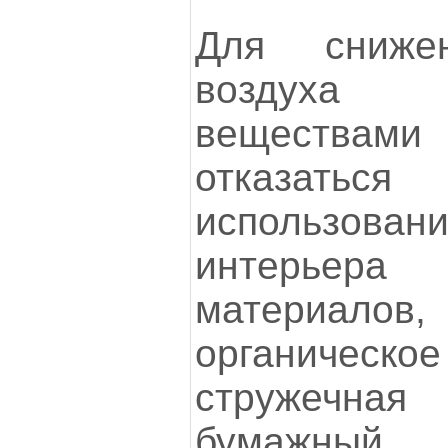
Для снижен
воздуха 
веществ
отказатьс
использов
интерьера
материало
органическое
стружечная 
бумажны