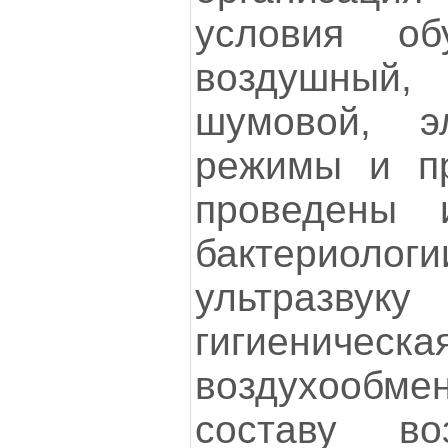
условия об
воздушны
шумовой, эл
режимы и пр
проведены 
бактерио
ультразвук
гигиенич
воздухообме
составу во