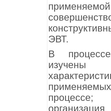
применяем
совершенств
конструктив
ЭВТ.
В процесс
изучены 
характерис
применяем
процессе;
организаци