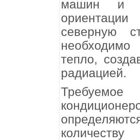
машин и 
ориентаци
северную ст
необходимо
тепло, созда
радиацией.
Требуемо
кондицион
определяютс
количеству