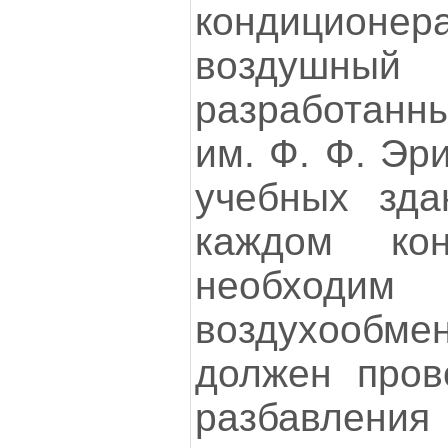
кондиционер
воздуш
разработанн
им. Ф. Ф. Э
учебных зда
каждом кон
необхо
воздухооб
должен пров
разбавления 