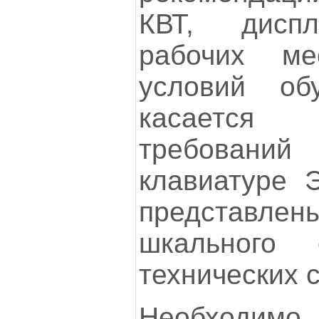
КВТ, диспл
рабочих м
условий об
касается 
требовани
клавиатуре 
представл
шкального 
технических 
Необходим