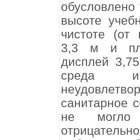
обусловлено 
высоте учеб
чистоте (от 
3,3 м и п
дисплей 3,75
среда и
неудовлетво
санитарное с
не могло 
отрица