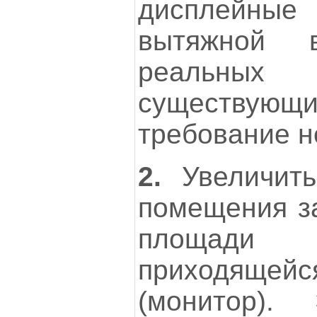
дисплейные 
вытяжной в
реальны
существую
требование н
2.
Увеличить
помещения за
площади
приходящейся
(монитор).