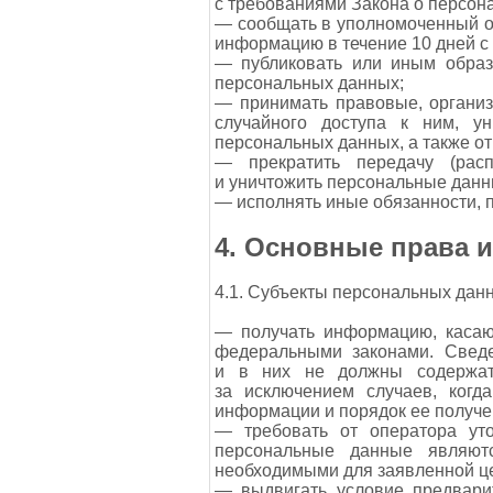
с требованиями Закона о персон
— сообщать в уполномоченный ор
информацию в течение 10 дней с 
— публиковать или иным образ
персональных данных;
— принимать правовые, органи
случайного доступа к ним, ун
персональных данных, а также о
— прекратить передачу (расп
и уничтожить персональные данн
— исполнять иные обязанности, 
4. Основные права 
4.1. Субъекты персональных дан
— получать информацию, касаю
федеральными законами. Сведе
и в них не должны содержать
за исключением случаев, когд
информации и порядок ее получе
— требовать от оператора уто
персональные данные являют
необходимыми для заявленной це
— выдвигать условие предвари