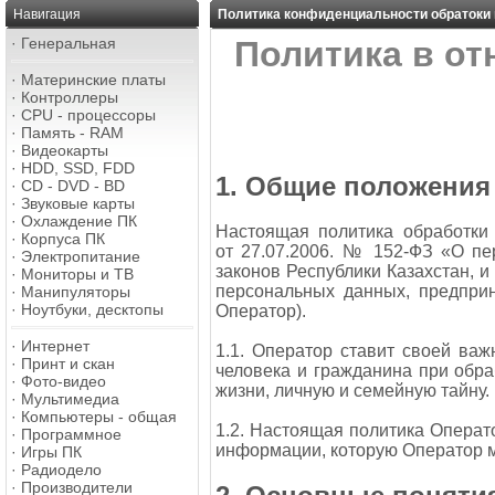
Навигация
Политика конфиденциальности обратоки
·
Генеральная
Политика в о
·
Материнские платы
·
Контроллеры
·
CPU - процессоры
·
Память - RAM
·
Видеокарты
·
HDD, SSD, FDD
1. Общие положения
·
CD - DVD - BD
·
Звуковые карты
·
Охлаждение ПК
Настоящая политика обработки
·
Корпуса ПК
от 27.07.2006. № 152-ФЗ «О пе
·
Электропитание
законов Республики Казахстан, 
·
Мониторы и ТВ
персональных данных, предпр
·
Манипуляторы
·
Ноутбуки, десктопы
Оператор).
·
Интернет
1.1. Оператор ставит своей ва
·
Принт и скан
человека и гражданина при обра
·
Фото-видео
жизни, личную и семейную тайну.
·
Мультимедиа
·
Компьютеры - общая
1.2. Настоящая политика Операт
·
Программное
информации, которую Оператор м
·
Игры ПК
·
Радиодело
·
Производители