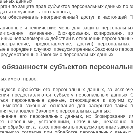
альных данных;
ган по защите прав субъектов персональных данных по з
даты получения такого запроса;
ом обеспечивать неограниченный доступ к настоящей П
зационные и технические меры для защиты персональных
ичтожения, изменения, блокирования, копирования, пр
т иных неправомерных действий в отношении персональны
ространение, предоставление, доступ) персональных 
ые в порядке и случаях, предусмотренных Законом о перс
предусмотренные Законом о персональных данных.
и обязанности субъектов персональ
ных имеют право:
щуюся обработки его персональных данных, за исключе
ния предоставляются субъекту персональных данных 
ся персональные данные, относящиеся к другим су
а имеются законные основания для раскрытия таких 
ния установлен Законом о персональных данных;
чнения его персональных данных, их блокирования и
ся неполными, устаревшими, неточными, незаконно 
ли обработки, а также принимать предусмотренные законо
тельного согласия при обработке персональных данных