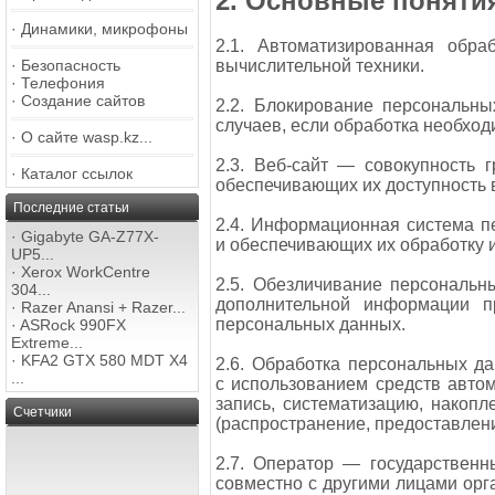
2. Основные поняти
·
Динамики, микрофоны
2.1. Автоматизированная обр
·
Безопасность
вычислительной техники.
·
Телефония
·
Создание сайтов
2.2. Блокирование персональн
случаев, если обработка необход
·
О сайте wasp.kz...
2.3. Веб-сайт — совокупность
·
Каталог ссылок
обеспечивающих их доступность в
Последние статьи
2.4. Информационная система п
·
Gigabyte GA-Z77X-
и обеспечивающих их обработку 
UP5...
·
Xerox WorkCentre
2.5. Обезличивание персональн
304...
дополнительной информации п
·
Razer Anansi + Razer...
персональных данных.
·
ASRock 990FX
Extreme...
·
KFA2 GTX 580 MDT X4
2.6. Обработка персональных д
...
с использованием средств авто
запись, систематизацию, накопл
Счетчики
(распространение, предоставлени
2.7. Оператор — государственн
совместно с другими лицами ор