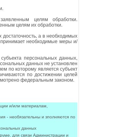
и.
заявленным целям обработки.
енным целям их обработки.
х достаточность, а в необходимых
 принимает необходимые меры и/
 субъекта персональных данных,
ерсональных данных не установлен
ем по которому является субъект
ичиваются по достижении целей
усмотрено федеральным законом.
ации и/или материалам,
ния - необязательны и зполняются по
сональных данных
руме, для связи Администрации и