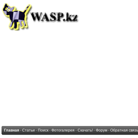
Главная
·
Статьи
·
Поиск
·
Фотогалерея
·
Скачать!
·
Форум
·
Обратная связ