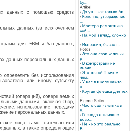
бу...
Artikel
Да уж... как только Ав...
ных данных с помощью средств
Конечно, утверждение,
...
Мастера ремонтника
альных данных (за исключением
сей...
На мой взгляд, сложно
...
рограмм для ЭВМ и баз данных,
Исправил, бывает...
Fotos
Это она свои коленки
р...
зах данных персональных данных
В контрстрайк не
иначе...
Это точно! Причем,
о определить без использования
чем...
ьзователю или иному субъекту
У нас в школе как-то
с...
Крутая флешка для тех
...
йствий (операций), совершаемых
Eigene Seiten
альными данными, включая сбор,
Часто сайт-визитка и
ечение, использование, передачу
е...
тожение персональных данных.
Господа англичане
дово...
еское лицо, самостоятельно или
Не - но это реально.
х данных, а также определяющие
Б...