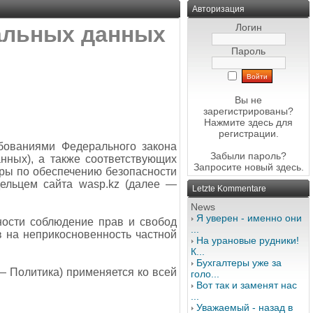
Авторизация
альных данных
Логин
Пароль
Вы не
зарегистрированы?
Нажмите здесь
для
регистрации.
бованиями Федерального закона
Забыли пароль?
нных), а также соответствующих
Запросите новый
здесь
.
еры по обеспечению безопасности
ельцем сайта wasp.kz
(далее —
Letzte Kommentare
News
Я уверен - именно они
ности соблюдение прав и свобод
...
в на неприкосновенность частной
На урановые рудники!
К...
Бухгалтеры уже за
— Политика) применяется ко всей
голо...
Вот так и заменят нас
...
Уважаемый - назад в