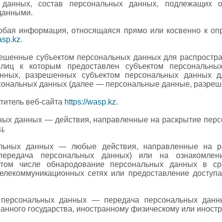
данных, состав персональных данных, подлежащих об
данными.
юбая информация, относящаяся прямо или косвенно к оп
asp.kz
.
решенные субъектом персональных данных для распростр
а лиц к которым предоставлен субъектом персональны
нных, разрешенных субъектом персональных данных д
сональных данных (далее — персональные данные, разреш
титель веб-сайта
https://wasp.kz
.
ьных данных — действия, направленные на раскрытие пер
ц.
нальных данных — любые действия, направленные на р
(передача персональных данных) или на ознакомле
в том числе обнародование персональных данных в ср
елекоммуникационных сетях или предоставление доступа
а персональных данных — передача персональных данн
ранного государства, иностранному физическому или иност