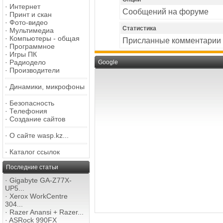
·
Интернет
Сообщений на форуме
·
Принт и скан
·
Фото-видео
Статистика
·
Мультимедиа
·
Компьютеры - общая
Присланные комментарии
·
Программное
·
Игры ПК
·
Радиодело
Google
·
Производители
·
Динамики, микрофоны
·
Безопасность
·
Телефония
·
Создание сайтов
·
О сайте wasp.kz...
·
Каталог ссылок
Последние статьи
·
Gigabyte GA-Z77X-
UP5...
·
Xerox WorkCentre
304...
·
Razer Anansi + Razer...
·
ASRock 990FX