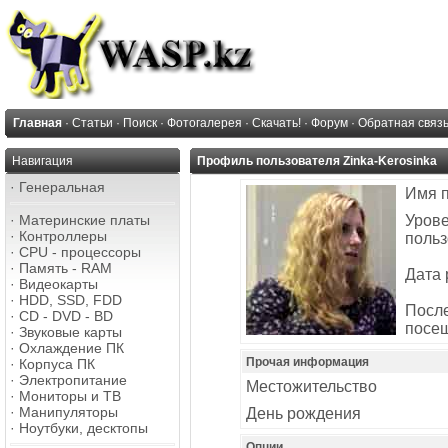
Главная
·
Статьи
·
Поиск
·
Фотогалерея
·
Скачать!
·
Форум
·
Обратная связ
Навигация
Профиль пользователя Zinka-Kerosinka
·
Генеральная
Имя 
·
Материнские платы
Уров
·
Контроллеры
польз
·
CPU - процессоры
·
Память - RAM
Дата 
·
Видеокарты
·
HDD, SSD, FDD
Посл
·
CD - DVD - BD
посе
·
Звуковые карты
·
Охлаждение ПК
Прочая информация
·
Корпуса ПК
·
Электропитание
Местожительство
·
Мониторы и ТВ
·
Манипуляторы
День рождения
·
Ноутбуки, десктопы
Опции