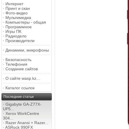
·
Интернет
·
Принт и скан
·
Фото-видео
·
Мультимедиа
·
Компьютеры - общая
·
Программное
·
Игры ПК
·
Радиодело
·
Производители
·
Динамики, микрофоны
·
Безопасность
·
Телефония
·
Создание сайтов
·
О сайте wasp.kz...
·
Каталог ссылок
Последние статьи
·
Gigabyte GA-Z77X-
UP5...
·
Xerox WorkCentre
304...
·
Razer Anansi + Razer...
·
ASRock 990FX