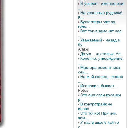
Я уверен - именно они
...
На урановые рудники!
К...
Бухгалтеры уже за
голо...
Вот так и заменят нас
...
Уважаемый - назад в
бу...
Artikel
Да уж... как только Ав...
Конечно, утверждение,
...
Мастера ремонтника
сей...
На мой взгляд, сложно
...
Исправил, бывает...
Fotos
Это она свои коленки
р...
В контрстрайк не
иначе...
Это точно! Причем,
чем...
У нас в школе как-то
с...