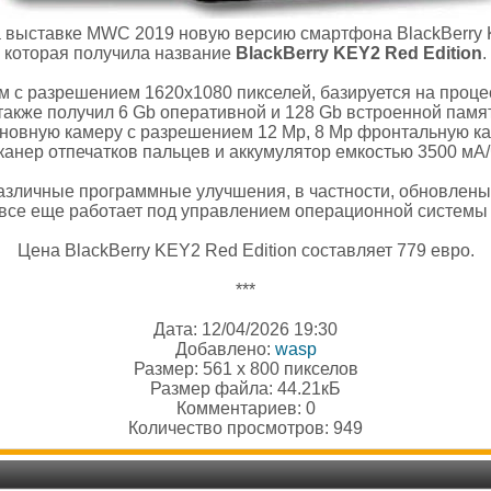
 выставке MWC 2019 новую версию смартфона BlackBerry K
которая получила название
BlackBerry KEY2 Red Edition
.
 с разрешением 1620x1080 пикселей, базируется на проц
также получил 6 Gb оперативной и 128 Gb встроенной памя
новную камеру с разрешением 12 Мр, 8 Мр фронтальную ка
канер отпечатков пальцев и аккумулятор емкостью 3500 мА/
азличные программные улучшения, в частности, обновлены
 все еще работает под управлением операционной системы A
Цена BlackBerry KEY2 Red Edition составляет 779 евро.
***
Дата: 12/04/2026 19:30
Добавлено:
wasp
Размер: 561 x 800 пикселов
Размер файла: 44.21кБ
Комментариев: 0
Количество просмотров: 949