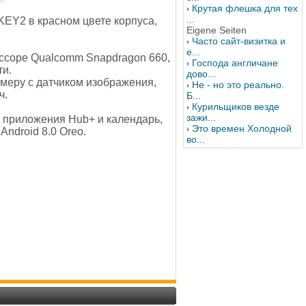
Крутая флешка для тех
...
EY2 в красном цвете корпуса,
Eigene Seiten
Часто сайт-визитка и
е...
ессоре Qualcomm Snapdragon 660,
Господа англичане
ти.
дово...
меру с датчиком изображения,
Не - но это реально.
ч.
Б...
Курильщиков везде
зажи...
 приложения Hub+ и календарь,
Это времен Холодной
ndroid 8.0 Oreo.
во...