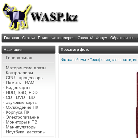
Главная
·
Статьи
·
Поиск
·
Фотогалерея
·
Скачать!
·
Форум
·
Обратная связ
Навигация
Просмотр фото
·
Генеральная
Фотоальбомы
>
Телефония, связь, сети, и
·
Материнские платы
·
Контроллеры
·
CPU - процессоры
·
Память - RAM
·
Видеокарты
·
HDD, SSD, FDD
·
CD - DVD - BD
·
Звуковые карты
·
Охлаждение ПК
·
Корпуса ПК
·
Электропитание
·
Мониторы и ТВ
·
Манипуляторы
·
Ноутбуки, десктопы