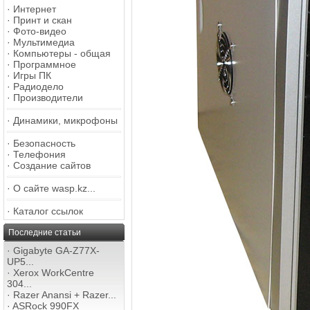
·
Интернет
·
Принт и скан
·
Фото-видео
·
Мультимедиа
·
Компьютеры - общая
·
Программное
·
Игры ПК
·
Радиодело
·
Производители
·
Динамики, микрофоны
·
Безопасность
·
Телефония
·
Создание сайтов
·
О сайте wasp.kz...
·
Каталог ссылок
Последние статьи
·
Gigabyte GA-Z77X-
UP5...
·
Xerox WorkCentre
304...
·
Razer Anansi + Razer...
·
ASRock 990FX