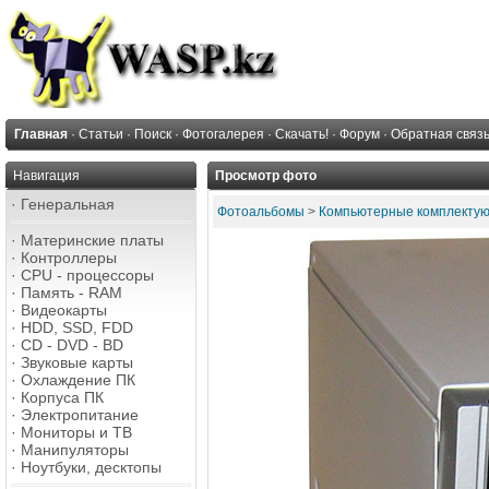
Главная
·
Статьи
·
Поиск
·
Фотогалерея
·
Скачать!
·
Форум
·
Обратная связ
Навигация
Просмотр фото
·
Генеральная
Фотоальбомы
>
Компьютерные комплекту
·
Материнские платы
·
Контроллеры
·
CPU - процессоры
·
Память - RAM
·
Видеокарты
·
HDD, SSD, FDD
·
CD - DVD - BD
·
Звуковые карты
·
Охлаждение ПК
·
Корпуса ПК
·
Электропитание
·
Мониторы и ТВ
·
Манипуляторы
·
Ноутбуки, десктопы