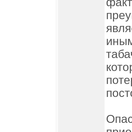
факт
преу
явля
иным
таба
кото
поте
пост
Опас
прио