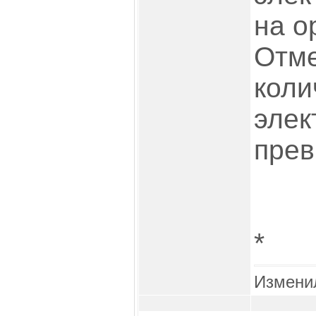
на о
Отме
коли
элек
прев
*
Измени