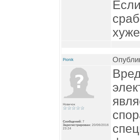
Если
сраб
хуже
Опублик
Pionik
Вред
элек
явля
Новичок
спор
Сообщений:
7
спец
Зарегистрирован:
20/06/2016
23:24