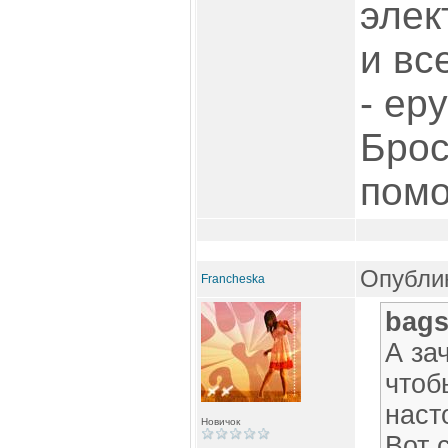
элек
и вс
- ер
Брос
помо
Опублик
Francheska
bags
А за
чтоб
наст
Новичок
Вот 