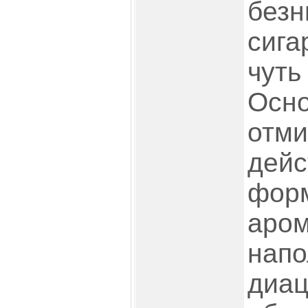
безн
сига
чуть
Осно
отми
дейс
форм
аром
напо
диац