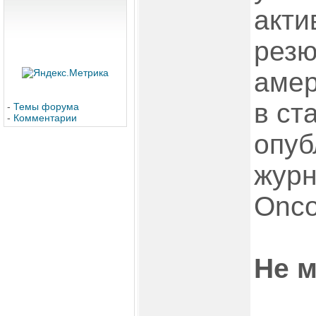
акти
рез
амер
в ст
-
Темы форума
-
Комментарии
опуб
журн
Onco
Не 