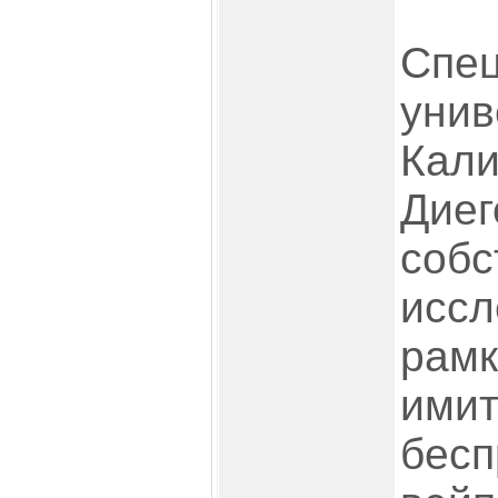
Спец
унив
Кали
Диег
собс
иссл
рамк
ими
бес