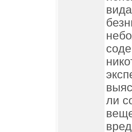
вида
безн
неб
сод
нико
эксп
выяс
ли с
веще
вред