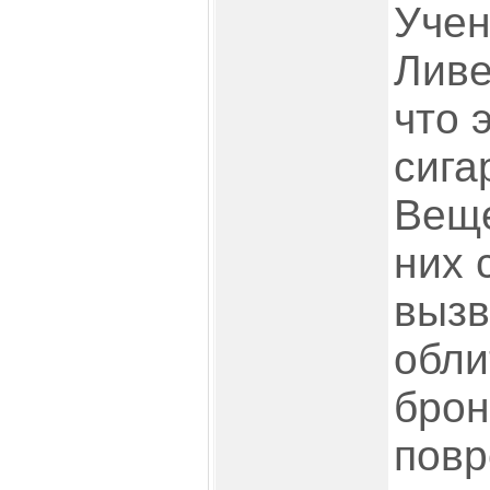
Учен
Ливе
что 
сига
Веще
них 
вызв
обл
брон
повр