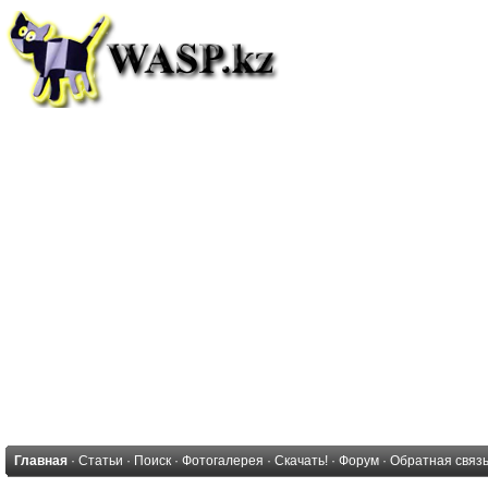
Главная
·
Статьи
·
Поиск
·
Фотогалерея
·
Скачать!
·
Форум
·
Обратная связ