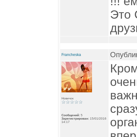
!!! 
Это 
друз
Опублик
Francheska
Кром
очен
важн
Новичок
сраз
Сообщений:
5
орга
Зарегистрирован:
15/01/2016
14:17
впер