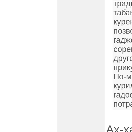
трад
таба
куре
позв
гадж
соре
друг
прик
По-м
кури
гадо
потр
Ах-ха