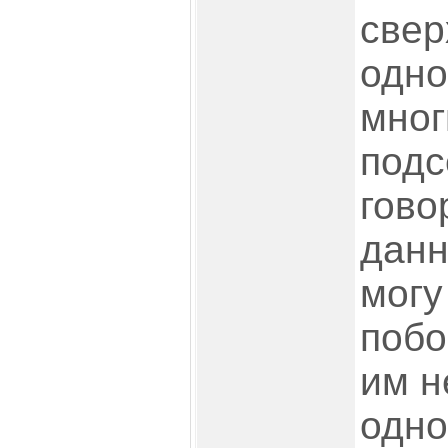
свер
одно
мног
подс
гово
данн
могу
побо
им н
одно