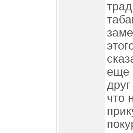
трад
таба
заме
этог
сказ
еще 
друг
что 
прик
поку