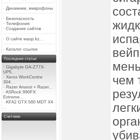
сос
·
Динамики, микрофоны
·
Безопасность
жидк
·
Телефония
·
Создание сайтов
испа
·
О сайте wasp.kz...
вейп
·
Каталог ссылок
Последние статьи
мень
·
Gigabyte GA-Z77X-
UP5...
чем 
·
Xerox WorkCentre
304...
·
Razer Anansi + Razer...
резу
·
ASRock 990FX
Extreme...
·
KFA2 GTX 580 MDT X4
легк
...
Счетчики
орга
убив