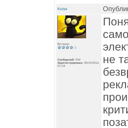
Опублик
Kuzya
Поня
само
элек
Ветеран
не т
Сообщений:
534
Зарегистрирован:
30/10/2011
07:19
безв
рек
прои
крит
поза