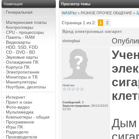
Навигация
Просмотр темы
·
Генеральная
WASP.kz
» РАЗНОЕ ПРОЧЕЕ ОБЩЕНИЕ »
З
·
Материнские платы
Страница 1 из 2:
1
2
·
Контроллеры
Вред электронных сигарет
·
CPU - процессоры
·
Память - RAM
Опублик
shoingfaai
·
Видеокарты
·
HDD, SSD, FDD
Учен
·
CD - DVD - BD
·
Звуковые карты
·
Охлаждение ПК
эле
·
Корпуса ПК
·
Электропитание
·
Мониторы и ТВ
сиг
·
Манипуляторы
Новичок
·
Ноутбуки, десктопы
клет
·
Интернет
·
Принт и скан
Сообщений:
3
Зарегистрирован:
30/12/2015
·
Фото-видео
12:03
·
Мультимедиа
·
Компьютеры - общая
Дым 
·
Программное
·
Игры ПК
·
Радиодело
сига
·
Производители