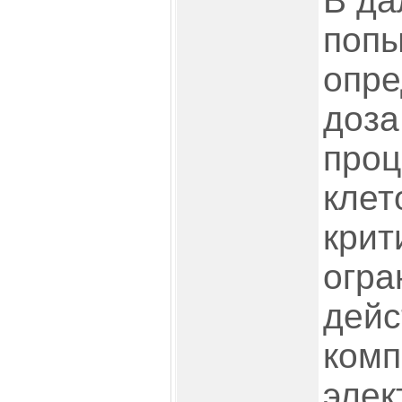
В да
попы
опре
доза
проц
клет
крит
огра
дейс
комп
элек