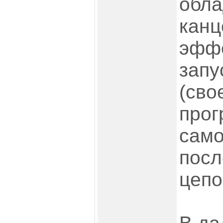
обл
канц
эфф
запу
(сво
прог
само
посл
цепо