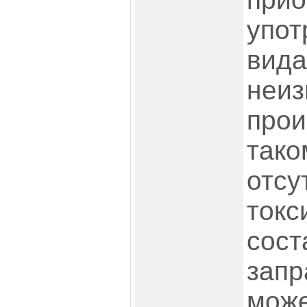
упот
вида
неиз
прои
тако
отсу
токс
сост
запр
може