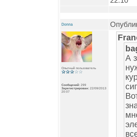
22:10
Опублик
Donna
Fran
ba
А 
ну
Опытный пользователь
ку
си
Сообщений:
299
Зарегистрирован:
22/09/2013
20:07
Во
зн
мн
эл
вс