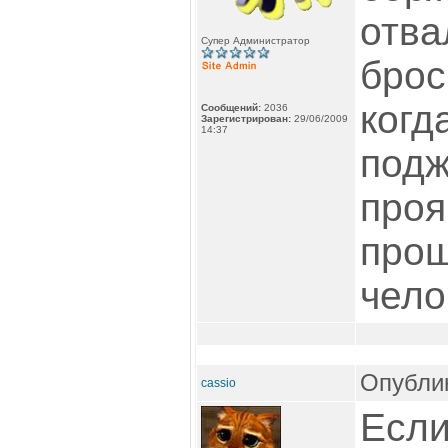
отва
Супер Администратор
брос
когд
Сообщений:
2036
Зарегистрирован:
29/06/2009
14:37
подж
проя
прош
чело
Опублик
cassio
Если