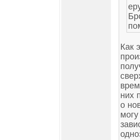
ер
Бр
по
Как 
прои
полу
свер
врем
них 
о но
могу
зави
одно