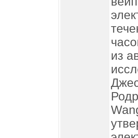
вейп
элек
тече
часо
из а
иссл
Джес
Родр
Wang
утве
элек