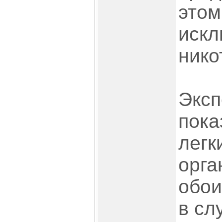
этом
искл
нико
Экс
пока
легк
орга
обои
в сл