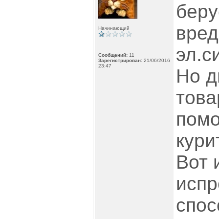
беру
вред
Начинающий
эл.с
Сообщений:
11
Зарегистрирован:
21/06/2016
23:47
Но д
това
пом
кури
Вот 
испр
спос