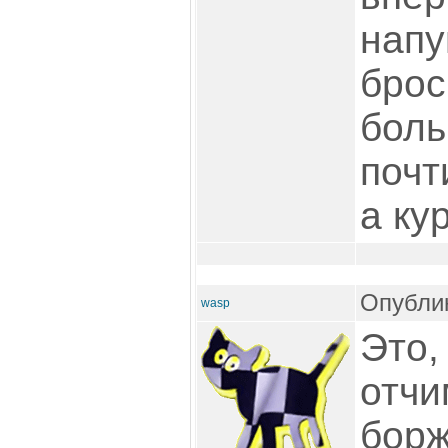
напу
брос
боль
почт
а ку
Опублик
wasp
Это,
отчи
борж