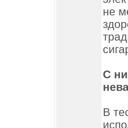
не м
здор
тра
сига
С ни
нев
В те
испо