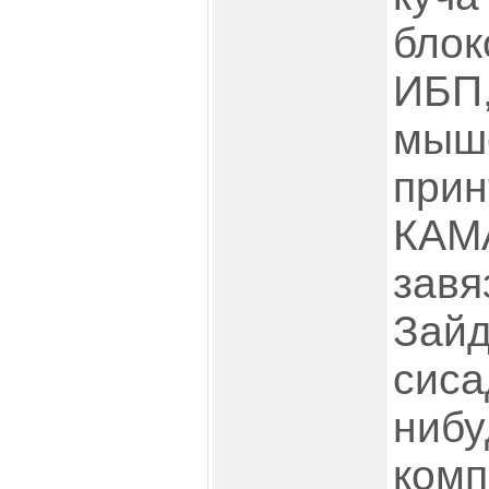
блок
ИБП,
мыше
прин
КАМ
завя
Зайд
сиса
нибу
комп