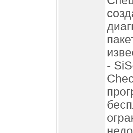
Спец
созд
диаг
паке
изве
- Si
Chec
прог
бесп
огра
недо