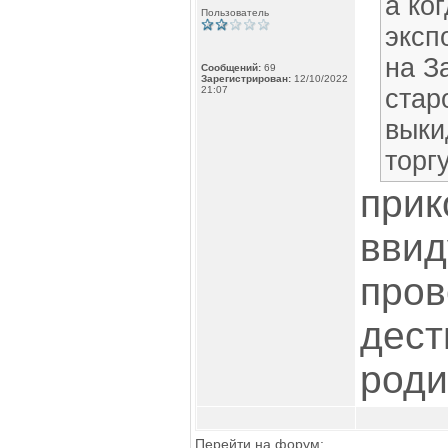
а ко
Пользователь
эксп
на З
Сообщений:
69
Зарегистрирован:
12/10/2022
21:07
стар
выки
торг
прик
ввид
пров
дест
роди
Перейти на форум: