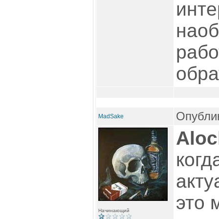
инте
наоб
рабо
обра
Опублик
MadSake
Aloc
когд
акту
это 
Начинающий