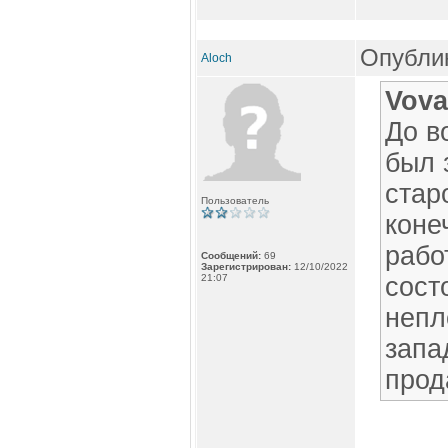
Опублик
Aloch
Vova
До в
был 
стар
Пользователь
коне
рабо
Сообщений:
69
Зарегистрирован:
12/10/2022
21:07
сост
непл
запа
прод