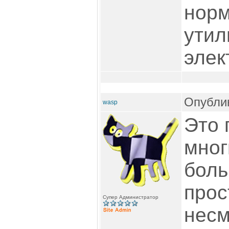
нор
утил
элек
Опублик
wasp
Это 
мног
боль
прос
Супер Администратор
несм