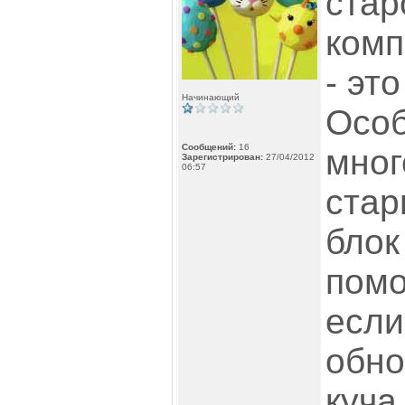
стар
комп
- эт
Начинающий
Особ
Сообщений:
16
мног
Зарегистрирован:
27/04/2012
06:57
стар
блок
помо
есл
обно
куча