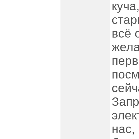
куча
стар
всё 
жела
перв
посм
сейч
Запр
элек
нас,