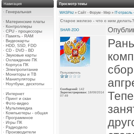
Навигация
Просмотр темы
·
Генеральная
WASP.kz
» Сайт - Форум - Мир »
IT-отрасль
Старое железо - что с ним делать
·
Материнские платы
·
Контроллеры
Опублик
SHAR-ZOO
·
CPU - процессоры
·
Память - RAM
Рань
·
Видеокарты
·
HDD, SSD, FDD
·
CD - DVD - BD
комп
·
Звуковые карты
·
Охлаждение ПК
·
Корпуса ПК
сбор
·
Электропитание
Пользователь
·
Мониторы и ТВ
апгр
·
Манипуляторы
·
Ноутбуки, десктопы
Сообщений:
142
Тепе
Зарегистрирован:
18/08/2014
·
Интернет
07:49
·
Принт и скан
·
Фото-видео
заня
·
Мультимедиа
·
Компьютеры - общая
·
Программное
друг
·
Игры ПК
·
Радиодело
·
Производители