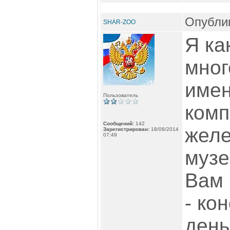
Опублик
SHAR-ZOO
Я ка
мног
имен
Пользователь
комп
Сообщений:
142
желе
Зарегистрирован:
18/08/2014
07:49
музе
Вам 
- ко
день