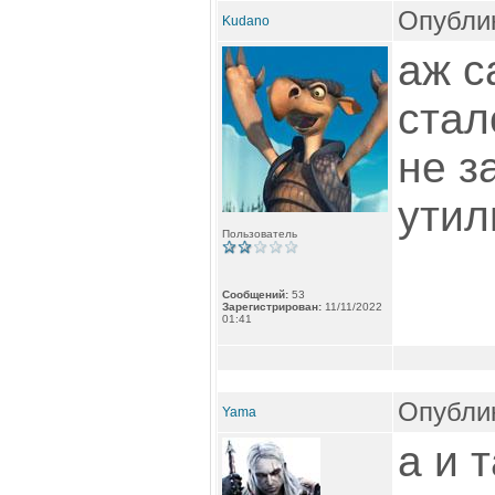
Опублик
Kudano
аж с
стал
не з
утил
Пользователь
Сообщений:
53
Зарегистрирован:
11/11/2022
01:41
Опублик
Yama
а и 