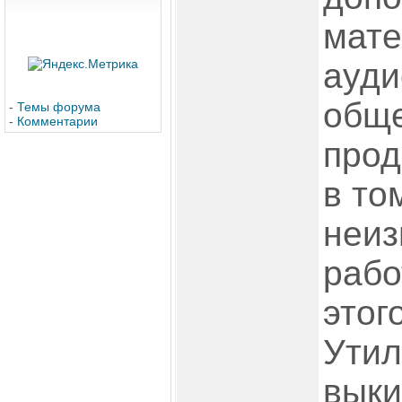
мате
ауди
обще
-
Темы форума
-
Комментарии
прод
в том
неиз
рабо
этог
Утил
выки