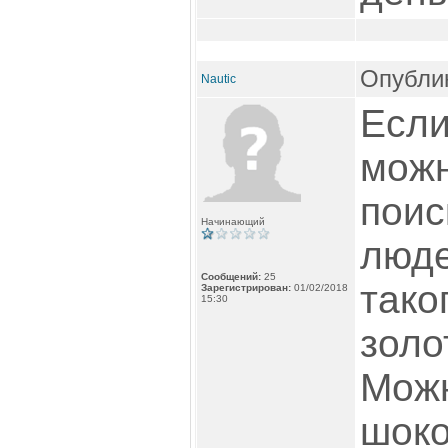
Опублик
Nautic
Если
можн
поис
Начинающий
люде
Сообщений:
25
тако
Зарегистрирован:
01/02/2018
15:30
золо
Можн
шоко