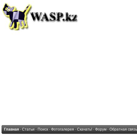
Главная
·
Статьи
·
Поиск
·
Фотогалерея
·
Скачать!
·
Форум
·
Обратная связ