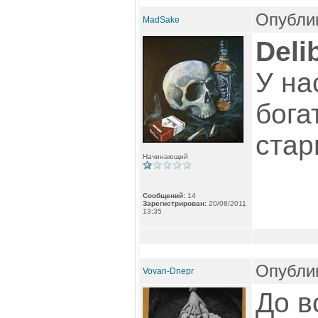
Опублик
MadSake
Deli
У на
бога
стар
Начинающий
Сообщений:
14
Зарегистрирован:
20/08/2011
13:35
Опублик
Vovan-Dnepr
До в