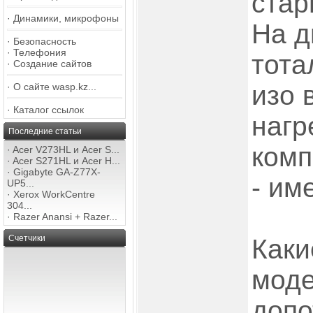
стар
·
Динамики, микрофоны
На д
·
Безопасность
·
Телефония
тота
·
Создание сайтов
изо 
·
О сайте wasp.kz...
·
Каталог ссылок
нагр
Последние статьи
комп
·
Acer V273HL и Acer S...
·
Acer S271HL и Acer H...
·
Gigabyte GA-Z77X-
- им
UP5...
·
Xerox WorkCentre
304...
·
Razer Anansi + Razer...
Счетчики
Каки
моде
допо