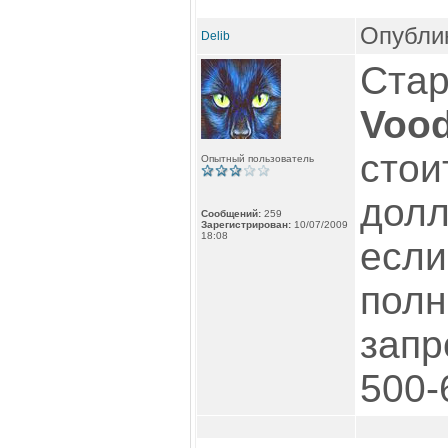
Опублик
Delib
Стар
Voo
стои
Опытный пользователь
долл
Сообщений:
259
Зарегистрирован:
10/07/2009
18:08
если
полн
запр
500-