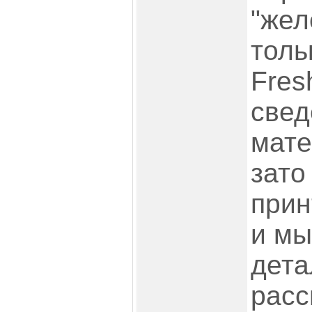
"жел
толь
Fres
свед
мате
зато
прин
и мы
дета
расс