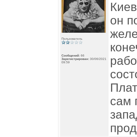
Киев
он п
желе
Пользователь
коне
Сообщений:
66
рабо
Зарегистрирован:
30/06/2021
09:59
сост
Плат
сам 
запа
прод