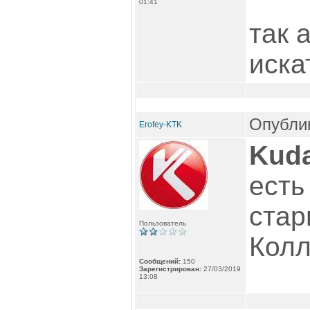
01:41
так 
иска
Опублик
Erofey-KTK
Kud
есть
стар
Пользователь
Колл
Сообщений:
150
Зарегистрирован:
27/03/2019
13:08