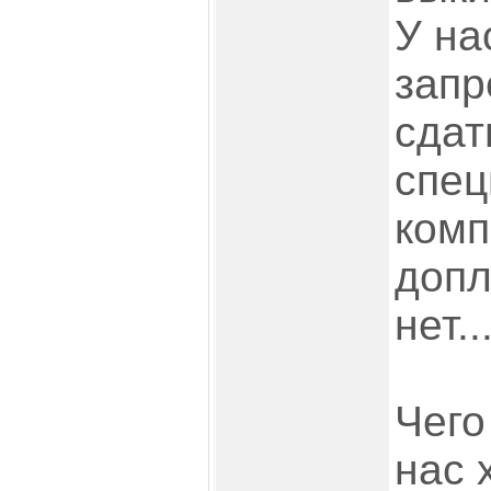
У на
запр
сдат
спец
комп
допл
нет..
Чего
нас 