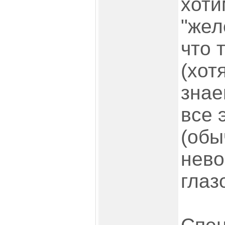
хоти
"жел
что 
(хот
знае
все 
(обы
нев
глаз