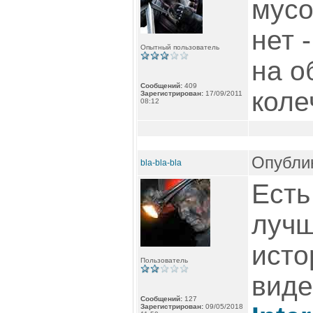
мусо
нет 
Опытный пользователь
на о
Сообщений:
409
коле
Зарегистрирован:
17/09/2011
08:12
Опублик
bla-bla-bla
Есть
лучш
исто
Пользователь
вид
Сообщений:
127
Зарегистрирован:
09/05/2018