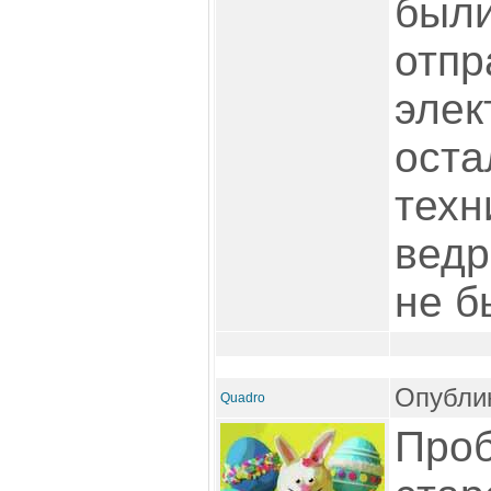
были
отпр
элек
оста
техн
ведр
не б
Опублик
Quadro
Проб