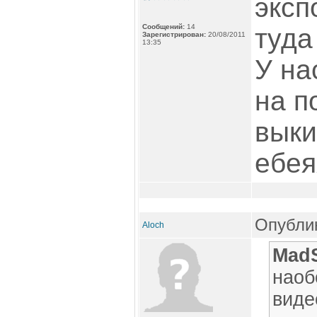
эксп
Сообщений:
14
туда
Зарегистрирован:
20/08/2011
13:35
У на
на п
выки
ебея
Опублик
Aloch
MadS
наоб
виде