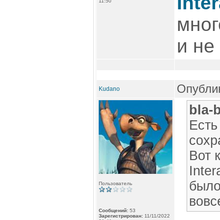
Inte
11:50
мног
и не
Опублик
Kudano
bla-
Есть
сохр
Вот 
Inte
было
Пользователь
вовс
Сообщений:
53
Зарегистрирован:
11/11/2022