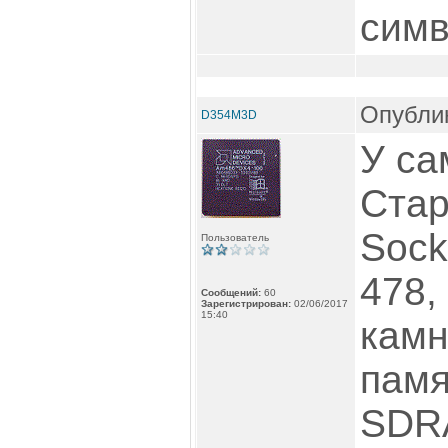
симв
Опублик
D354M3D
У са
Стар
Sock
Пользователь
478,
Сообщений:
60
Зарегистрирован:
02/06/2017
15:40
камн
памя
SDRA