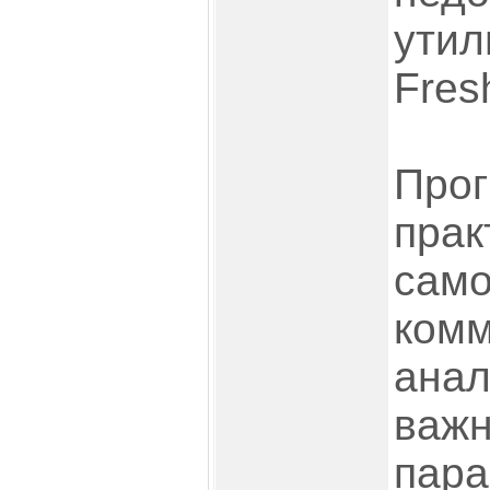
утил
Fres
Прог
прак
само
комм
анал
важ
пара