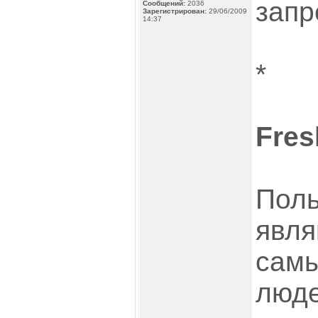
запре
Сообщений:
2036
Зарегистрирован:
29/06/2009
14:37
*
Fres
Поль
явля
сам
люде