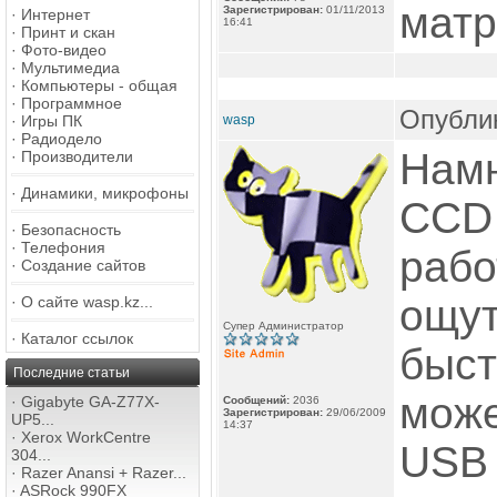
матр
Зарегистрирован:
01/11/2013
·
Интернет
16:41
·
Принт и скан
·
Фото-видео
·
Мультимедиа
·
Компьютеры - общая
·
Программное
Опублик
·
Игры ПК
wasp
·
Радиодело
Намн
·
Производители
·
Динамики, микрофоны
CCD
·
Безопасность
·
Телефония
рабо
·
Создание сайтов
ощут
·
О сайте wasp.kz...
Супер Администратор
·
Каталог ссылок
быст
Последние статьи
може
·
Gigabyte GA-Z77X-
Сообщений:
2036
Зарегистрирован:
29/06/2009
UP5...
14:37
·
Xerox WorkCentre
USB 
304...
·
Razer Anansi + Razer...
·
ASRock 990FX