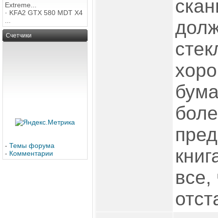
скан
Extreme...
·
KFA2 GTX 580 MDT X4
...
долж
Счетчики
стек
хоро
бума
бол
пред
-
Темы форума
книг
-
Комментарии
все,
отст