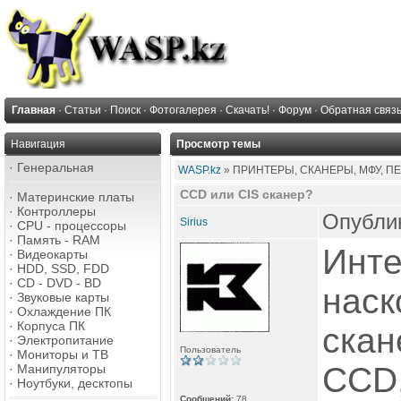
Главная
·
Статьи
·
Поиск
·
Фотогалерея
·
Скачать!
·
Форум
·
Обратная связ
Навигация
Просмотр темы
·
Генеральная
WASP.kz
» ПРИНТЕРЫ, СКАНЕРЫ, МФУ, П
CCD или CIS сканер?
·
Материнские платы
·
Контроллеры
Опублик
Sirius
·
CPU - процессоры
·
Память - RAM
Инте
·
Видеокарты
·
HDD, SSD, FDD
·
CD - DVD - BD
наск
·
Звуковые карты
·
Охлаждение ПК
·
Корпуса ПК
скан
·
Электропитание
Пользователь
·
Мониторы и ТВ
CCD,
·
Манипуляторы
·
Ноутбуки, десктопы
Сообщений:
78