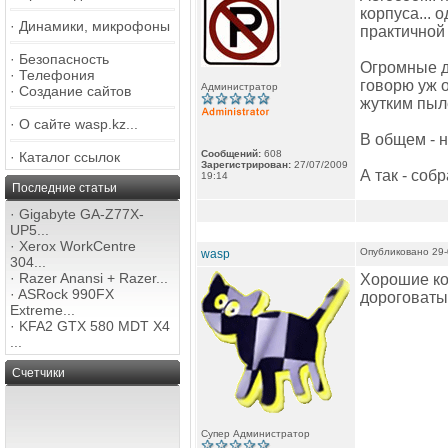
корпуса... 
·
Динамики, микрофоны
практичной
·
Безопасность
Огромные д
·
Телефония
говорю уж о
Администратор
·
Создание сайтов
жутким пыл
·
О сайте wasp.kz...
В общем - 
Сообщений:
608
·
Каталог ссылок
Зарегистрирован:
27/07/2009
А так - соб
19:14
Последние статьи
·
Gigabyte GA-Z77X-
UP5...
·
Xerox WorkCentre
Опубликовано 29-
wasp
304...
·
Razer Anansi + Razer...
Хорошие кор
·
ASRock 990FX
дороговатые
Extreme...
·
KFA2 GTX 580 MDT X4
...
Счетчики
Супер Администратор