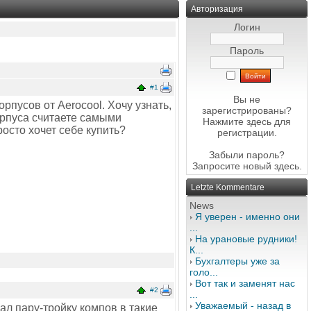
Авторизация
Логин
Пароль
#1
Вы не
рпусов от Aerocool. Хочу узнать,
зарегистрированы?
корпуса считаете самыми
Нажмите здесь
для
осто хочет себе купить?
регистрации.
Забыли пароль?
Запросите новый
здесь
.
Letzte Kommentare
News
Я уверен - именно они
...
На урановые рудники!
К...
Бухгалтеры уже за
голо...
Вот так и заменят нас
#2
...
Уважаемый - назад в
ирал пару-тройку компов в такие