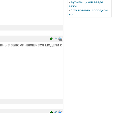
Курильщиков везде
зажи...
Это времен Холодной
во...
#4
ссивные запоминающиеся модели с
#5