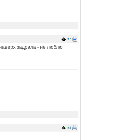
#7
 наверх задрала - не люблю
#8