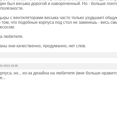
один был весьма дорогой и навороченный. Но - больше понт
 полезности.
ыры с вентиляторами весьма часто только ухудшают общую
 том, что подобные корпуса под стол не закинешь - весь смы
есосом.
на любителя.
раны они качественно, продуманно, нет слов.
01-2013 19:38
пуса, но... из-за дизайна на любителя (мне больше нравится
...