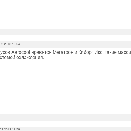
02-2013 16:54
пусов Aerocool нравятся Мегатрон и Киборг Икс, такие ма
стемой охлаждения.
02-2013 18:56