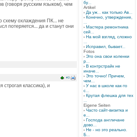
бу...
ов (говоря русским языком), чем
Artikel
Да уж... как только Ав...
Конечно, утверждение,
 схему охлаждения ПК... не
...
сл потеряется... да и станут они
Мастера ремонтника
сей...
На мой взгляд, сложно
...
Исправил, бывает...
Fotos
Это она свои коленки
р...
В контрстрайк не
иначе...
Это точно! Причем,
#3
чем...
 строгая классика), и
У нас в школе как-то
с...
Крутая флешка для тех
...
Eigene Seiten
Часто сайт-визитка и
е...
Господа англичане
дово...
Не - но это реально.
Б...