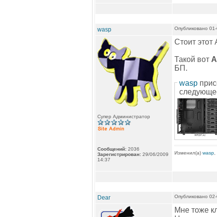
Опубликовано 01-
wasp
Стоит этот 
Такой вот
A
БП.
wasp
прис
следующе
Супер Администратор
Сообщений:
2036
Изменил(а)
wasp
,
Зарегистрирован:
29/06/2009
14:37
Опубликовано 02-
Dear
Мне тоже кл