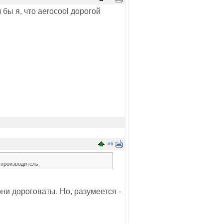
 бы я, что aerocool дорогой
#6
й производитель.
ни дороговаты. Но, разумеется -