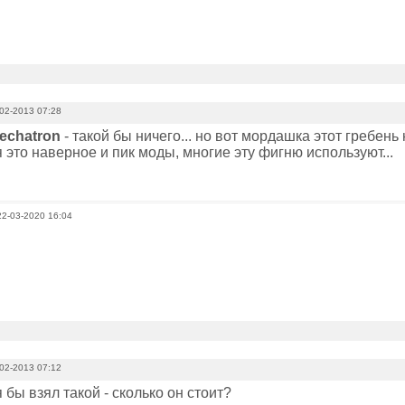
02-2013 07:28
echatron
- такой бы ничего... но вот мордашка этот гребень
я это наверное и пик моды, многие эту фигню используют...
22-03-2020 16:04
02-2013 07:12
 бы взял такой - сколько он стоит?