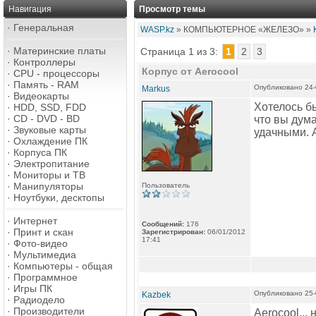
Навигация
Просмотр темы
·
Генеральная
WASP.kz
» КОМПЬЮТЕРНОЕ «ЖЕЛЕЗО» »
·
Материнские платы
Страница 1 из 3:
1
2
3
·
Контроллеры
Корпус от Aerocool
·
CPU - процессоры
·
Память - RAM
Опубликовано 24-
Markus
·
Видеокарты
Хотелось бы
·
HDD, SSD, FDD
·
CD - DVD - BD
что вы дума
·
Звуковые карты
удачными. 
·
Охлаждение ПК
·
Корпуса ПК
·
Электропитание
·
Мониторы и ТВ
·
Манипуляторы
Пользователь
·
Ноутбуки, десктопы
·
Интернет
Сообщений:
176
·
Принт и скан
Зарегистрирован:
06/01/2012
17:41
·
Фото-видео
·
Мультимедиа
·
Компьютеры - общая
·
Программное
·
Игры ПК
Опубликовано 25-
Kazbek
·
Радиодело
·
Производители
Aerocool...