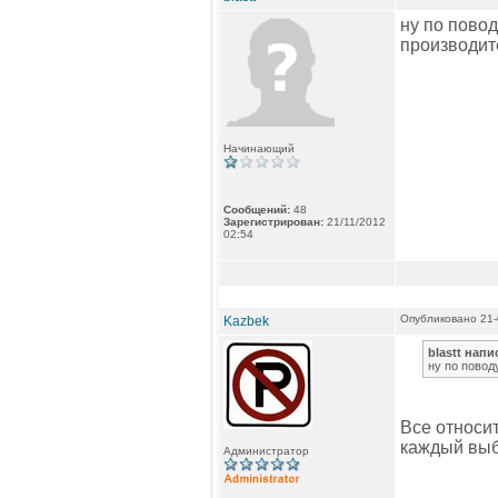
ну по повод
производит
Начинающий
Сообщений:
48
Зарегистрирован:
21/11/2012
02:54
Опубликовано 21-
Kazbek
blastt напи
ну по поводу
Все относит
каждый выб
Администратор