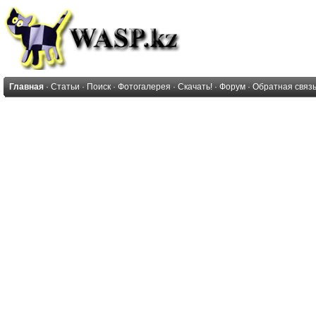
Главная
·
Статьи
·
Поиск
·
Фотогалерея
·
Скачать!
·
Форум
·
Обратная связ