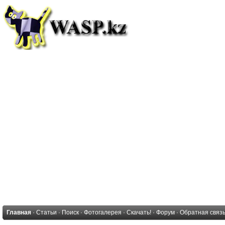
Главная
·
Статьи
·
Поиск
·
Фотогалерея
·
Скачать!
·
Форум
·
Обратная связ