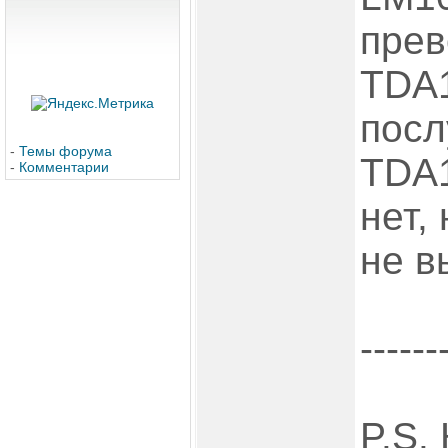
прев
TDA1
посл
-
Темы форума
TDA1
-
Комментарии
нет,
не в
------
P.S.