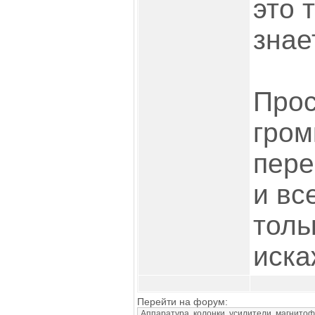
это 
знае
Прос
гром
пере
и вс
толь
иска
Перейти на форум: