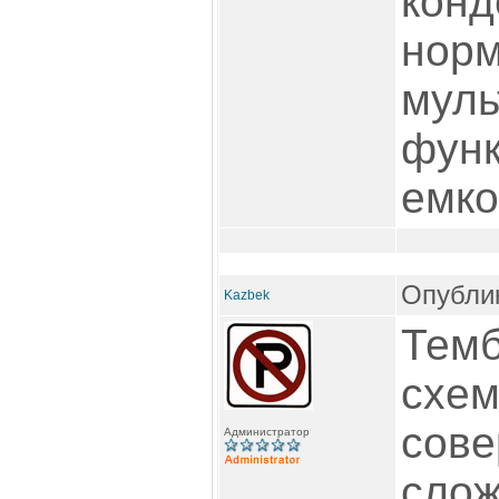
конд
нор
муль
функ
емко
Опублик
Kazbek
Темб
схем
сове
Администратор
слож