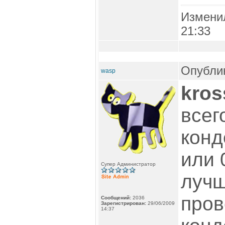
Измени
21:33
Опублик
wasp
kros
всег
конд
или 
Супер Администратор
лучш
пров
Сообщений:
2036
Зарегистрирован:
29/06/2009
14:37