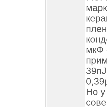
марк
кера
плен
конд
мкФ 
прим
39nJ
0,39µ
Но у
сове