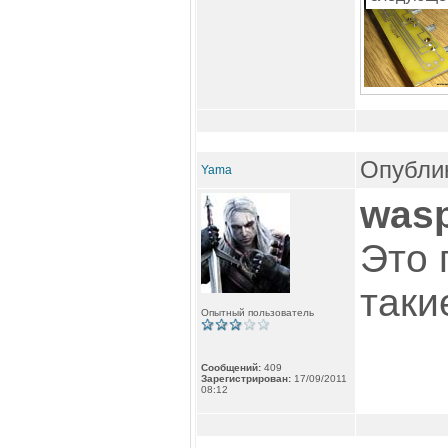
Опублик
Yama
was
Это 
таки
Опытный пользователь
Сообщений:
409
Зарегистрирован:
17/09/2011
08:12