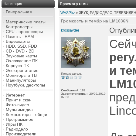
Навигация
Просмотр темы
·
Генеральная
WASP.kz
» ЗВУК, РАДИОДЕЛО, ТЕЛЕВИДЕ
Громкость и тембр на LM1036N
·
Материнские платы
·
Контроллеры
Опублик
krossayder
·
CPU - процессоры
·
Память - RAM
Сейч
·
Видеокарты
·
HDD, SSD, FDD
·
CD - DVD - BD
регу
·
Звуковые карты
·
Охлаждение ПК
·
Корпуса ПК
и те
·
Электропитание
Пользователь
·
Мониторы и ТВ
LM1
·
Манипуляторы
·
Ноутбуки, десктопы
Сообщений:
182
пре
Зарегистрирован:
20/02/2010
·
Интернет
07:33
·
Принт и скан
·
Фото-видео
Linc
·
Мультимедиа
·
Компьютеры - общая
·
Программное
·
Игры ПК
·
Радиодело
·
Производители