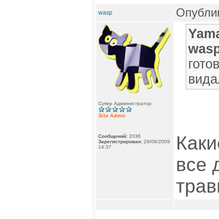
Опублик
wasp
Yama
was
гото
вида
Супер Администратор
Каки
Сообщений:
2036
Зарегистрирован:
29/06/2009
14:37
все 
трав