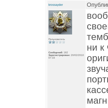
Опублик
krossayder
вооб
свое
темб
Пользователь
ни к
Сообщений:
182
ориг
Зарегистрирован:
20/02/2010
07:33
звуч
порт
касс
магн