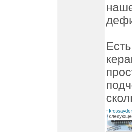
наше
дефи
Есть
кера
прос
подч
скол
krossayder
следующе