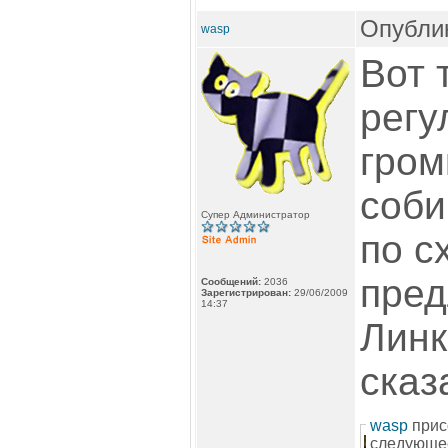
Опублик
wasp
Вот 
регу
гром
соби
Супер Администратор
по с
пре
Сообщений:
2036
Зарегистрирован:
29/06/2009
14:37
Линк
ска
wasp
прис
следующе