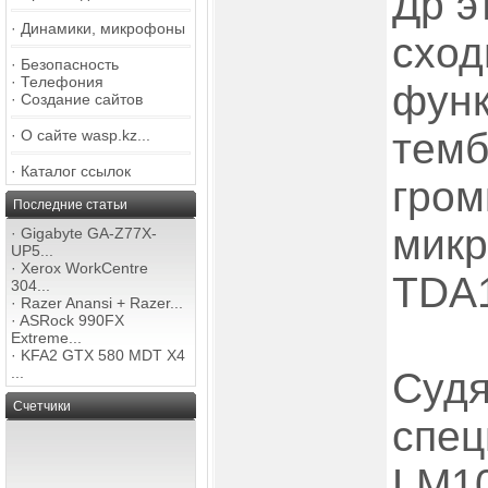
Др э
·
Динамики, микрофоны
сход
·
Безопасность
·
Телефония
фун
·
Создание сайтов
темб
·
О сайте wasp.kz...
·
Каталог ссылок
гром
Последние статьи
мик
·
Gigabyte GA-Z77X-
UP5...
·
Xerox WorkCentre
TDA
304...
·
Razer Anansi + Razer...
·
ASRock 990FX
Extreme...
·
KFA2 GTX 580 MDT X4
...
Судя
Счетчики
спец
LM10