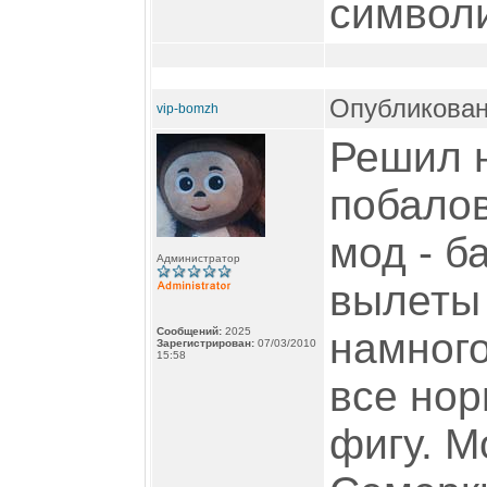
символи
Опубликован
vip-bomzh
Решил 
побалов
мод - б
Администратор
вылет
Сообщений:
2025
намног
Зарегистрирован:
07/03/2010
15:58
все нор
фигу. М