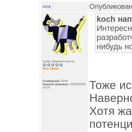
Опубликован
wasp
koch нап
Интересно
разработч
нибудь н
Супер Администратор
Тоже ис
Сообщений:
2036
Зарегистрирован:
29/06/2009
14:37
Наверно
Хотя жа
потенци