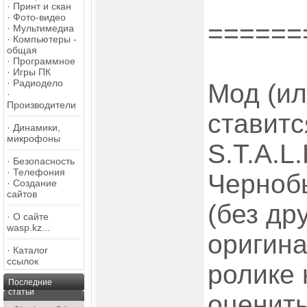
·
Принт и скан
·
Фото-видео
======
·
Мультимедиа
·
Компьютеры -
общая
·
Программное
·
Игры ПК
·
Радиодело
Мод (ил
·
Производители
ставитс
·
Динамики,
микрофоны
S.T.A.L.
·
Безопасность
·
Телефония
Черноб
·
Создание
сайтов
(без др
·
О сайте
wasp.kz...
оригина
·
Каталог
ссылок
ролике
Последние
статьи
оценить.