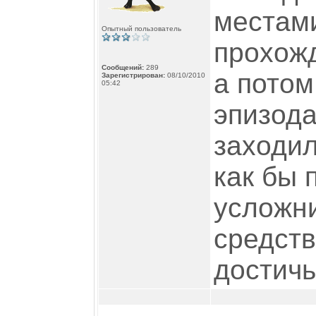
местами
Опытный пользователь
прохожд
Сообщений:
289
а потом
Зарегистрирован:
08/10/2010
05:42
эпизода
заходил
как бы 
усложн
средст
достичь