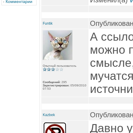
-
Комментарии
Опубликован
Funtik
А ссыло
можно п
смысле,
Опытный пользователь
мучатся
Сообщений:
295
источни
Зарегистрирован:
05/09/2010
07:53
Опубликован
Kazbek
Давно у