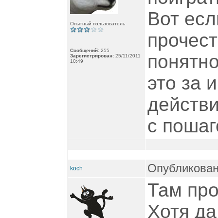
Вот есл
Опытный пользователь
прочест
Сообщений:
255
понятно
Зарегистрирован:
25/11/2011
10:49
это за 
действи
с пошаг
Опубликован
koch
Там про
Хотя да