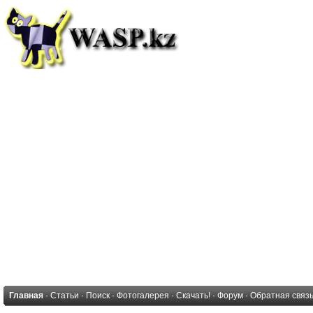
Главная
·
Статьи
·
Поиск
·
Фотогалерея
·
Скачать!
·
Форум
·
Обратная связ