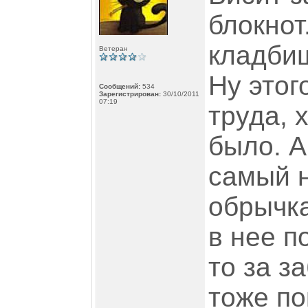
блокнот
кладбищ
Ветеран
Ну этог
Сообщений:
534
Зарегистрирован:
30/10/2011
07:19
труда, 
было. А
самый н
обрычка
в нее по
то за з
тоже по