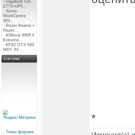
·
Gigabyte GA-
Z77X-UP5...
·
Xerox
WorkCentre
304...
·
Razer Anansi +
Razer...
·
ASRock 990FX
Extreme...
·
KFA2 GTX 580
MDT X4 ...
Счетчики
*
-
Темы форума
Изменил(а)