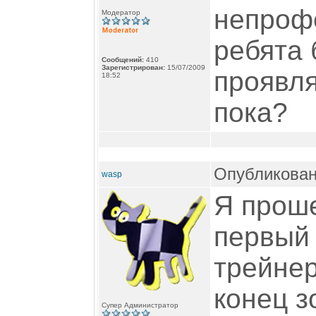
непроф
Модератор
ребята 
Сообщений:
410
Зарегистрирован:
15/07/2009
проявля
18:52
пока?
Опубликован
wasp
Я проше
первый 
трейнер
конец з
Супер Администратор