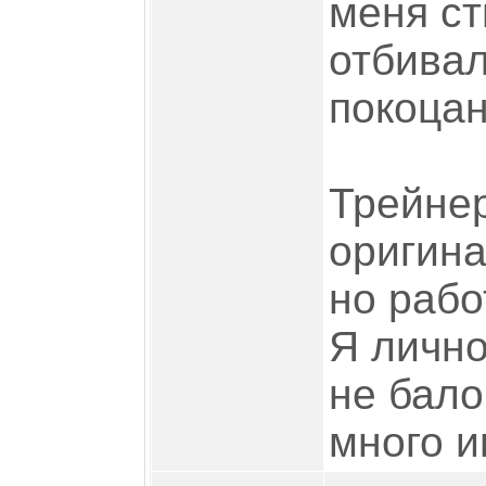
меня ст
отбивал
покоцан
Трейнер
оригина
но рабо
Я лично
не бало
много и