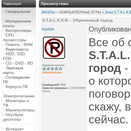
Навигация
Просмотр темы
·
Генеральная
WASP.kz
» КОМПЬЮТЕРНЫЕ ИГРЫ »
Зона S.T.A.L.K.E
S.T.A.L.K.E.R. - Обреченный город
·
Материнские
платы
Опубликовано
Kazbek
·
Контроллеры
·
CPU -
Все об
процессоры
·
Память - RAM
·
Видеокарты
S.T.A.L
·
HDD, SSD,
FDD
·
CD - DVD - BD
город
-
Администратор
·
Звуковые
карты
о котор
·
Охлаждение
ПК
Сообщений:
608
·
Корпуса ПК
Зарегистрирован:
27/07/2009
поговор
·
19:14
Электропитание
·
Мониторы и
скажу, 
ТВ
·
Манипуляторы
·
Ноутбуки,
сейчас.
десктопы
·
Интернет