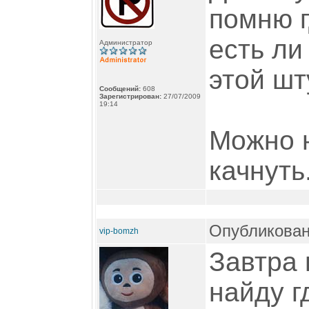
помню г
есть ли
Администратор
этой шту
Сообщений:
608
Зарегистрирован:
27/07/2009
19:14
Можно 
качнуть
Опубликован
vip-bomzh
Завтра 
найду г