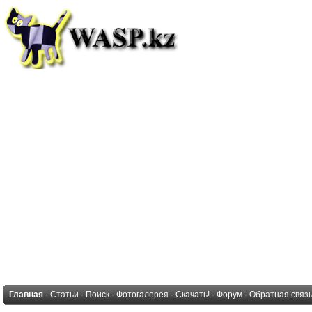
Главная
·
Статьи
·
Поиск
·
Фотогалерея
·
Скачать!
·
Форум
·
Обратная связ