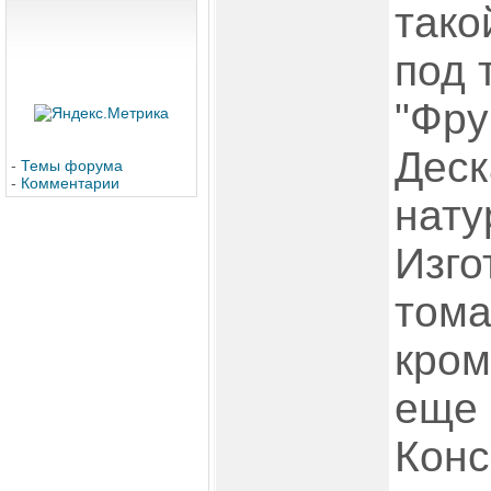
тако
под 
"Фру
Деск
-
Темы форума
-
Комментарии
нату
Изго
тома
кром
еще 
Конс