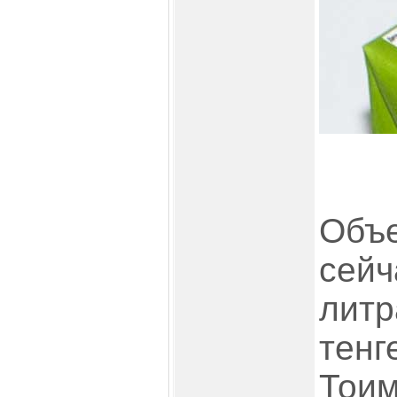
Объе
сейч
литр
тенге
Тоим