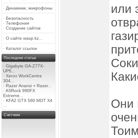
или 
·
Динамики, микрофоны
·
Безопасность
отвр
·
Телефония
·
Создание сайтов
гази
·
О сайте wasp.kz...
прит
·
Каталог ссылок
Последние статьи
Соки
·
Gigabyte GA-Z77X-
UP5...
Каки
·
Xerox WorkCentre
304...
·
Razer Anansi + Razer...
·
ASRock 990FX
Extreme...
Они 
·
KFA2 GTX 580 MDT X4
...
очен
Счетчики
Тоим