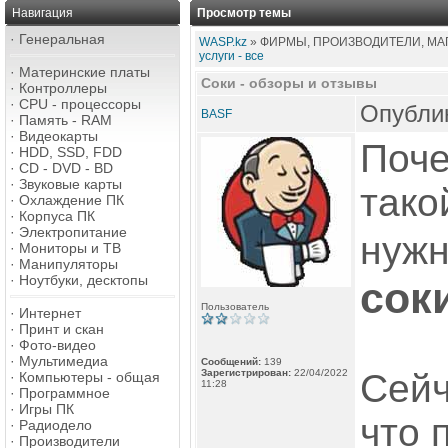
Навигация
Просмотр темы
·
Генеральная
WASP.kz
» ФИРМЫ, ПРОИЗВОДИТЕЛИ, МАГ
услуги - все
·
Материнские платы
Соки - обзоры и отзывы
·
Контроллеры
·
CPU - процессоры
Опублик
BASF
·
Память - RAM
·
Видеокарты
Поче
·
HDD, SSD, FDD
·
CD - DVD - BD
·
Звуковые карты
тако
·
Охлаждение ПК
·
Корпуса ПК
·
Электропитание
нужн
·
Мониторы и ТВ
·
Манипуляторы
·
Ноутбуки, десктопы
сок
Пользователь
·
Интернет
·
Принт и скан
·
Фото-видео
·
Мультимедиа
Сообщений:
139
Зарегистрирован:
22/04/2022
Сейч
·
Компьютеры - общая
11:28
·
Программное
·
Игры ПК
что 
·
Радиодело
·
Производители