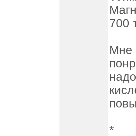
Магн
700 т
Мне 
понр
надо
кисл
повы
*