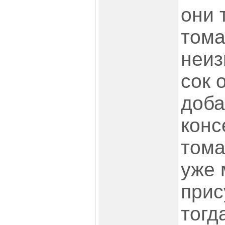
они 
тома
неиз
сок 
доба
конс
тома
уже 
прис
тогд