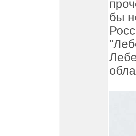
проч
бы н
Росс
"Леб
Лебе
обла