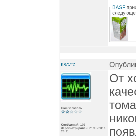
BASF
при
следующе
Опублик
KRAVTZ
От х
каче
тома
Пользователь
нико
Сообщений:
103
появ
Зарегистрирован:
21/10/2016
23:11