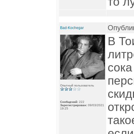
то л
Опублик
Bad-Kochegar
В То
литр
сока
перс
Опытный пользователь
скид
Сообщений:
222
откр
Зарегистрирован:
09/03/2021
19:25
тако
если