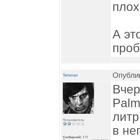
плох
А эт
проб
Опублик
Tenenan
Вчер
Palm
литр
Пользователь
в не
Сообщений:
175