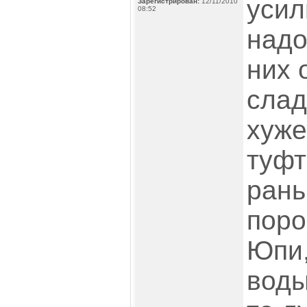
усил
Зарегистрирован:
12/11/2010
08:52
надо
них 
слад
хуже
туфт
ран
поро
Юпи,
воды