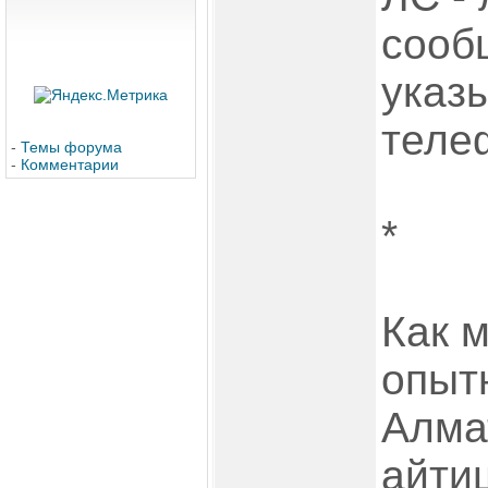
сооб
указ
теле
-
Темы форума
-
Комментарии
*
Как 
опыт
Алма
айти