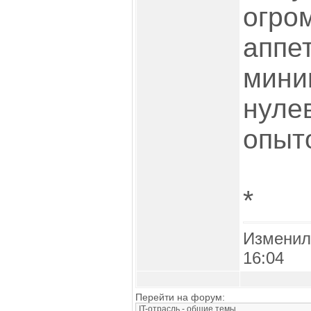
огро
аппе
мини
нуле
опыто
*
Изменил
16:04
Перейти на форум: