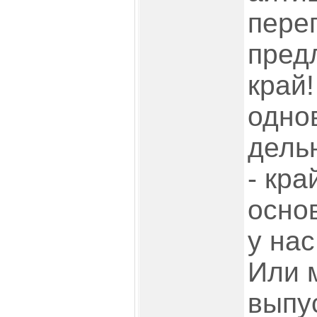
пере
пред
край!
одно
дель
- кра
осно
у нас
Или 
выпус