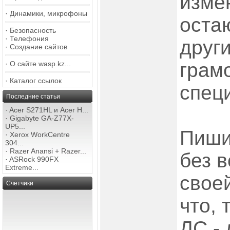
изме
·
Динамики, микрофоны
оста
·
Безопасность
·
Телефония
друг
·
Создание сайтов
грам
·
О сайте wasp.kz...
·
Каталог ссылок
спец
Последние статьи
·
Acer S271HL и Acer H...
·
Gigabyte GA-Z77X-
UP5...
Пиши
·
Xerox WorkCentre
304...
·
Razer Anansi + Razer...
без в
·
ASRock 990FX
Extreme...
свое
Счетчики
что, 
ЛС -