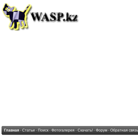
Главная
·
Статьи
·
Поиск
·
Фотогалерея
·
Скачать!
·
Форум
·
Обратная связ