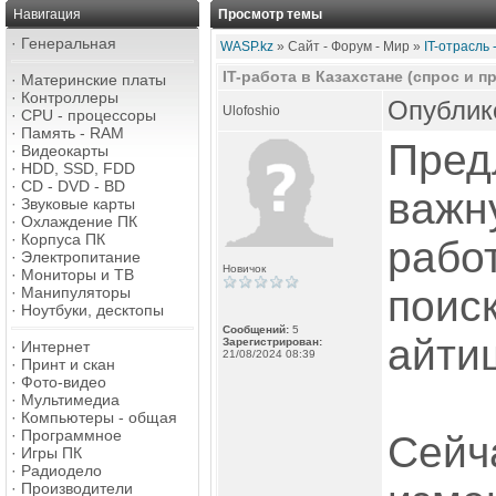
Навигация
Просмотр темы
·
Генеральная
WASP.kz
» Сайт - Форум - Мир »
IT-отрасль
IT-работа в Казахстане (спрос и 
·
Материнские платы
·
Контроллеры
Опублико
Ulofoshio
·
CPU - процессоры
·
Память - RAM
Пред
·
Видеокарты
·
HDD, SSD, FDD
·
CD - DVD - BD
важн
·
Звуковые карты
·
Охлаждение ПК
·
Корпуса ПК
рабо
·
Электропитание
Новичок
·
Мониторы и ТВ
поис
·
Манипуляторы
·
Ноутбуки, десктопы
Сообщений:
5
айти
Зарегистрирован:
·
Интернет
21/08/2024 08:39
·
Принт и скан
·
Фото-видео
·
Мультимедиа
·
Компьютеры - общая
·
Программное
Сейч
·
Игры ПК
·
Радиодело
·
Производители