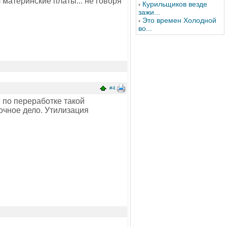
 материнские платы... не говоря
Курильщиков везде
зажи...
Это времен Холодной
во...
#4
и по переработке такой
точное дело. Утилизация