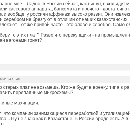
ранно мне... Ладно, в России сейчас, как пишут, в ход идут м
или кассового аппарата, банкомата и прочего - достаточно
а и вообще, у россиян аффинаж высоко развит. Они извлека
 и серебром не брезгуют, в отличии от наших казахстанских.
лекают. Тот же припой часто - это олово и серебро. Само о
 берут с этих плат? Разве что перекупщики - на промышлен
тай вагонами гонят?
10-2024 10:40
о старых плат не возьмешь. Кто же будет в военку, типа в ра
тавить перепаянные микросхемы?
о иные махинации.
ал, что компании занимающиеся переработкой и утилизацие
тва... Ну не знаю как в Казахстане. В России вроде есть. А
т.