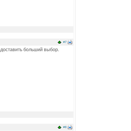
#7
редоставить больший выбор.
#8