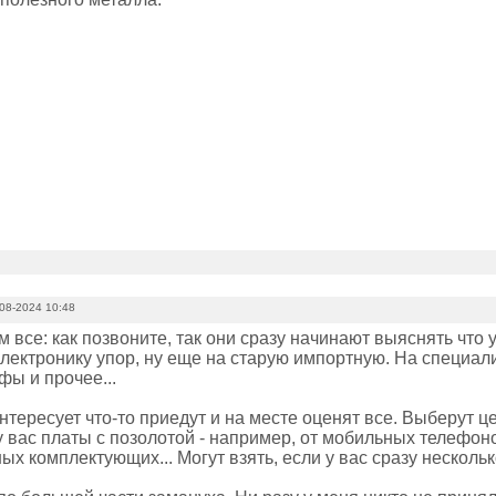
08-2024 10:48
м все: как позвоните, так они сразу начинают выяснять что у
электронику упор, ну еще на старую импортную. На специа
фы и прочее...
нтересует что-то приедут и на месте оценят все. Выберут це
у вас платы с позолотой - например, от мобильных телефон
х комплектующих... Могут взять, если у вас сразу несколь