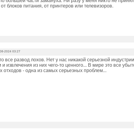
 по большей части замануха. Ни разу у меня никто не принял
 от блоков питания, от принтеров или телевизоров.
08-2024 03:27
о все развод лохов. Нет у нас никакой серьезной индустри
 и извлечения из них чего-то ценного... В мире это все убы
 отходов - одна из самых серьезных проблем...