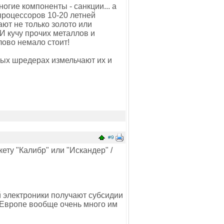
ногие компоненты - санкции... а
 процессоров 10-20 летней
ют не только золото или
 И кучу прочих металлов и
лово немало стоит!
ных шредерах измельчают их и
#9
кету "Калибр" или "Искандер" /
й электроники получают субсидии
 в Европе вообще очень много им