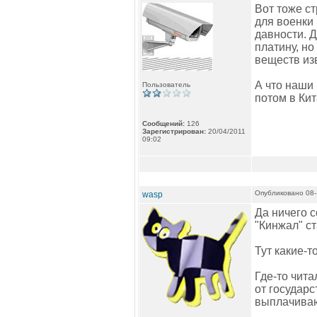
Вот тоже ст
для военки 
давности. Д
платину, но
веществ изв
А что наши
Пользователь
потом в Ки
Сообщений:
126
Зарегистрирован:
20/04/2011
09:02
Опубликовано 08-
wasp
Да ничего с
"Кинжал" с
Тут какие-т
Где-то чит
от государс
выплачиваю