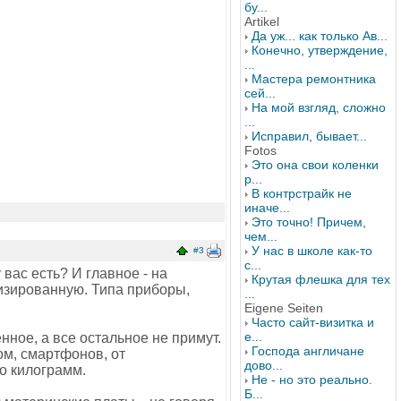
бу...
Artikel
Да уж... как только Ав...
Конечно, утверждение,
...
Мастера ремонтника
сей...
На мой взгляд, сложно
...
Исправил, бывает...
Fotos
Это она свои коленки
р...
В контрстрайк не
иначе...
Это точно! Причем,
чем...
У нас в школе как-то
#3
с...
 вас есть? И главное - на
Крутая флешка для тех
лизированную. Типа приборы,
...
Eigene Seiten
Часто сайт-визитка и
е...
нное, а все остальное не примут.
Господа англичане
ом, смартфонов, от
дово...
ко килограмм.
Не - но это реально.
Б...