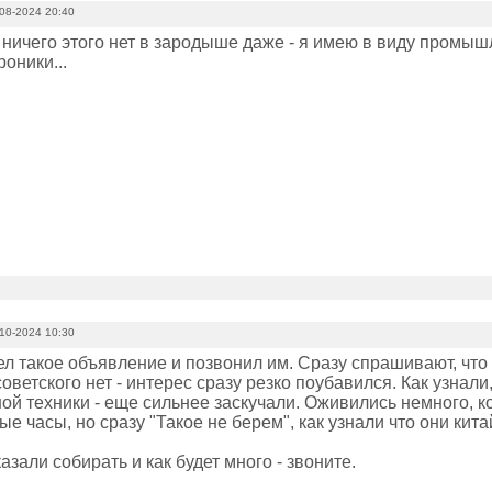
08-2024 20:40
о ничего этого нет в зародыше даже - я имею в виду промы
оники...
10-2024 10:30
л такое объявление и позвонил им. Сразу спрашивают, что у
советского нет - интерес сразу резко поубавился. Как узнали
й техники - еще сильнее заскучали. Оживились немного, ког
е часы, но сразу "Такое не берем", как узнали что они китай
азали собирать и как будет много - звоните.