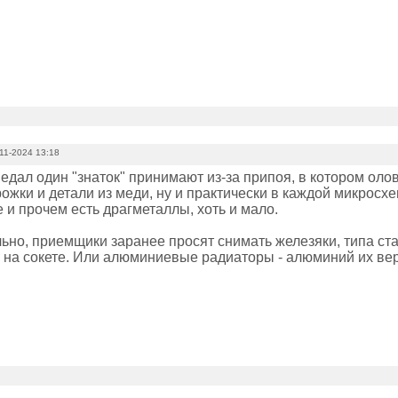
11-2024 13:18
едал один "знаток" принимают из-за припоя, в котором оло
жки и детали из меди, ну и практически в каждой микросхе
 и прочем есть драгметаллы, хоть и мало.
ьно, приемщики заранее просят снимать железяки, типа с
 на сокете. Или алюминиевые радиаторы - алюминий их вер