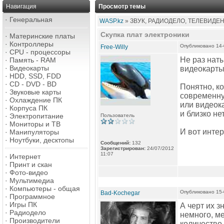
Навигация
Просмотр темы
·
Генеральная
WASP.kz
» ЗВУК, РАДИОДЕЛО, ТЕЛЕВИДЕ
Скупка плат электроники
·
Материнские платы
·
Контроллеры
Опубликовано 14-
Free-Willy
·
CPU - процессоры
Не раз нат
·
Память - RAM
·
Видеокарты
видеокарты,
·
HDD, SSD, FDD
·
CD - DVD - BD
Понятно, ко
·
Звуковые карты
современну
·
Охлаждение ПК
или видеока
·
Корпуса ПК
и близко нет
·
Электропитание
Пользователь
·
Мониторы и ТВ
И вот интер
·
Манипуляторы
·
Ноутбуки, десктопы
Сообщений:
132
Зарегистрирован:
24/07/2012
11:07
·
Интернет
·
Принт и скан
·
Фото-видео
·
Мультимедиа
·
Компьютеры - общая
Опубликовано 15-
Bad-Kochegar
·
Программное
·
Игры ПК
А черт их з
·
Радиодело
немного, ме
·
Производители
количество