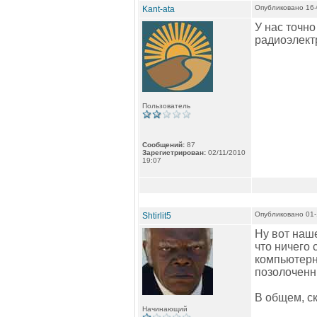
Опубликовано 16-
Kant-ata
У нас точн
радиоэлектр
Пользователь
Сообщений:
87
Зарегистрирован:
02/11/2010
19:07
Опубликовано 01-
Shtirlit5
Ну вот наше
что ничего 
компьютерно
позолоченны
В общем, ск
Начинающий