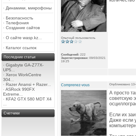
·
Динамики, микрофоны
·
Безопасность
·
Телефония
·
Создание сайтов
·
О сайте wasp.kz...
Опытный пользователь
·
Каталог ссылок
Сообщений:
222
Последние статьи
Зарегистрирован:
09/03/2021
19:25
·
Gigabyte GA-Z77X-
UP5...
·
Xerox WorkCentre
304...
·
Razer Anansi + Razer...
Опубликовано 13-
Comprenez-vous
·
ASRock 990FX
А просто та
Extreme...
советскую 
·
KFA2 GTX 580 MDT X4
осциллогра
...
Счетчики
Если их заи
Даже если 
компьютерны