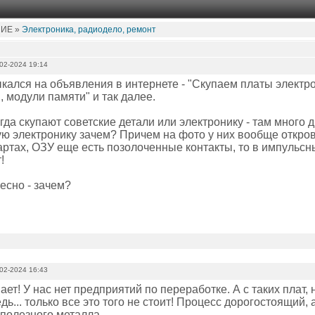
НИЕ »
Электроника, радиодело, ремонт
02-2024 19:14
ыкался на объявления в интернете - "Скупаем платы электр
 модули памяти" и так далее.
гда скупают советские детали или электронику - там много 
ю электронику зачем? Причем на фото у них вообще откро
ртах, ОЗУ еще есть позолоченные контакты, то в импульсны
!
есно - зачем?
02-2024 16:43
нает! У нас нет предприятий по переработке. А с таких плат,
дь... только все это того не стоит! Процесс дорогостоящий,
 полезного металла.