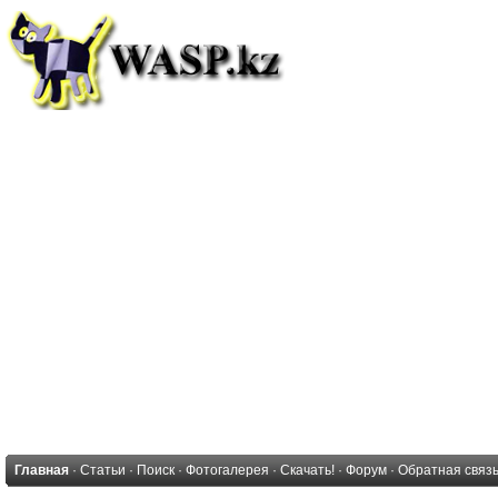
Главная
·
Статьи
·
Поиск
·
Фотогалерея
·
Скачать!
·
Форум
·
Обратная связ