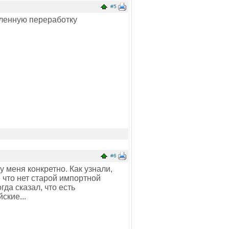
#5
шленную переработку
#6
 меня конкретно. Как узнали,
, что нет старой импортной
да сказал, что есть
ские...