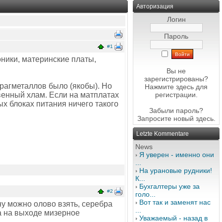
Авторизация
Логин
Пароль
#1
оники, материнские платы,
Вы не
зарегистрированы?
драгметаллов было (якобы). Но
Нажмите здесь
для
венный хлам. Если на матплатах
регистрации.
х блоках питания ничего такого
Забыли пароль?
Запросите новый
здесь
.
Letzte Kommentare
News
Я уверен - именно они
...
На урановые рудники!
К...
Бухгалтеры уже за
#2
голо...
Вот так и заменят нас
 ну можно олово взять, серебра
...
 а на выходе мизерное
Уважаемый - назад в