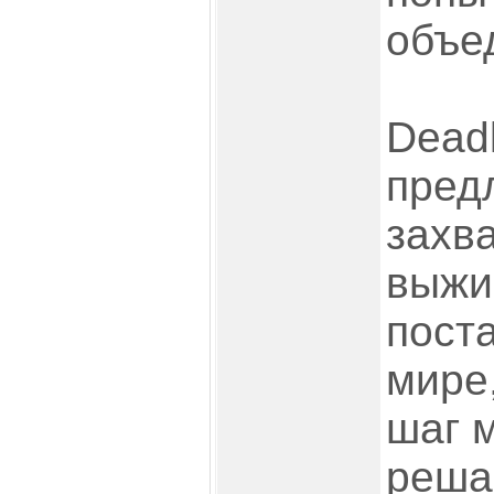
объе
Deadl
пред
захв
выжи
пост
мире
шаг 
реша