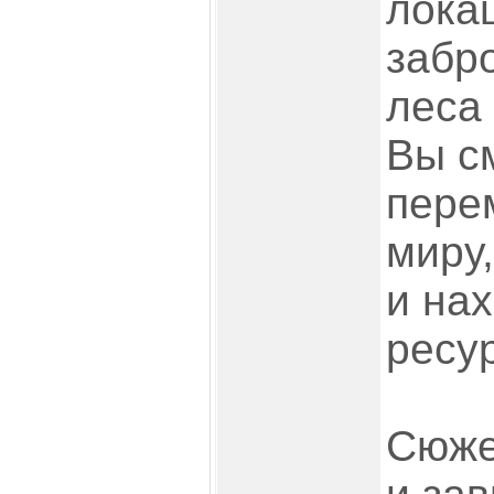
лока
забр
леса
Вы с
пере
миру,
и на
ресу
Сюже