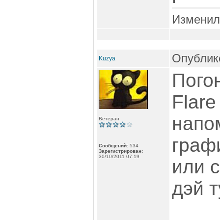
Изменил
Опублико
Kuzya
Погон
Flare
напо
Ветеран
граф
Сообщений:
534
Зарегистрирован:
30/10/2011 07:19
или 
дэй т