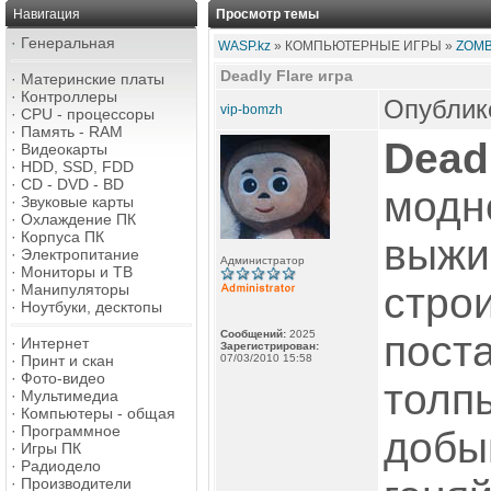
Навигация
Просмотр темы
·
Генеральная
WASP.kz
» КОМПЬЮТЕРНЫЕ ИГРЫ »
ZOMB
Deadly Flare игра
·
Материнские платы
·
Контроллеры
Опублико
vip-bomzh
·
CPU - процессоры
·
Память - RAM
Deadl
·
Видеокарты
·
HDD, SSD, FDD
·
CD - DVD - BD
модн
·
Звуковые карты
·
Охлаждение ПК
·
Корпуса ПК
выжи
·
Электропитание
Администратор
·
Мониторы и ТВ
строи
·
Манипуляторы
·
Ноутбуки, десктопы
Сообщений:
2025
пост
·
Интернет
Зарегистрирован:
·
Принт и скан
07/03/2010 15:58
·
Фото-видео
толпы
·
Мультимедиа
·
Компьютеры - общая
·
Программное
добы
·
Игры ПК
·
Радиодело
·
Производители