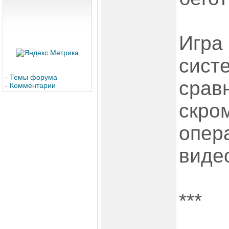
Игра 
сист
-
Темы форума
срав
-
Комментарии
скром
опера
видео
***