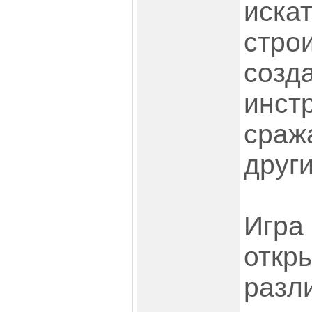
иска
стро
созд
инст
сраж
друг
Игра
откр
разл