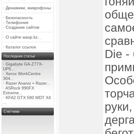
гоняй
·
Динамики, микрофоны
обще
·
Безопасность
·
Телефония
самое
·
Создание сайтов
сравн
·
О сайте wasp.kz...
·
Каталог ссылок
Die -
Последние статьи
прим
·
Gigabyte GA-Z77X-
UP5...
·
Xerox WorkCentre
Особ
304...
·
Razer Anansi + Razer...
·
ASRock 990FX
торч
Extreme...
·
KFA2 GTX 580 MDT X4
...
руки,
Счетчики
дерга
бегот