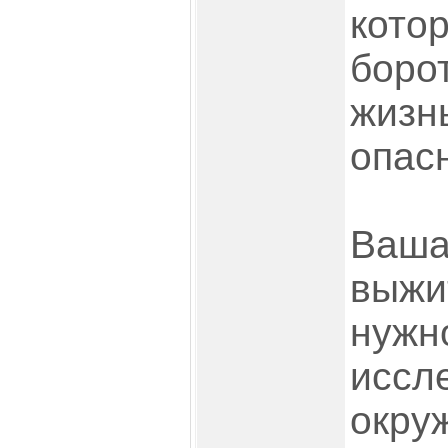
кото
боро
жизн
опас
Ваша
выжи
нужн
иссл
окру