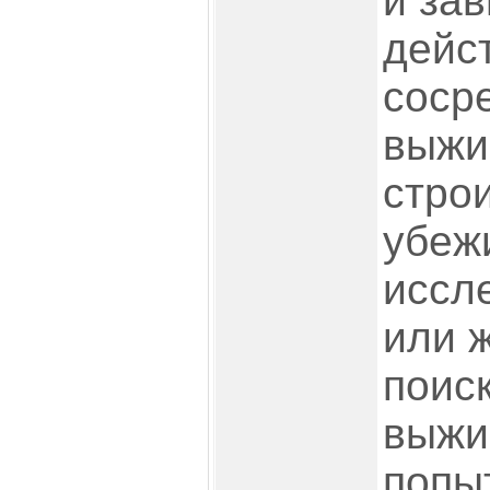
и за
дейс
соср
выжи
стро
убеж
иссл
или 
поис
выжи
попы