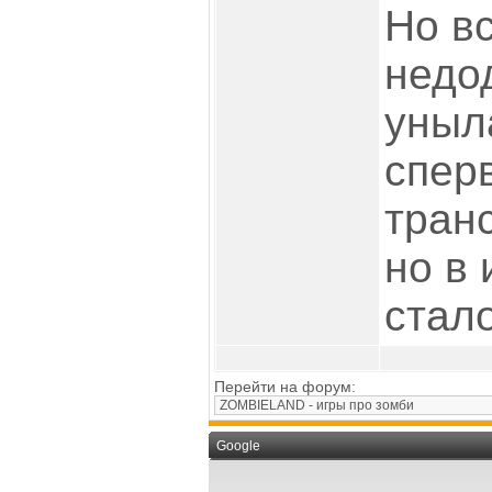
Но вс
недо
уныл
спер
транс
но в 
стало
Перейти на форум:
Google