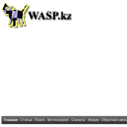
Главная
·
Статьи
·
Поиск
·
Фотогалерея
·
Скачать!
·
Форум
·
Обратная связ