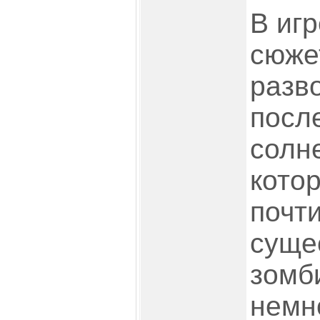
В игр
сюже
разв
посл
солн
кото
почт
суще
зомб
немн