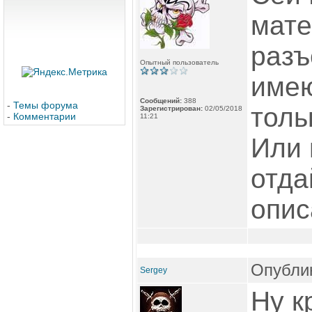
мате
разъ
Опытный пользователь
имею
Сообщений:
388
-
Темы форума
толь
Зарегистрирован:
02/05/2018
-
Комментарии
11:21
Или 
отда
опис
Опублик
Sergey
Ну к