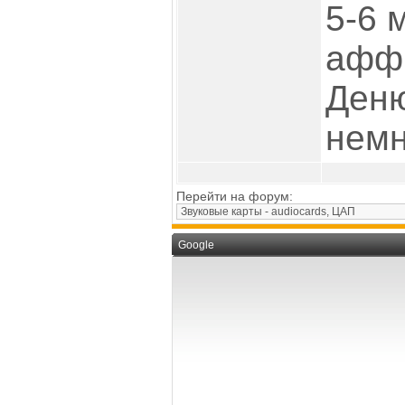
5-6 
афф
Деню
немн
Перейти на форум:
Google