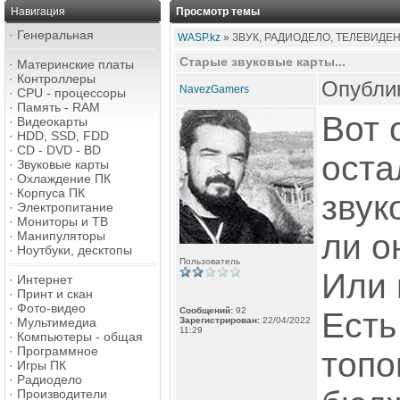
Навигация
Просмотр темы
·
Генеральная
WASP.kz
» ЗВУК, РАДИОДЕЛО, ТЕЛЕВИДЕ
Старые звуковые карты...
·
Материнские платы
·
Контроллеры
Опублик
NavezGamers
·
CPU - процессоры
·
Память - RAM
Вот 
·
Видеокарты
·
HDD, SSD, FDD
·
CD - DVD - BD
оста
·
Звуковые карты
·
Охлаждение ПК
·
Корпуса ПК
звук
·
Электропитание
·
Мониторы и ТВ
ли о
·
Манипуляторы
·
Ноутбуки, десктопы
Пользователь
Или 
·
Интернет
·
Принт и скан
·
Фото-видео
Сообщений:
92
Есть
·
Мультимедиа
Зарегистрирован:
22/04/2022
11:29
·
Компьютеры - общая
·
Программное
топо
·
Игры ПК
·
Радиодело
·
Производители