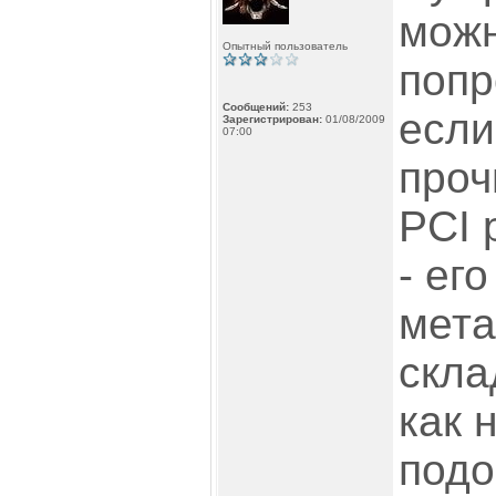
можн
Опытный пользователь
попр
Сообщений:
253
если
Зарегистрирован:
01/08/2009
07:00
проч
PCI 
- ег
мета
скла
как 
подо