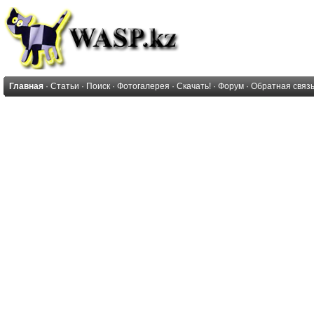
Главная
·
Статьи
·
Поиск
·
Фотогалерея
·
Скачать!
·
Форум
·
Обратная связ