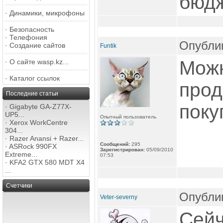
бюдж
·
Динамики, микрофоны
·
Безопасность
·
Телефония
Опублик
·
Создание сайтов
Funtik
Можн
·
О сайте wasp.kz...
·
Каталог ссылок
прод
Последние статьи
поку
·
Gigabyte GA-Z77X-
UP5...
Опытный пользователь
·
Xerox WorkCentre
304...
·
Razer Anansi + Razer...
Сообщений:
295
·
ASRock 990FX
Зарегистрирован:
05/09/2010
Extreme...
07:53
·
KFA2 GTX 580 MDT X4
...
Счетчики
Опублик
Veter-severny
Сейч