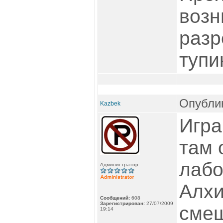
возн
разр
тупи
Опублик
Kazbek
Игра
там 
лабо
Администратор
Алхи
Сообщений:
608
Зарегистрирован:
27/07/2009
смеш
19:14