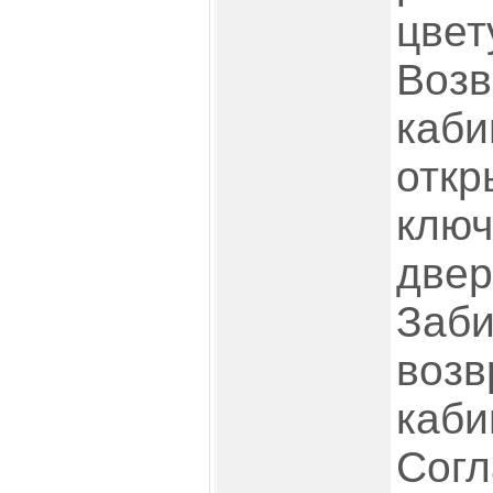
цве
Во
каб
от
клю
две
Заб
во
каб
Сог