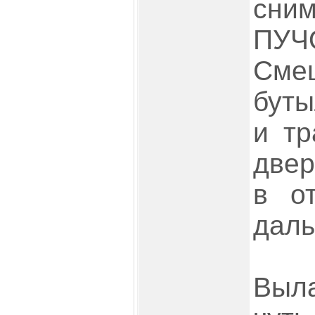
сни
ПУ
Сме
буты
и тр
двер
в о
даль
Выл