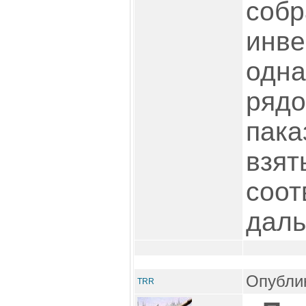
собр
инве
одна
рядо
пака
взят
соот
даль
Опублик
TRR