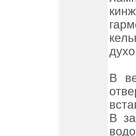
кин
гар
кел
духо
В ве
отв
вста
В за
во