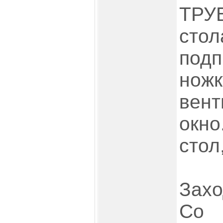
ТРУ
сто
под
ножк
вен
окн
стол
Захо
Со 