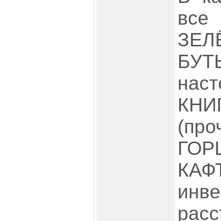
вс
ЗЕЛ
БУ
нас
КН
(про
ГО
КАФ
инв
расс