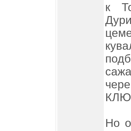
к Т
Дур
це
кув
под
са
чер
КЛЮ
Но о