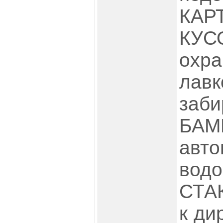
КАР
КУС
охра
лав
заб
БАМ
авто
во
СТА
к ди