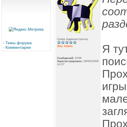
соо
разд
Супер Администратор
-
Темы форума
Я ту
-
Комментарии
поис
Сообщений:
2036
Зарегистрирован:
29/06/2009
14:37
Прох
игры
мале
загл
Прох