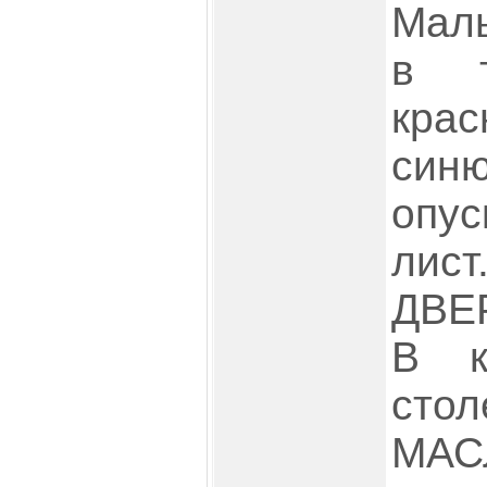
Мал
в т
кра
син
опус
лист
ДВЕР
В к
ст
МАС