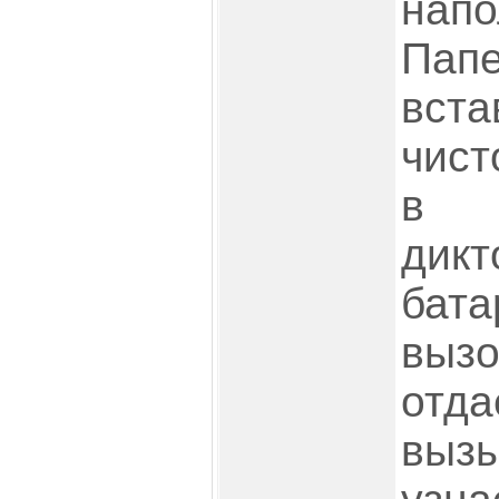
нап
Пап
вст
чист
в 
дик
бат
выз
отд
выз