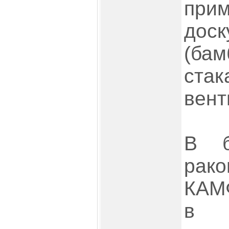
при
доск
(ба
стак
вент
В б
ра
КАМ
в 