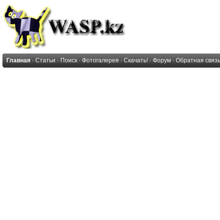
Главная
·
Статьи
·
Поиск
·
Фотогалерея
·
Скачать!
·
Форум
·
Обратная связ