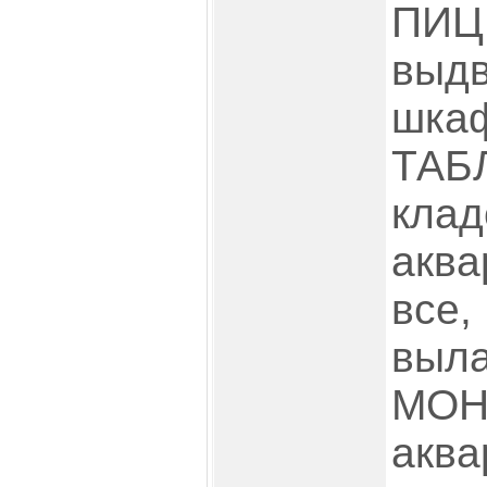
П
выд
шк
ТА
кла
акв
все,
выл
М
акв