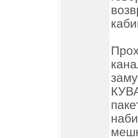
во
каби
П
кан
зам
КУВ
пак
наб
меш