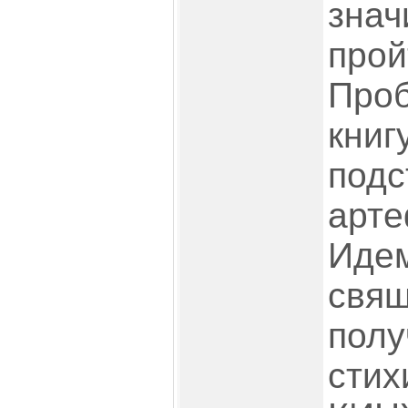
зна
пр
Про
кни
по
арте
Иде
свящ
пол
сти