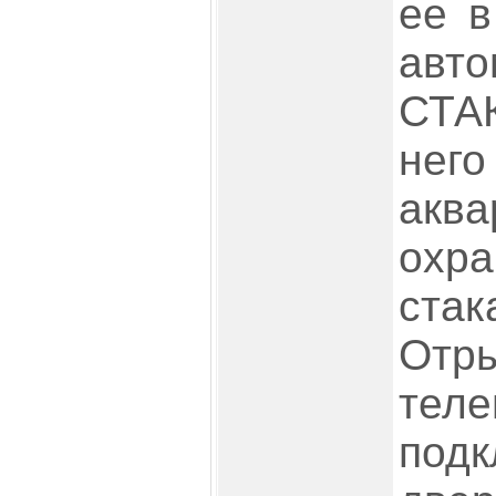
ее в
авт
СТА
не
акв
охра
ста
Отр
теле
под