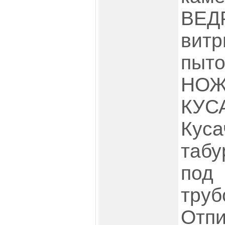
ВЕД
вит
пыт
Н
КУС
Кус
табу
под
труб
Отп