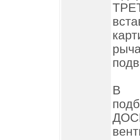
ТР
вста
кар
рыча
подв
В 
под
Д
вент