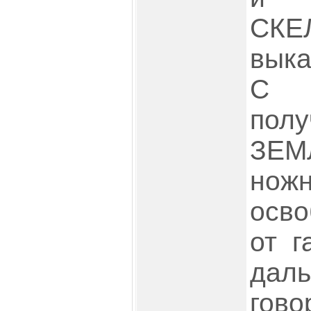
СКЕ
вык
С 
по
ЗЕМ
нож
осв
от г
да
гово