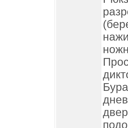
раз
(бе
на
ножн
Про
дик
Бур
днев
дв
под