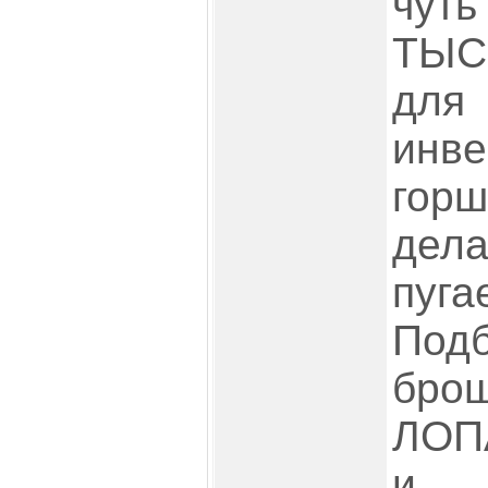
чут
ТЫС
для
инве
гор
де
пуг
Под
бр
ЛОП
и 