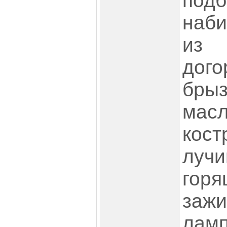
под
наби
из
дог
бры
мас
кос
луч
гор
заж
ла