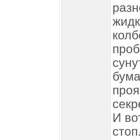
разн
жидк
колб
проб
суну
бума
проя
секр
И во
стоп