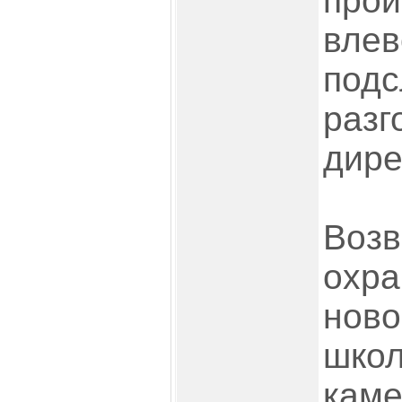
про
в
под
раз
дире
Во
охра
нов
шко
кам