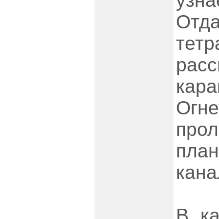
узн
Отд
тетр
расс
кара
Огн
пр
пл
кана
В к