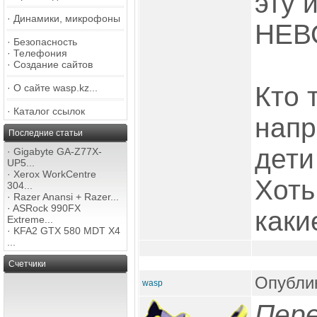
эту 
·
Динамики, микрофоны
НЕВ
·
Безопасность
·
Телефония
·
Создание сайтов
Кто 
·
О сайте wasp.kz...
·
Каталог ссылок
напр
Последние статьи
дети
·
Gigabyte GA-Z77X-
UP5...
·
Xerox WorkCentre
Хоть
304...
·
Razer Anansi + Razer...
·
ASRock 990FX
каки
Extreme...
·
KFA2 GTX 580 MDT X4
...
Счетчики
Опублик
wasp
Пере