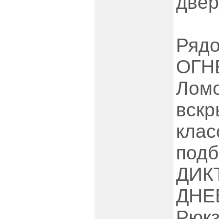
двер
Ря
ОГН
Лом
вск
кла
под
ДИ
ДНЕ
Рюк