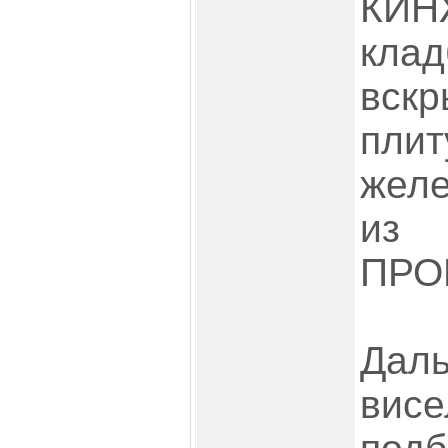
КИН
кла
вск
пли
жел
и
ПРО
Даль
вис