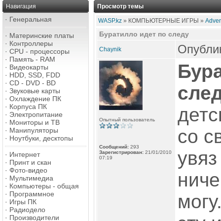
Навигация
Просмотр темы
·
Генеральная
WASP.kz
» КОМПЬЮТЕРНЫЕ ИГРЫ »
Adven
Буратилло идет по следу
·
Материнские платы
·
Контроллеры
Опублик
Chaynik
·
CPU - процессоры
·
Память - RAM
Бура
·
Видеокарты
·
HDD, SSD, FDD
·
CD - DVD - BD
сле
·
Звуковые карты
·
Охлаждение ПК
·
Корпуса ПК
детс
·
Электропитание
Опытный пользователь
·
Мониторы и ТВ
со 
·
Манипуляторы
·
Ноутбуки, десктопы
Сообщений:
293
увяз
Зарегистрирован:
21/01/2010
·
Интернет
07:19
·
Принт и скан
·
Фото-видео
ниче
·
Мультимедиа
·
Компьютеры - общая
·
Программное
могу
·
Игры ПК
·
Радиодело
·
Производители