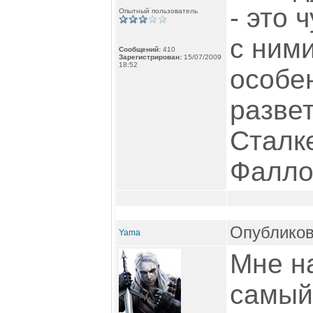
- это 
Опытный пользователь
с ними
Сообщений:
410
Зарегистрирован:
15/07/2009
18:52
особен
разве
Сталк
Фаллоу
Опубликов
Yama
Мне н
самый