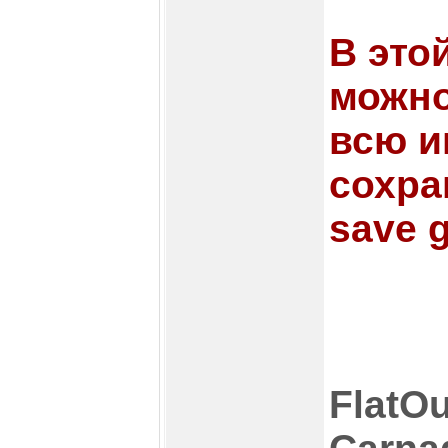
В это
можн
всю 
сохра
save g
FlatOu