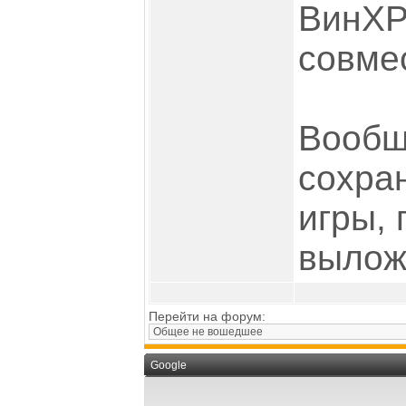
ВинХР
совме
Вообщ
сохра
игры, 
вылож
Перейти на форум:
Google