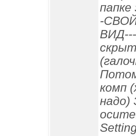
папке
-СВОЙ
ВИД--
скрыт
(гало
Потом
комп 
надо)
ocume
Setti