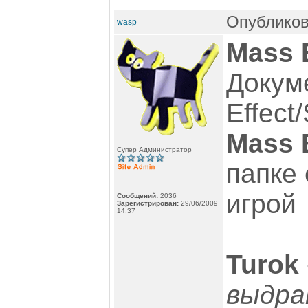
Опубликов
wasp
Mass E
Докум
Effect
Mass E
Супер Администратор
папке
игрой
Сообщений:
2036
Зарегистрирован:
29/06/2009
14:37
Turok
выдра