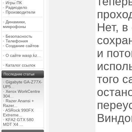
теперь
·
Игры ПК
·
Радиодело
прохо
·
Производители
·
Динамики,
Нет, 
микрофоны
·
Безопасность
сохра
·
Телефония
·
Создание сайтов
и пото
·
О сайте wasp.kz...
исполь
·
Каталог ссылок
Последние статьи
того с
·
Gigabyte GA-Z77X-
UP5...
остан
·
Xerox WorkCentre
304...
·
Razer Anansi +
переу
Razer...
·
ASRock 990FX
Виндов
Extreme...
·
KFA2 GTX 580
MDT X4 ...