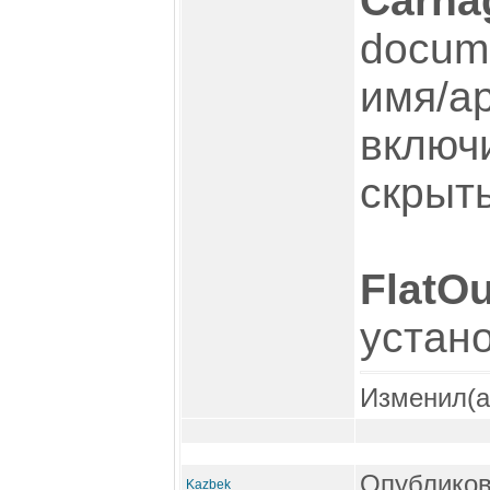
Carna
docume
имя/ap
включ
скрыт
FlatOu
устано
Изменил(
Опубликов
Kazbek