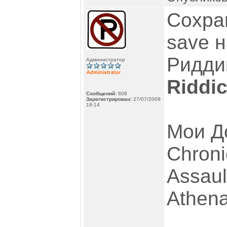
Сохра
save н
Ридди
Администратор
Riddi
Сообщений:
608
Зарегистрирован:
27/07/2009
19:14
Мои Д
Chroni
Assaul
Athen