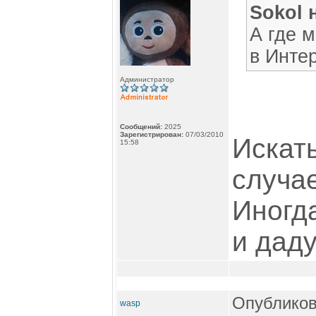
Sokol 
А где 
в Инте
Администратор
Сообщений:
2025
Зарегистрирован:
07/03/2010
Искат
15:58
случа
Иногда
и даду
Опубликов
wasp