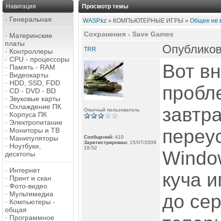
Навигация
Просмотр темы
·
Генеральная
WASP.kz
» КОМПЬЮТЕРНЫЕ ИГРЫ »
Общее не
Сохранения - Save Games
·
Материнские
платы
Опубликов
TRR
·
Контроллеры
·
CPU - процессоры
Вот в
·
Память - RAM
·
Видеокарты
·
HDD, SSD, FDD
пробле
·
CD - DVD - BD
·
Звуковые карты
·
Охлаждение ПК
завтра
Опытный пользователь
·
Корпуса ПК
·
Электропитание
переу
·
Мониторы и ТВ
·
Манипуляторы
Сообщений:
410
Зарегистрирован:
15/07/2009
·
Ноутбуки,
18:52
Window
десктопы
·
Интернет
куча и
·
Принт и скан
·
Фото-видео
·
Мультимедиа
до се
·
Компьютеры -
общая
·
Программное