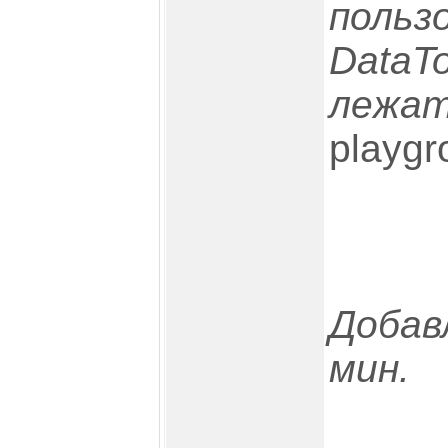
пользо
DataT
лежат
playgr
Добав
мин.