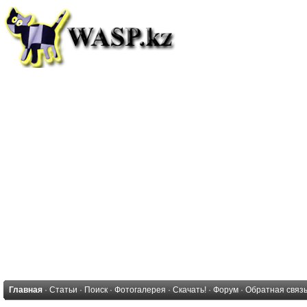
Главная
·
Статьи
·
Поиск
·
Фотогалерея
·
Скачать!
·
Форум
·
Обратная связ