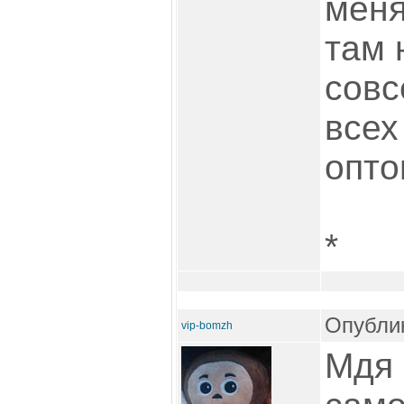
меня
там 
совс
всех
опто
*
Опублик
vip-bomzh
Мдя 