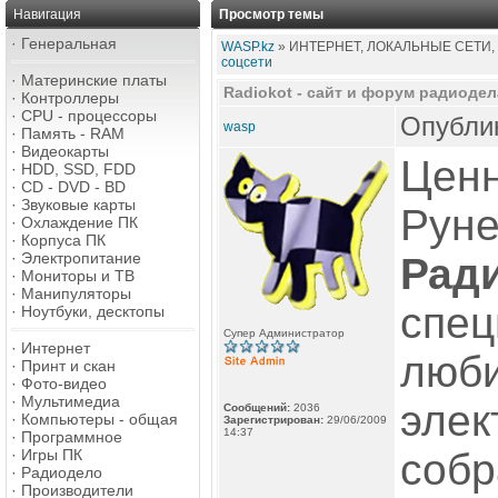
Навигация
Просмотр темы
·
Генеральная
WASP.kz
» ИНТЕРНЕТ, ЛОКАЛЬНЫЕ СЕТИ,
соцсети
·
Материнские платы
Radiokot - сайт и форум радиодел
·
Контроллеры
·
CPU - процессоры
Опублик
wasp
·
Память - RAM
·
Видеокарты
Ценн
·
HDD, SSD, FDD
·
CD - DVD - BD
·
Звуковые карты
Руне
·
Охлаждение ПК
·
Корпуса ПК
·
Электропитание
Рад
·
Мониторы и ТВ
·
Манипуляторы
спец
·
Ноутбуки, десктопы
Супер Администратор
·
Интернет
люби
·
Принт и скан
·
Фото-видео
·
Мультимедиа
элек
Сообщений:
2036
·
Компьютеры - общая
Зарегистрирован:
29/06/2009
14:37
·
Программное
·
Игры ПК
собр
·
Радиодело
·
Производители