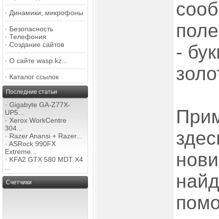
сооб
·
Динамики, микрофоны
поле
·
Безопасность
·
Телефония
·
Создание сайтов
- бу
·
О сайте wasp.kz...
золо
·
Каталог ссылок
Последние статьи
·
Gigabyte GA-Z77X-
Прим
UP5...
·
Xerox WorkCentre
304...
здес
·
Razer Anansi + Razer...
·
ASRock 990FX
Extreme...
нови
·
KFA2 GTX 580 MDT X4
...
найд
Счетчики
помо