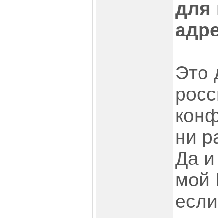
для 
адр
Это 
росс
конф
ни р
Да и
мой 
если