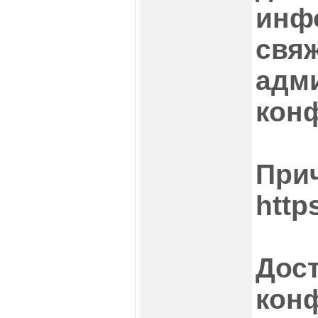
инф
свяж
адм
кон
При
https
Дост
кон