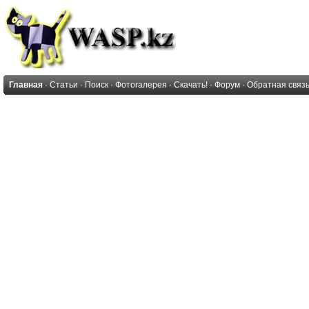
Главная
·
Статьи
·
Поиск
·
Фотогалерея
·
Скачать!
·
Форум
·
Обратная связ