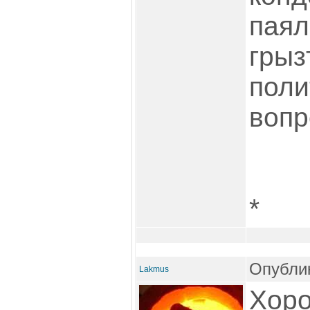
паял
грыз
поли
вопр
*
Опублик
Lakmus
Хоро