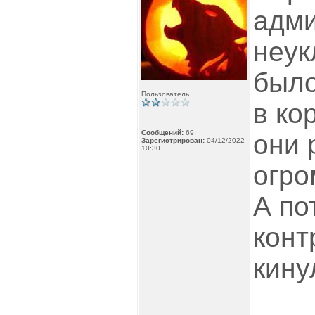
адми
неук
было
Пользователь
в ко
Сообщений:
69
они 
Зарегистрирован:
04/12/2022
10:30
огро
А по
конт
кину