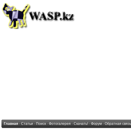
Главная
·
Статьи
·
Поиск
·
Фотогалерея
·
Скачать!
·
Форум
·
Обратная связ