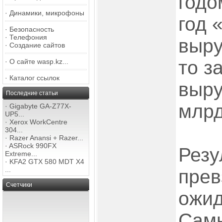
годо
·
Динамики, микрофоны
год 
·
Безопасность
·
Телефония
выру
·
Создание сайтов
то з
·
О сайте wasp.kz...
·
Каталог ссылок
выру
Последние статьи
млрд
·
Gigabyte GA-Z77X-
UP5...
·
Xerox WorkCentre
304...
·
Razer Anansi + Razer...
·
ASRock 990FX
Резу
Extreme...
·
KFA2 GTX 580 MDT X4
...
прев
Счетчики
ожид
Сам