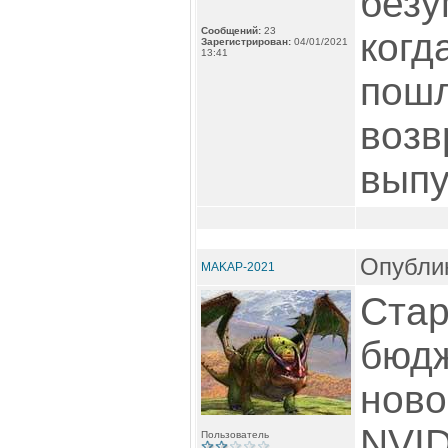
безу
Сообщений:
23
когд
Зарегистрирован:
04/01/2021
13:41
пошл
возв
выпу
Опублик
MAKAP-2021
Стар
бюдж
ново
NVID
Пользователь