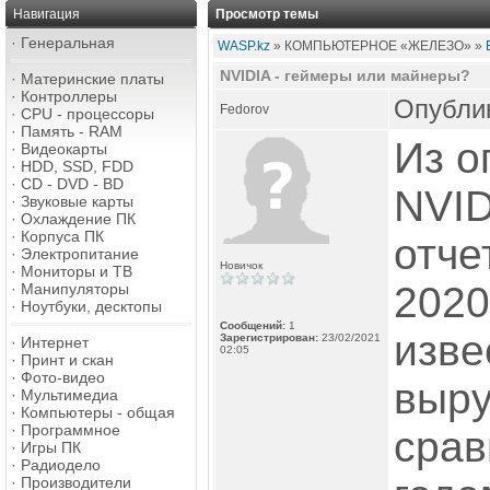
Навигация
Просмотр темы
·
Генеральная
WASP.kz
» КОМПЬЮТЕРНОЕ «ЖЕЛЕЗО» »
NVIDIA - геймеры или майнеры?
·
Материнские платы
·
Контроллеры
Опублик
Fedorov
·
CPU - процессоры
·
Память - RAM
Из о
·
Видеокарты
·
HDD, SSD, FDD
·
CD - DVD - BD
NVID
·
Звуковые карты
·
Охлаждение ПК
·
Корпуса ПК
отче
·
Электропитание
Новичок
·
Мониторы и ТВ
2020
·
Манипуляторы
·
Ноутбуки, десктопы
Сообщений:
1
изве
Зарегистрирован:
23/02/2021
·
Интернет
02:05
·
Принт и скан
·
Фото-видео
выру
·
Мультимедиа
·
Компьютеры - общая
·
Программное
срав
·
Игры ПК
·
Радиодело
·
Производители