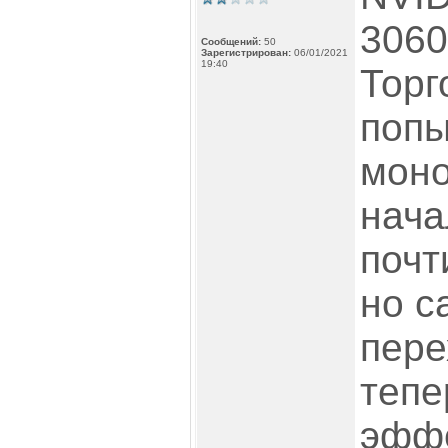
3060
Сообщений:
50
Зарегистрирован:
06/01/2021
19:40
Торг
попы
моно
нача
почт
но с
пере
тепе
эфф