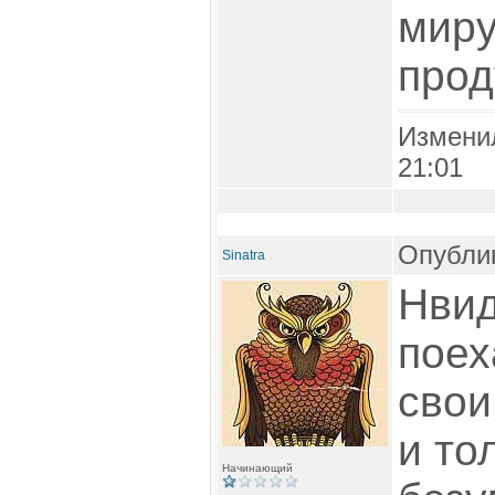
миру
прод
Измени
21:01
Опублик
Sinatra
Нвид
поех
свои
и то
Начинающий