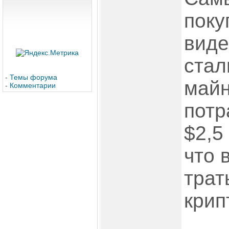
поку
виде
стал
-
Темы форума
майн
-
Комментарии
потр
$2,5
что 
трат
крип