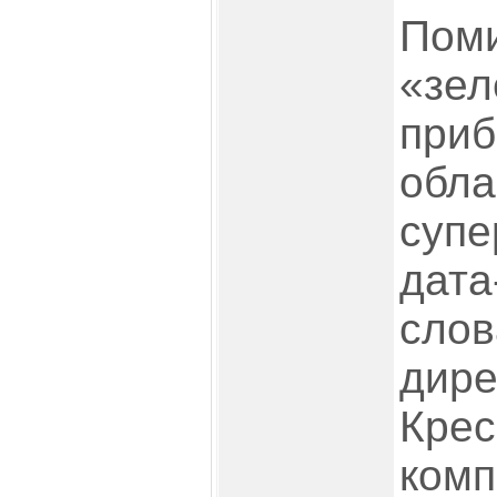
Поми
«зел
приб
обла
супе
дата
слов
дире
Крес
комп