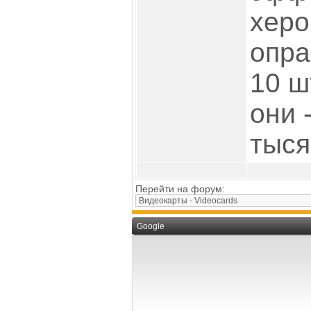
хер
опра
10 ш
они 
тыся
Перейти на форум:
Google