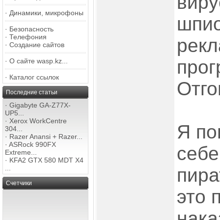
виру
·
Динамики, микрофоны
шпио
·
Безопасность
·
Телефония
рек
·
Создание сайтов
прог
·
О сайте wasp.kz...
·
Каталог ссылок
Отго
Последние статьи
·
Gigabyte GA-Z77X-
UP5...
·
Xerox WorkCentre
Я по
304...
·
Razer Anansi + Razer...
·
ASRock 990FX
себе
Extreme...
·
KFA2 GTX 580 MDT X4
...
пира
Счетчики
это 
нака