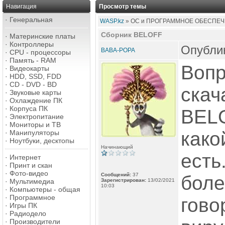
Навигация
Просмотр темы
·
Генеральная
WASP.kz
» ОС и ПРОГРАММНОЕ ОБЕСПЕЧ
Сборник BELOFF
·
Материнские платы
·
Контроллеры
Опублик
BABA-POPA
·
CPU - процессоры
·
Память - RAM
Вопр
·
Видеокарты
·
HDD, SSD, FDD
·
CD - DVD - BD
скач
·
Звуковые карты
·
Охлаждение ПК
·
Корпуса ПК
BELO
·
Электропитание
·
Мониторы и ТВ
како
·
Манипуляторы
·
Ноутбуки, десктопы
Начинающий
есть
·
Интернет
·
Принт и скан
·
Фото-видео
Сообщений:
37
боле
·
Мультимедиа
Зарегистрирован:
13/02/2021
10:03
·
Компьютеры - общая
·
Программное
гово
·
Игры ПК
·
Радиодело
·
Производители