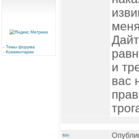
изви
меня
Дайт
-
Темы форума
равн
-
Комментарии
и тр
вас 
прав
трог
Опублик
Iblis