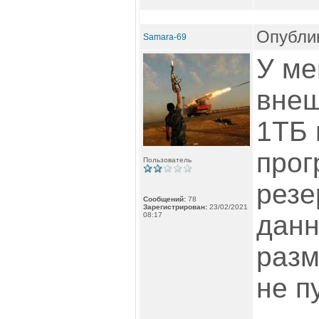
Опублик
Samara-69
У ме
внеш
1ТБ 
прог
Пользователь
резе
Сообщений:
78
Зарегистрирован:
23/02/2021
данн
08:17
раз
не п