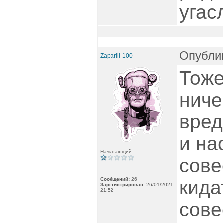
угасл
Опублик
Zaparili-100
Тоже
ниче
вред
и на
Начинающий
сове
Сообщений:
26
кида
Зарегистрирован:
26/01/2021
21:52
сове