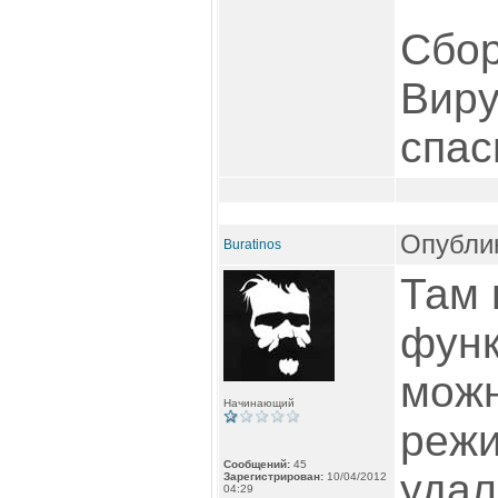
Сбор
Виру
спас
Опублик
Buratinos
Там 
функ
можн
Начинающий
режи
Сообщений:
45
удал
Зарегистрирован:
10/04/2012
04:29