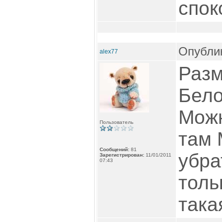
спок
Опублик
alex77
Разм
Бел
Можн
Пользователь
там
Сообщений:
81
убра
Зарегистрирован:
11/01/2011
07:43
толь
така