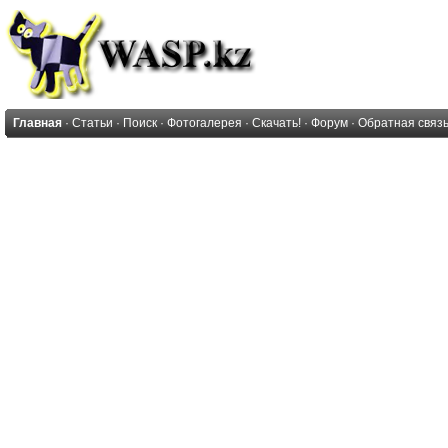
Главная
·
Статьи
·
Поиск
·
Фотогалерея
·
Скачать!
·
Форум
·
Обратная связ