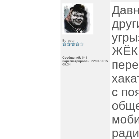
Давн
друг
угры
Ветеран
ЖЁК.
Сообщений:
648
пере
Зарегистрирован:
22/01/2015
09:34
хакат
с по
обще
моби
ради