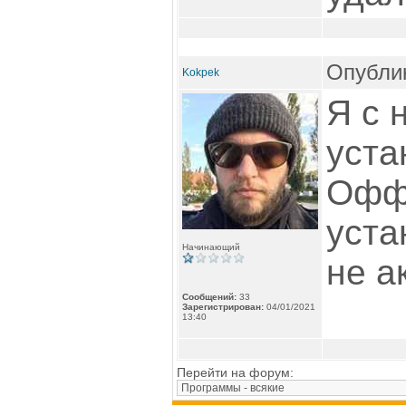
Опублик
Kokpek
Я с 
уста
Оффи
уста
Начинающий
не а
Сообщений:
33
Зарегистрирован:
04/01/2021
13:40
Перейти на форум: