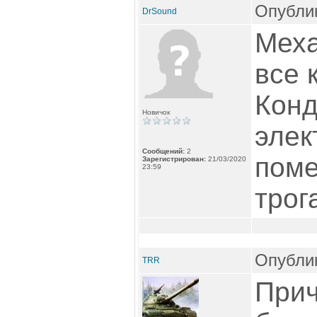
Опублик
DrSound
Меха
все 
Кон
Новичок
элек
Сообщений:
2
поме
Зарегистрирован:
21/03/2020
23:59
трог
Опублик
TRR
Прич