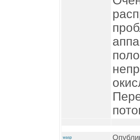
Оче
расп
проб
аппа
поло
непр
окис
Пере
пото
Опублик
wasp