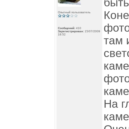
быть
Коне
Опытный пользователь
фото
Сообщений:
410
Зарегистрирован:
15/07/2009
18:52
там 
свет
каме
фото
каме
На г
каме