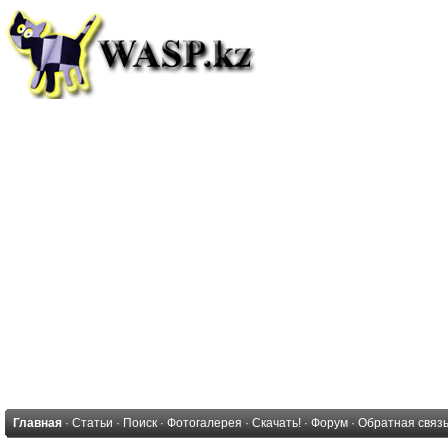
Главная
·
Статьи
·
Поиск
·
Фотогалерея
·
Скачать!
·
Форум
·
Обратная связ