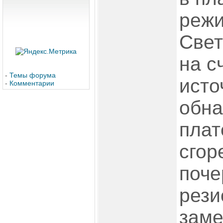
режи
Свет
на с
-
Темы форума
исто
-
Комментарии
обна
плат
сгор
поч
рези
заме