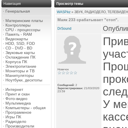
Навигация
Просмотр темы
·
Генеральная
WASP.kz
» ЗВУК, РАДИОДЕЛО, ТЕЛЕВИДЕ
Маяк 233 срабатывает "стоп".
·
Материнские платы
·
Контроллеры
Опублик
DrSound
·
CPU - процессоры
·
Память - RAM
Прив
·
Видеокарты
·
HDD, SSD, FDD
·
CD - DVD - BD
учас
·
Звуковые карты
·
Охлаждение ПК
·
Корпуса ПК
Про
·
Электропитание
Новичок
·
Мониторы и ТВ
прок
·
Манипуляторы
·
Ноутбуки, десктопы
Сообщений:
2
след
Зарегистрирован:
21/03/2020
·
Интернет
23:59
·
Принт и скан
·
Фото-видео
У ме
·
Мультимедиа
·
Компьютеры - общая
·
Программное
касс
·
Игры ПК
·
Радиодело
·
Производители