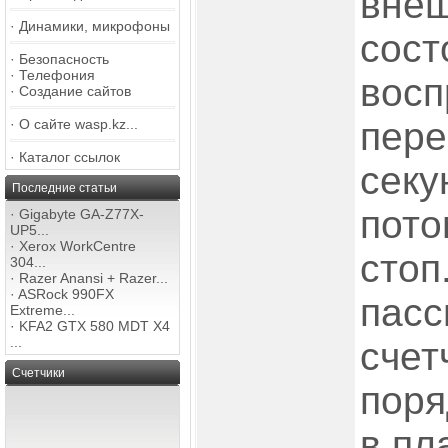
внеш
·
Динамики, микрофоны
сост
·
Безопасность
·
Телефония
восп
·
Создание сайтов
пере
·
О сайте wasp.kz...
·
Каталог ссылок
секу
Последние статьи
пото
·
Gigabyte GA-Z77X-
UP5...
·
Xerox WorkCentre
стоп
304...
·
Razer Anansi + Razer...
·
ASRock 990FX
пасс
Extreme...
·
KFA2 GTX 580 MDT X4
...
счет
Счетчики
поря
в пл