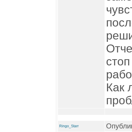
чувс
посл
реши
Отче
стоп
рабо
Как 
про
Опублик
Ringo_Starr