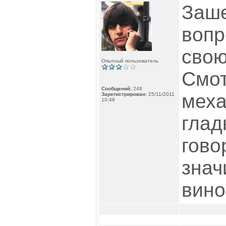
Заше
вопр
свою
Опытный пользователь
Смот
Сообщений:
248
меха
Зарегистрирован:
25/11/2011
10:48
глад
гово
знач
вино