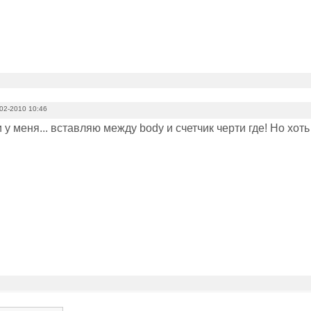
02-2010 10:46
и у меня... вставляю между body и счетчик черти где! Но хоть