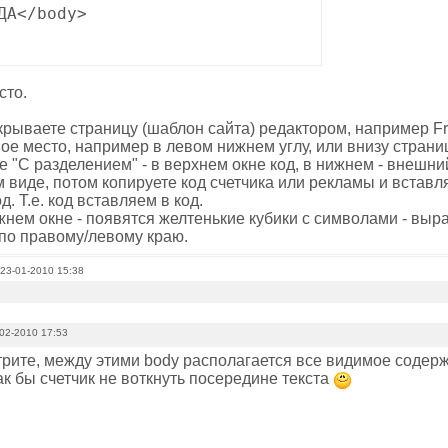
ДА</body>
сто.
крываете страницу (шаблон сайта) редактором, например Fr
ое место, например в левом нижнем углу, или внизу стран
 "С разделением" - в верхнем окне код, в нижнем - внешни
 виде, потом копируете код счетчика или рекламы и вставл
од. Т.е. код вставляем в код.
жнем окне - появятся желтенькие кубики с символами - вы
 по правому/левому краю.
 23-01-2010 15:38
02-2010 17:53
рите, между этими body располагается все видимое содержи
ак бы счетчик не воткнуть посередине текста