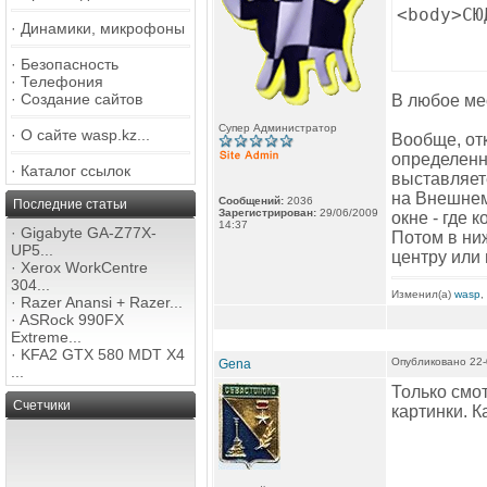
<body>СЮ
·
Динамики, микрофоны
·
Безопасность
·
Телефония
·
Создание сайтов
В любое ме
Супер Администратор
·
О сайте wasp.kz...
Вообще, от
определенн
·
Каталог ссылок
выставляете
на Внешнем
Сообщений:
2036
Последние статьи
Зарегистрирован:
29/06/2009
окне - где к
14:37
·
Gigabyte GA-Z77X-
Потом в ни
UP5...
центру или
·
Xerox WorkCentre
304...
Изменил(а)
wasp
,
·
Razer Anansi + Razer...
·
ASRock 990FX
Extreme...
·
KFA2 GTX 580 MDT X4
Опубликовано 22-
Gena
...
Только смот
Счетчики
картинки. К