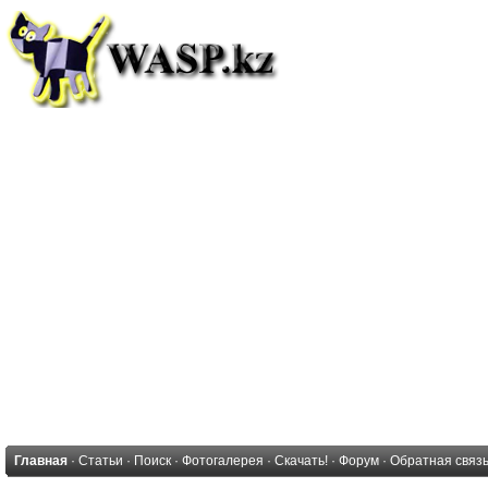
Главная
·
Статьи
·
Поиск
·
Фотогалерея
·
Скачать!
·
Форум
·
Обратная связ