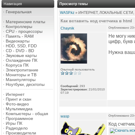
Навигация
Просмотр темы
·
Генеральная
WASP.kz
» ИНТЕРНЕТ, ЛОКАЛЬНЫЕ СЕТИ,
Как вставить код счетчика в html
·
Материнские платы
·
Контроллеры
Опубликовано 23-
Chaynik
·
CPU - процессоры
Не могу ник
·
Память - RAM
·
Видеокарты
цифр, букв 
·
HDD, SSD, FDD
·
CD - DVD - BD
Нужна ваш
·
Звуковые карты
·
Охлаждение ПК
·
Корпуса ПК
·
Электропитание
Опытный пользователь
·
Мониторы и ТВ
·
Манипуляторы
·
Ноутбуки, десктопы
Сообщений:
293
Зарегистрирован:
21/01/2010
07:19
·
Интернет
·
Принт и скан
·
Фото-видео
·
Мультимедиа
·
Компьютеры - общая
Опубликовано 23-
wasp
·
Программное
·
Игры ПК
Код счетчи
·
Радиодело
·
Производители