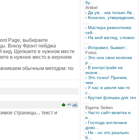
бу...
Artikel
Да уж... как только Ав...
Конечно, утверждение,
...
Мастера ремонтника
сей...
На мой взгляд, сложно
ont Page, выбираете
...
ицы. Внизу Фронт пейджа
Исправил, бывает...
й вид. Щелкаете в нужном месте
Fotos
яете в нужное место в верхнем
Это она свои коленки
р...
В контрстрайк не
равниваем обычным методом: по
иначе...
Это точно! Причем,
чем...
У нас в школе как-то
с...
Крутая флешка для тех
...
#3
Eigene Seiten
мое страницы... текст и
Часто сайт-визитка и
е...
Господа англичане
дово...
Не - но это реально.
Б...