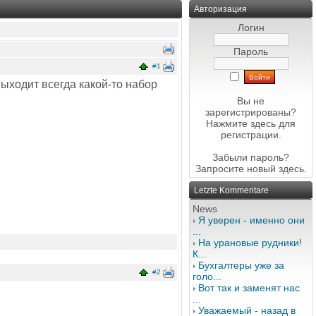
Авторизация
Логин
Пароль
#1
Выходит всегда какой-то набор
Вы не
зарегистрированы?
Нажмите здесь
для
регистрации.
Забыли пароль?
Запросите новый
здесь
.
Letzte Kommentare
News
Я уверен - именно они
...
На урановые рудники!
К...
Бухгалтеры уже за
#2
голо...
Вот так и заменят нас
...
Уважаемый - назад в