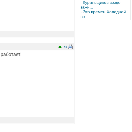
Курильщиков везде
зажи...
Это времен Холодной
во...
#4
 работает!