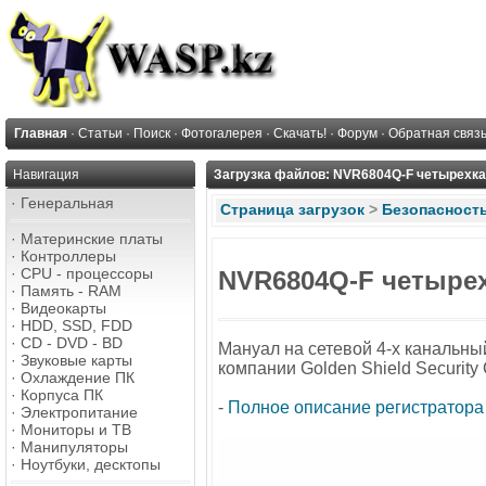
Главная
·
Статьи
·
Поиск
·
Фотогалерея
·
Скачать!
·
Форум
·
Обратная связ
Навигация
Загрузка файлов: NVR6804Q-F четырехка
·
Генеральная
Страница загрузок
>
Безопасност
·
Материнские платы
·
Контроллеры
·
CPU - процессоры
NVR6804Q-F четырех
·
Память - RAM
·
Видеокарты
·
HDD, SSD, FDD
·
CD - DVD - BD
Мануал на сетевой 4-х канальны
·
Звуковые карты
компании Golden Shield Security 
·
Охлаждение ПК
·
Корпуса ПК
-
Полное описание регистратора 
·
Электропитание
·
Мониторы и ТВ
·
Манипуляторы
·
Ноутбуки, десктопы