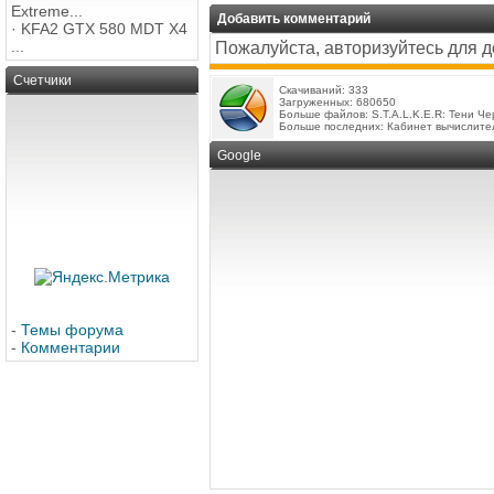
Extreme...
Добавить комментарий
·
KFA2 GTX 580 MDT X4
...
Пожалуйста, авторизуйтесь для 
Счетчики
Скачиваний: 333
Загруженных: 680650
Больше файлов:
S.T.A.L.K.E.R: Тени Ч
Больше последних:
Кабинет вычислите
Google
-
Темы форума
-
Комментарии