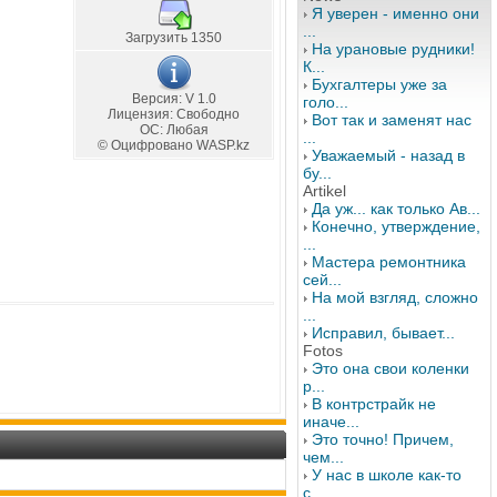
Я уверен - именно они
...
Загрузить 1350
На урановые рудники!
К...
Бухгалтеры уже за
Версия: V 1.0
голо...
Лицензия: Свободно
Вот так и заменят нас
OС: Любая
...
© Оцифровано WASP.kz
Уважаемый - назад в
бу...
Artikel
Да уж... как только Ав...
Конечно, утверждение,
...
Мастера ремонтника
сей...
На мой взгляд, сложно
...
Исправил, бывает...
Fotos
Это она свои коленки
р...
В контрстрайк не
иначе...
Это точно! Причем,
чем...
У нас в школе как-то
с...