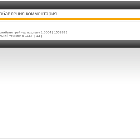
добавления комментария.
ернобыля трейнер под патч 1.0004
[ 155299 ]
льной техники в СССР
[ 43 ]