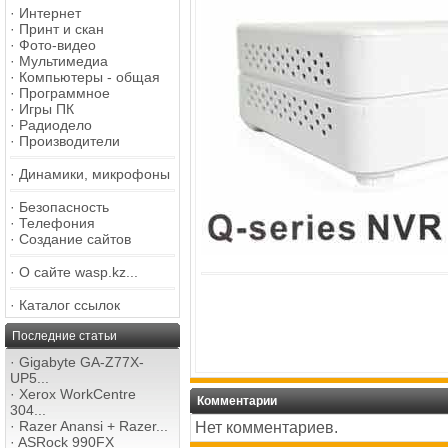
·
Интернет
·
Принт и скан
·
Фото-видео
·
Мультимедиа
·
Компьютеры - общая
·
Программное
·
Игры ПК
·
Радиодело
·
Производители
·
Динамики, микрофоны
·
Безопасность
·
Телефония
·
Создание сайтов
·
О сайте wasp.kz...
·
Каталог ссылок
Последние статьи
·
Gigabyte GA-Z77X-
UP5...
·
Xerox WorkCentre
Комментарии
304...
·
Razer Anansi + Razer...
Нет комментариев.
·
ASRock 990FX