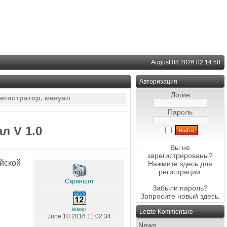
August 08 2026 02:14:50
Авторизация
Логин
егистратор, мануал
Пароль
л V 1.0
Вы не
зарегистрированы?
айской
Нажмите здесь
для
регистрации.
Скриншот
Забыли пароль?
Запросите новый
здесь
.
wasp
Letzte Kommentare
June 10 2016 11:02:34
News