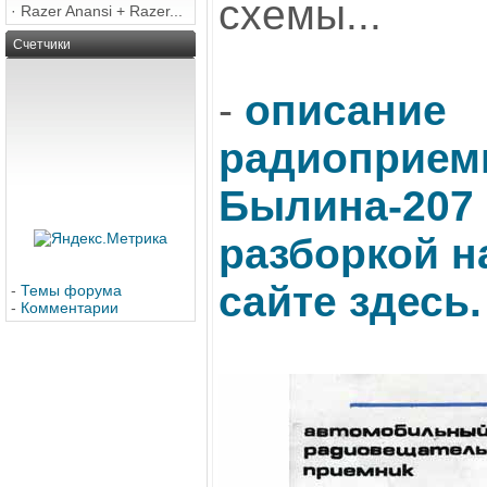
схемы...
·
Razer Anansi + Razer...
Счетчики
-
описание
радиоприем
Былина-207 
разборкой н
сайте здесь.
-
Темы форума
-
Комментарии