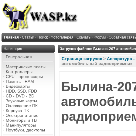
Главная
·
Статьи
·
Поиск
·
Фотогалерея
·
Скачать!
·
Форум
·
Обратная связ
Навигация
Загрузка файлов: Былина-207 автомоби
·
Генеральная
Страница загрузок
>
Аппаратура -
автомобильный радиоприемник
·
Материнские платы
·
Контроллеры
·
CPU - процессоры
·
Память - RAM
Былина-20
·
Видеокарты
·
HDD, SSD, FDD
·
CD - DVD - BD
автомобил
·
Звуковые карты
·
Охлаждение ПК
·
Корпуса ПК
радиоприе
·
Электропитание
·
Мониторы и ТВ
·
Манипуляторы
·
Ноутбуки, десктопы