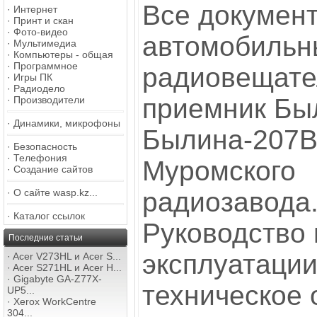
Все докумен
·
Интернет
·
Принт и скан
·
Фото-видео
автомобильн
·
Мультимедиа
·
Компьютеры - общая
·
Программное
радиовещат
·
Игры ПК
·
Радиодело
приемник Бы
·
Производители
·
Динамики, микрофоны
Былина-207В
·
Безопасность
·
Телефония
Муромского
·
Создание сайтов
·
О сайте wasp.kz...
радиозавода
·
Каталог ссылок
Руководство 
Последние статьи
эксплуатации
·
Acer V273HL и Acer S...
·
Acer S271HL и Acer H...
·
Gigabyte GA-Z77X-
техническое 
UP5...
·
Xerox WorkCentre
304...