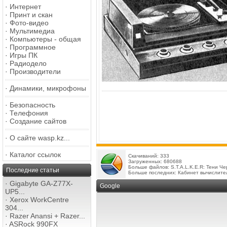
·
Интернет
·
Принт и скан
·
Фото-видео
·
Мультимедиа
·
Компьютеры - общая
·
Программное
·
Игры ПК
·
Радиодело
·
Производители
·
Динамики, микрофоны
·
Безопасность
·
Телефония
·
Создание сайтов
·
О сайте wasp.kz...
·
Каталог ссылок
Скачиваний: 333
Загруженных: 680688
Больше файлов:
S.T.A.L.K.E.R: Тени Ч
Последние статьи
Больше последних:
Кабинет вычислите
·
Gigabyte GA-Z77X-
Google
UP5...
·
Xerox WorkCentre
304...
·
Razer Anansi + Razer...
·
ASRock 990FX