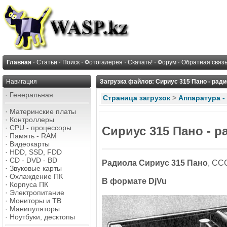
Главная
·
Статьи
·
Поиск
·
Фотогалерея
·
Скачать!
·
Форум
·
Обратная связ
Навигация
Загрузка файлов: Сириус 315 Пано - рад
·
Генеральная
Страница загрузок
>
Аппаратура -
·
Материнские платы
·
Контроллеры
·
CPU - процессоры
Сириус 315 Пано - р
·
Память - RAM
·
Видеокарты
·
HDD, SSD, FDD
·
CD - DVD - BD
Радиола Сириус 315 Пано
, СС
·
Звуковые карты
·
Охлаждение ПК
В формате DjVu
·
Корпуса ПК
·
Электропитание
·
Мониторы и ТВ
·
Манипуляторы
·
Ноутбуки, десктопы