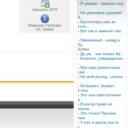
Я уверен - именно они
...
Загрузить 2979
На урановые рудники!
К...
Бухгалтеры уже за
Лицензия: Свободно
голо...
OС: Любая
Вот так и заменят нас
...
Уважаемый - назад в
бу...
Artikel
Да уж... как только Ав...
Конечно, утверждение,
...
Мастера ремонтника
сей...
На мой взгляд, сложно
...
Исправил, бывает...
Fotos
Это она свои коленки
р...
В контрстрайк не
иначе...
Это точно! Причем,
чем...
У нас в школе как-то
с...