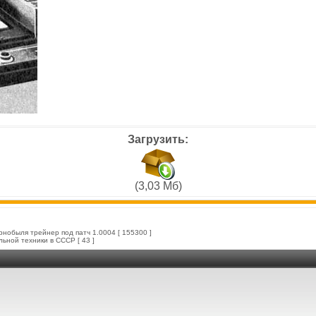
Загрузить:
(3,03 Мб)
ернобыля трейнер под патч 1.0004
[ 155300 ]
льной техники в СССР
[ 43 ]