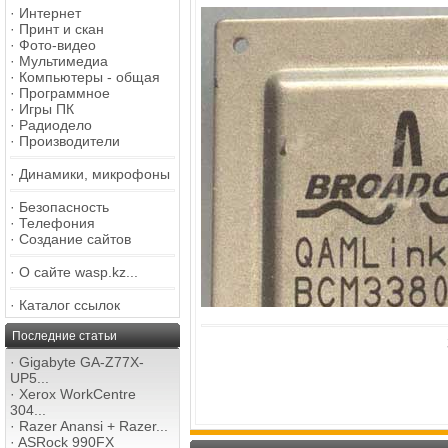
·
Интернет
·
Принт и скан
·
Фото-видео
·
Мультимедиа
·
Компьютеры - общая
·
Программное
·
Игры ПК
·
Радиодело
·
Производители
·
Динамики, микрофоны
·
Безопасность
·
Телефония
·
Создание сайтов
·
О сайте wasp.kz...
·
Каталог ссылок
Последние статьи
·
Gigabyte GA-Z77X-
UP5...
·
Xerox WorkCentre
304...
·
Razer Anansi + Razer...
·
ASRock 990FX