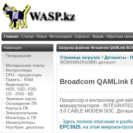
Главная
·
Статьи
·
Поиск
·
Фотогалерея
·
Скачать!
·
Форум
·
Обратная связ
Навигация
Загрузка файлов: Broadcom QAMLink B
·
Генеральная
Страница загрузок
>
Даташиты - D
BCM3380ZKGSBG даташит
·
Материнские платы
·
Контроллеры
·
CPU - процессоры
·
Память - RAM
Broadcom QAMLink
·
Видеокарты
·
HDD, SSD, FDD
·
CD - DVD - BD
·
Звуковые карты
Процессор и контроллер для ка
·
Охлаждение ПК
маршрутизаторов - INTEGRATE
·
Корпуса ПК
3.0 CABLE MODEM SOC. Даташи
·
Электропитание
·
Мониторы и ТВ
-
Здесь полное описание и разбо
·
Манипуляторы
EPC3925
, на этом микроконтрол
·
Ноутбуки, десктопы