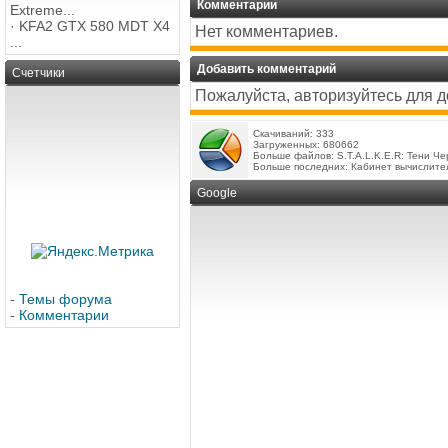
Комментарии
Extreme...
·
KFA2 GTX 580 MDT X4
Нет комментариев.
...
Добавить комментарий
Счетчики
Пожалуйста, авторизуйтесь для 
Скачиваний: 333
Загруженных: 680662
Больше файлов:
S.T.A.L.K.E.R: Тени Ч
Больше последних:
Кабинет вычислите
Google
-
Темы форума
-
Комментарии