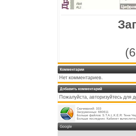
За
(
Комментарии
Нет комментариев.
Добавить комментарий
Пожалуйста, авторизуйтесь для 
Скачиваний: 333
Загруженных: 680611
Больше файлов:
S.T.A.L.K.E.R: Тени Ч
Больше последних:
Кабинет вычислите
Google