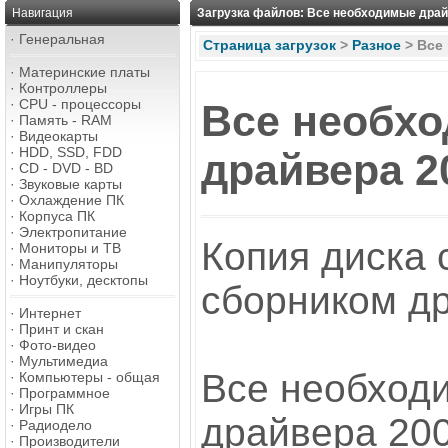
Навигация
Загрузка файлов: Все необходимые драйв
·
Генеральная
Страница загрузок
>
Разное
>
Все
·
Материнские платы
·
Контроллеры
·
CPU - процессоры
Все необх
·
Память - RAM
·
Видеокарты
·
HDD, SSD, FDD
драйвера 20
·
CD - DVD - BD
·
Звуковые карты
·
Охлаждение ПК
·
Корпуса ПК
·
Электропитание
Копия диска 
·
Мониторы и ТВ
·
Манипуляторы
·
Ноутбуки, десктопы
сборником д
·
Интернет
·
Принт и скан
·
Фото-видео
·
Мультимедиа
Все необход
·
Компьютеры - общая
·
Программное
·
Игры ПК
драйвера 200
·
Радиодело
·
Производители