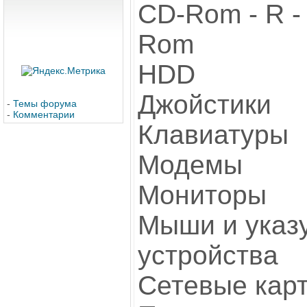
CD-Rom - R -
Rom
HDD
Джойстики
-
Темы форума
-
Комментарии
Клавиатуры
Модемы
Мониторы
Мыши и ука
устройства
Сетевые кар