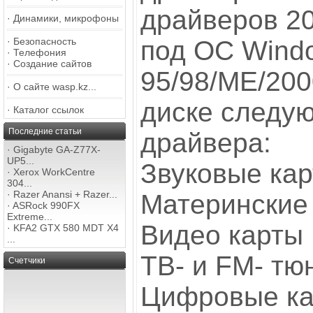
драйверов 20
·
Динамики, микрофоны
·
Безопасность
под ОС Wind
·
Телефония
·
Создание сайтов
95/98/ME/200
·
О сайте wasp.kz...
диске следу
·
Каталог ссылок
Последние статьи
драйвера:
·
Gigabyte GA-Z77X-
UP5...
Звуковые ка
·
Xerox WorkCentre
304...
·
Razer Anansi + Razer...
Материнские
·
ASRock 990FX
Extreme...
Видео карты
·
KFA2 GTX 580 MDT X4
...
ТВ- и FM- тю
Счетчики
Цифровые к