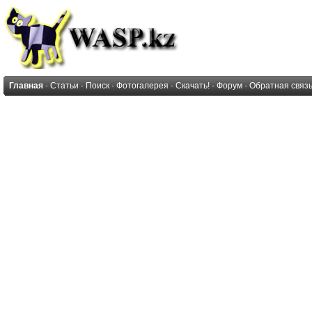
Главная
·
Статьи
·
Поиск
·
Фотогалерея
·
Скачать!
·
Форум
·
Обратная связ