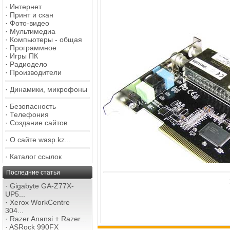
·
Интернет
·
Принт и скан
·
Фото-видео
·
Мультимедиа
·
Компьютеры - общая
·
Программное
·
Игры ПК
·
Радиодело
·
Производители
·
Динамики, микрофоны
·
Безопасность
·
Телефония
·
Создание сайтов
·
О сайте wasp.kz...
·
Каталог ссылок
Последние статьи
·
Gigabyte GA-Z77X-
UP5...
·
Xerox WorkCentre
304...
·
Razer Anansi + Razer...
·
ASRock 990FX