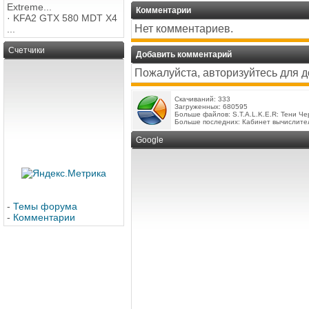
Extreme...
Комментарии
·
KFA2 GTX 580 MDT X4
Нет комментариев.
...
Счетчики
Добавить комментарий
Пожалуйста, авторизуйтесь для 
Скачиваний: 333
Загруженных: 680595
Больше файлов:
S.T.A.L.K.E.R: Тени Ч
Больше последних:
Кабинет вычислите
Google
-
Темы форума
-
Комментарии