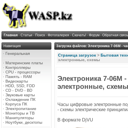
Главная
·
Статьи
·
Поиск
·
Фотогалерея
·
Скачать!
·
Форум
·
Обратная связ
Навигация
Загрузка файлов: Электроника 7-06М - 
·
Генеральная
Страница загрузок
>
Бытовая тех
электронные, схемы
·
Материнские платы
·
Контроллеры
·
CPU - процессоры
·
Память - RAM
Электроника 7-06М 
·
Видеокарты
электронные, схем
·
HDD, SSD, FDD
·
CD - DVD - BD
·
Звуковые карты
·
Охлаждение ПК
·
Корпуса ПК
Часы цифровые электронные по
·
Электропитание
- схемы электрические принцип
·
Мониторы и ТВ
·
Манипуляторы
В формате DjVU
·
Ноутбуки, десктопы