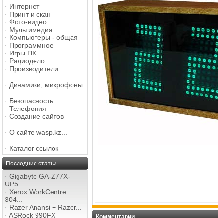
·
Интернет
·
Принт и скан
·
Фото-видео
·
Мультимедиа
·
Компьютеры - общая
·
Программное
·
Игры ПК
·
Радиодело
·
Производители
·
Динамики, микрофоны
·
Безопасность
·
Телефония
·
Создание сайтов
·
О сайте wasp.kz...
·
Каталог ссылок
Последние статьи
·
Gigabyte GA-Z77X-
UP5...
·
Xerox WorkCentre
304...
·
Razer Anansi + Razer...
·
ASRock 990FX
Комментарии