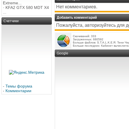
Extreme...
Нет комментариев.
·
KFA2 GTX 580 MDT X4
...
Добавить комментарий
Счетчики
Пожалуйста, авторизуйтесь для 
Скачиваний: 333
Загруженных: 680592
Больше файлов:
S.T.A.L.K.E.R: Тени Ч
Больше последних:
Кабинет вычислите
Google
-
Темы форума
-
Комментарии