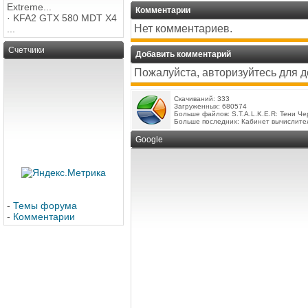
Extreme...
Комментарии
·
KFA2 GTX 580 MDT X4
Нет комментариев.
...
Счетчики
Добавить комментарий
Пожалуйста, авторизуйтесь для 
Скачиваний: 333
Загруженных: 680574
Больше файлов:
S.T.A.L.K.E.R: Тени Ч
Больше последних:
Кабинет вычислите
Google
-
Темы форума
-
Комментарии