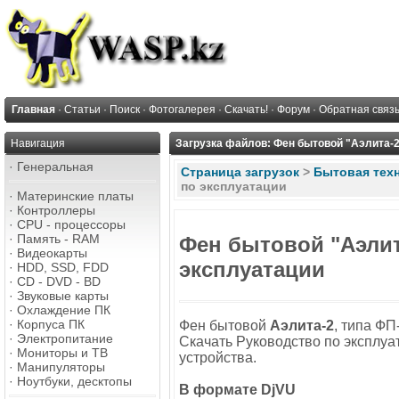
Главная
·
Статьи
·
Поиск
·
Фотогалерея
·
Скачать!
·
Форум
·
Обратная связ
Навигация
Загрузка файлов: Фен бытовой "Аэлита-2
·
Генеральная
Страница загрузок
>
Бытовая тех
по эксплуатации
·
Материнские платы
·
Контроллеры
·
CPU - процессоры
·
Память - RAM
Фен бытовой "Аэлит
·
Видеокарты
эксплуатации
·
HDD, SSD, FDD
·
CD - DVD - BD
·
Звуковые карты
·
Охлаждение ПК
·
Корпуса ПК
Фен бытовой
Аэлита-2
, типа ФП
·
Электропитание
Скачать Руководство по эксплуа
·
Мониторы и ТВ
устройства.
·
Манипуляторы
·
Ноутбуки, десктопы
В формате DjVU