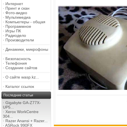
·
Интернет
·
Принт и скан
·
Фото-видео
·
Мультимедиа
·
Компьютеры - общая
·
Программное
·
Игры ПК
·
Радиодело
·
Производители
·
Динамики, микрофоны
·
Безопасность
·
Телефония
·
Создание сайтов
·
О сайте wasp.kz...
·
Каталог ссылок
Последние статьи
·
Gigabyte GA-Z77X-
UP5...
·
Xerox WorkCentre
304...
·
Razer Anansi + Razer...
·
ASRock 990FX