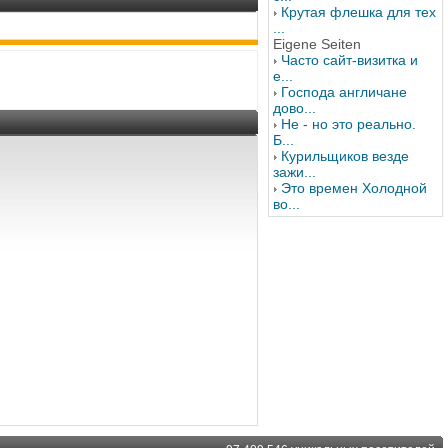
Крутая флешка для тех
...
Eigene Seiten
Часто сайт-визитка и
е...
Господа англичане
дово...
Не - но это реально.
Б...
Курильщиков везде
зажи...
Это времен Холодной
во...