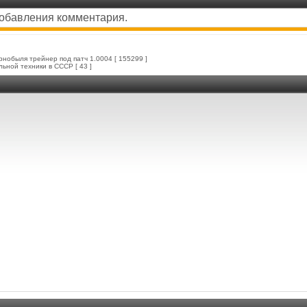
добавления комментария.
ернобыля трейнер под патч 1.0004
[ 155299 ]
льной техники в СССР
[ 43 ]