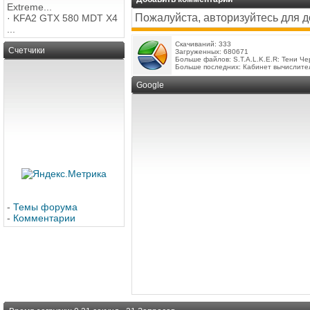
Extreme...
Пожалуйста, авторизуйтесь для 
·
KFA2 GTX 580 MDT X4
...
Скачиваний: 333
Счетчики
Загруженных: 680671
Больше файлов:
S.T.A.L.K.E.R: Тени Ч
Больше последних:
Кабинет вычислите
Google
-
Темы форума
-
Комментарии