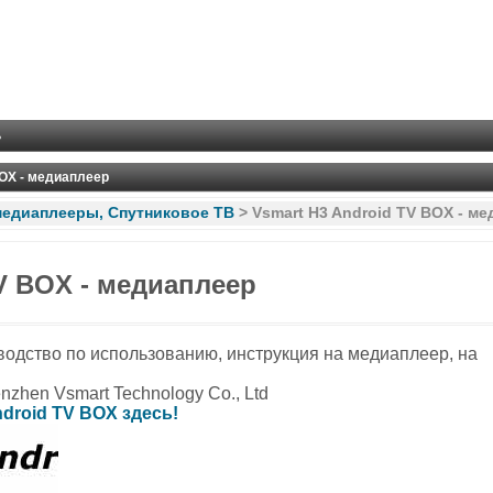
ь
BOX - медиаплеер
медиаплееры, Спутниковое ТВ
>
Vsmart H3 Android TV BOX - м
V BOX - медиаплеер
оводство по использованию, инструкция на медиаплеер, на
zhen Vsmart Technology Co., Ltd
droid TV BOX здесь!