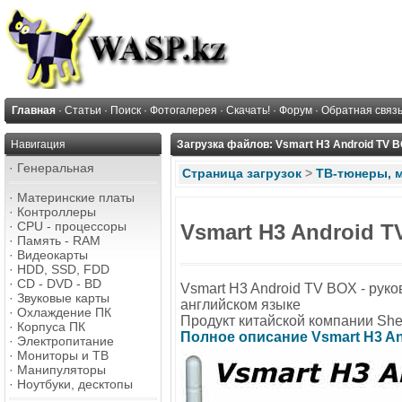
Главная
·
Статьи
·
Поиск
·
Фотогалерея
·
Скачать!
·
Форум
·
Обратная связ
Навигация
Загрузка файлов: Vsmart H3 Android TV 
·
Генеральная
Страница загрузок
>
ТВ-тюнеры, 
·
Материнские платы
·
Контроллеры
·
CPU - процессоры
Vsmart H3 Android T
·
Память - RAM
·
Видеокарты
·
HDD, SSD, FDD
·
CD - DVD - BD
Vsmart H3 Android TV BOX - рук
·
Звуковые карты
английском языке
·
Охлаждение ПК
Продукт китайской компании Shen
·
Корпуса ПК
Полное описание Vsmart H3 An
·
Электропитание
·
Мониторы и ТВ
·
Манипуляторы
·
Ноутбуки, десктопы