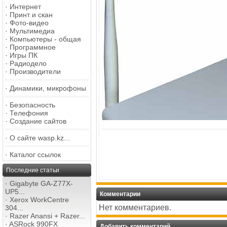
·
Интернет
·
Принт и скан
·
Фото-видео
·
Мультимедиа
·
Компьютеры - общая
·
Программное
·
Игры ПК
·
Радиодело
·
Производители
·
Динамики, микрофоны
·
Безопасность
·
Телефония
·
Создание сайтов
·
О сайте wasp.kz...
·
Каталог ссылок
Последние статьи
·
Gigabyte GA-Z77X-
UP5...
Комментарии
·
Xerox WorkCentre
Нет комментариев.
304...
·
Razer Anansi + Razer...
·
ASRock 990FX
Добавить комментарий