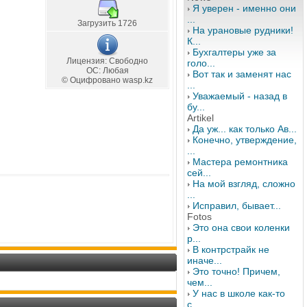
Я уверен - именно они
...
Загрузить 1726
На урановые рудники!
К...
Бухгалтеры уже за
Лицензия: Свободно
голо...
OС: Любая
Вот так и заменят нас
© Оцифровано wasp.kz
...
Уважаемый - назад в
бу...
Artikel
Да уж... как только Ав...
Конечно, утверждение,
...
Мастера ремонтника
сей...
На мой взгляд, сложно
...
Исправил, бывает...
Fotos
Это она свои коленки
р...
В контрстрайк не
иначе...
Это точно! Причем,
чем...
У нас в школе как-то
с...