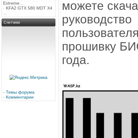
можете скача
Extreme...
·
KFA2 GTX 580 MDT X4
...
руководство
Счетчики
пользователя
прошивку БИ
года.
-
Темы форума
-
Комментарии