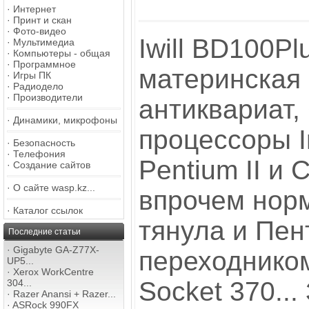
·
Интернет
·
Принт и скан
·
Фото-видео
Iwill BD100Pl
·
Мультимедиа
·
Компьютеры - общая
·
Программное
материнская 
·
Игры ПК
·
Радиодело
·
Производители
антиквариат,
·
Динамики, микрофоны
процессоры I
·
Безопасность
·
Телефония
Pentium II и C
·
Создание сайтов
·
О сайте wasp.kz...
впрочем нор
·
Каталог ссылок
тянула и Пен
Последние статьи
·
Gigabyte GA-Z77X-
переходником
UP5...
·
Xerox WorkCentre
Socket 370...
304...
·
Razer Anansi + Razer...
·
ASRock 990FX