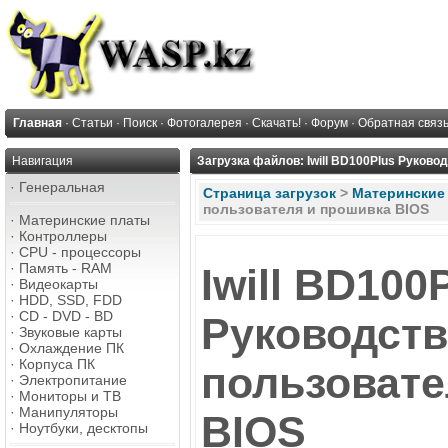
Главная
·
Статьи
·
Поиск
·
Фотогалерея
·
Скачать!
·
Форум
·
Обратная связ
Навигация
Загрузка файлов: Iwill BD100Plus Руково
·
Генеральная
Страница загрузок
>
Материнские
пользователя и прошивка BIOS
·
Материнские платы
·
Контроллеры
·
CPU - процессоры
·
Память - RAM
Iwill BD100
·
Видеокарты
·
HDD, SSD, FDD
·
CD - DVD - BD
Руководст
·
Звуковые карты
·
Охлаждение ПК
·
Корпуса ПК
пользовате
·
Электропитание
·
Мониторы и ТВ
·
Манипуляторы
BIOS
·
Ноутбуки, десктопы