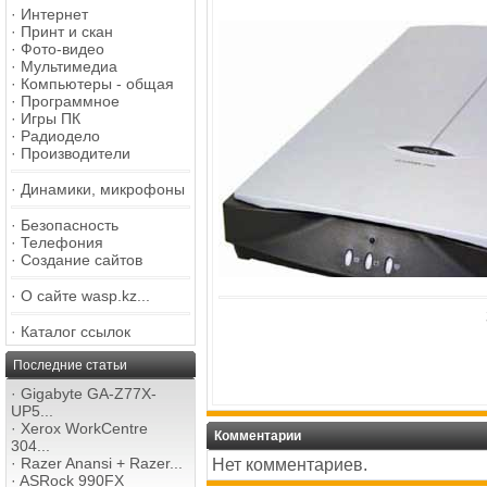
·
Интернет
·
Принт и скан
·
Фото-видео
·
Мультимедиа
·
Компьютеры - общая
·
Программное
·
Игры ПК
·
Радиодело
·
Производители
·
Динамики, микрофоны
·
Безопасность
·
Телефония
·
Создание сайтов
·
О сайте wasp.kz...
·
Каталог ссылок
Последние статьи
·
Gigabyte GA-Z77X-
UP5...
·
Xerox WorkCentre
Комментарии
304...
·
Razer Anansi + Razer...
Нет комментариев.
·
ASRock 990FX