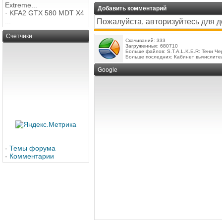
Extreme...
Добавить комментарий
·
KFA2 GTX 580 MDT X4
...
Пожалуйста, авторизуйтесь для 
Счетчики
Скачиваний: 333
Загруженных: 680710
Больше файлов:
S.T.A.L.K.E.R: Тени Ч
Больше последних:
Кабинет вычислите
Google
-
Темы форума
-
Комментарии