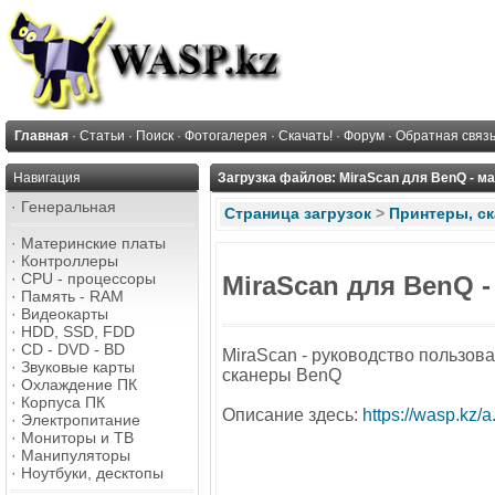
Главная
·
Статьи
·
Поиск
·
Фотогалерея
·
Скачать!
·
Форум
·
Обратная связ
Навигация
Загрузка файлов: MiraScan для BenQ - м
·
Генеральная
Страница загрузок
>
Принтеры, с
·
Материнские платы
·
Контроллеры
·
CPU - процессоры
MiraScan для BenQ -
·
Память - RAM
·
Видеокарты
·
HDD, SSD, FDD
·
CD - DVD - BD
MiraScan - руководство пользов
·
Звуковые карты
сканеры BenQ
·
Охлаждение ПК
·
Корпуса ПК
Описание здесь:
https://wasp.kz/a
·
Электропитание
·
Мониторы и ТВ
·
Манипуляторы
·
Ноутбуки, десктопы