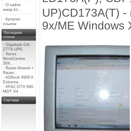
·
О сайте
UP)CD173A(T) -
wasp.kz...
·
Каталог
9x/ME Windows 
ссылок
Последние
статьи
·
Gigabyte GA-
Z77X-UP5...
·
Xerox
WorkCentre
304...
·
Razer Anansi +
Razer...
·
ASRock 990FX
Extreme...
·
KFA2 GTX 580
MDT X4 ...
Счетчики