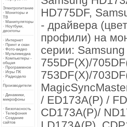
Samsung HD173
·
Электропитание
HD775DF, Sams
·
Мониторы и
ТВ
- драйвера (цве
·
Манипуляторы
·
Ноутбуки,
десктопы
профили) на мо
·
Интернет
·
Принт и скан
серии: Samsung
·
Фото-видео
·
Мультимедиа
·
Компьютеры -
755DF(X)/705DF(
общая
·
Программное
753DF(X)/703DF(
·
Игры ПК
·
Радиодело
·
MagicSyncMaste
Производители
·
Динамики,
/ ED173A(P) / F
микрофоны
·
Безопасность
CD173A(P)/ ND1
·
Телефония
·
Создание
LD173A(P), CD
сайтов