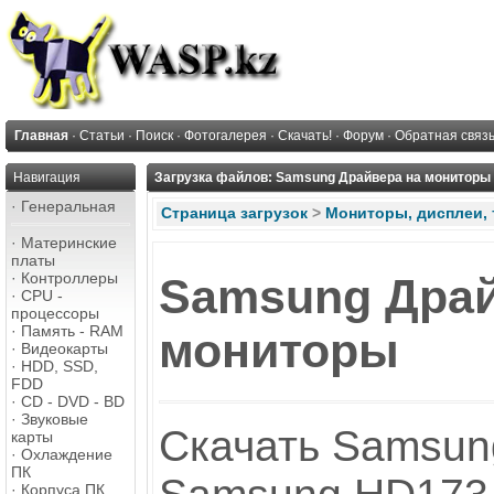
Главная
·
Статьи
·
Поиск
·
Фотогалерея
·
Скачать!
·
Форум
·
Обратная связ
Навигация
Загрузка файлов: Samsung Драйвера на мониторы
·
Генеральная
Страница загрузок
>
Мониторы, дисплеи,
·
Материнские
платы
·
Контроллеры
Samsung Драй
·
CPU -
процессоры
·
Память - RAM
мониторы
·
Видеокарты
·
HDD, SSD,
FDD
·
CD - DVD - BD
·
Звуковые
Скачать Samsun
карты
·
Охлаждение
ПК
·
Корпуса ПК