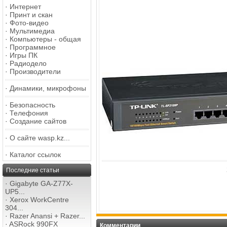
·
Интернет
·
Принт и скан
·
Фото-видео
·
Мультимедиа
·
Компьютеры - общая
·
Программное
·
Игры ПК
·
Радиодело
·
Производители
·
Динамики, микрофоны
·
Безопасность
·
Телефония
·
Создание сайтов
·
О сайте wasp.kz...
·
Каталог ссылок
Последние статьи
·
Gigabyte GA-Z77X-
UP5...
·
Xerox WorkCentre
304...
·
Razer Anansi + Razer...
·
ASRock 990FX
Комментарии