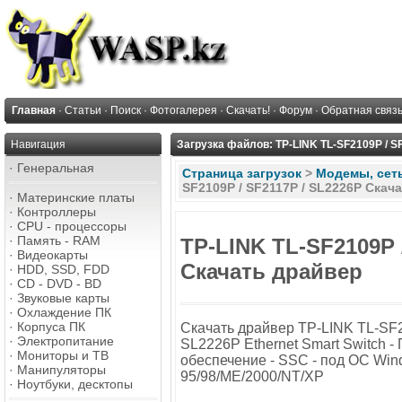
Главная
·
Статьи
·
Поиск
·
Фотогалерея
·
Скачать!
·
Форум
·
Обратная связ
Навигация
Загрузка файлов: TP-LINK TL-SF2109P / S
·
Генеральная
Страница загрузок
>
Модемы, сеть,
SF2109P / SF2117P / SL2226P Скач
·
Материнские платы
·
Контроллеры
·
CPU - процессоры
·
Память - RAM
TP-LINK TL-SF2109P 
·
Видеокарты
Скачать драйвер
·
HDD, SSD, FDD
·
CD - DVD - BD
·
Звуковые карты
·
Охлаждение ПК
·
Корпуса ПК
Скачать драйвер TP-LINK TL-SF2
·
Электропитание
SL2226P Ethernet Smart Switch 
·
Мониторы и ТВ
обеспечение - SSC - под ОС Wi
·
Манипуляторы
95/98/ME/2000/NT/XP
·
Ноутбуки, десктопы