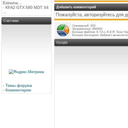
Extreme...
·
KFA2 GTX 580 MDT X4
Добавить комментарий
...
Пожалуйста, авторизуйтесь для 
Счетчики
Скачиваний: 333
Загруженных: 680592
Больше файлов:
S.T.A.L.K.E.R: Тени Ч
Больше последних:
Кабинет вычислите
Google
-
Темы форума
-
Комментарии