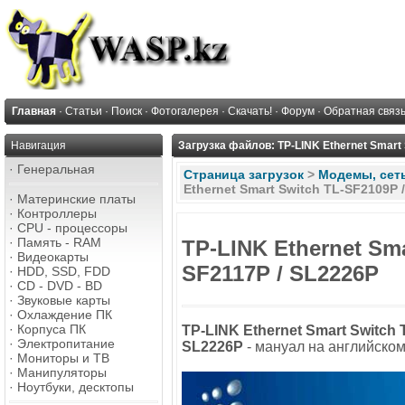
Главная
·
Статьи
·
Поиск
·
Фотогалерея
·
Скачать!
·
Форум
·
Обратная связ
Навигация
Загрузка файлов: TP-LINK Ethernet Smart 
·
Генеральная
Страница загрузок
>
Модемы, сеть,
Ethernet Smart Switch TL-SF2109P 
·
Материнские платы
·
Контроллеры
·
CPU - процессоры
·
Память - RAM
TP-LINK Ethernet Sma
·
Видеокарты
SF2117P / SL2226P
·
HDD, SSD, FDD
·
CD - DVD - BD
·
Звуковые карты
·
Охлаждение ПК
·
Корпуса ПК
TP-LINK Ethernet Smart Switch 
·
Электропитание
SL2226P
- мануал на английско
·
Мониторы и ТВ
·
Манипуляторы
·
Ноутбуки, десктопы