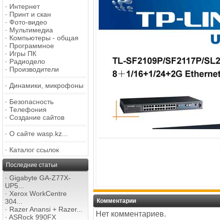
·
Интернет
·
Принт и скан
·
Фото-видео
·
Мультимедиа
·
Компьютеры - общая
·
Программное
·
Игры ПК
·
Радиодело
·
Производители
·
Динамики, микрофоны
·
Безопасность
·
Телефония
·
Создание сайтов
·
О сайте wasp.kz...
·
Каталог ссылок
Последние статьи
·
Gigabyte GA-Z77X-
UP5...
·
Xerox WorkCentre
304...
Комментарии
·
Razer Anansi + Razer...
Нет комментариев.
·
ASRock 990FX