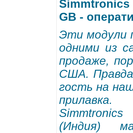
Simmtronics 
GB - операт
Эти модули 
одними из с
продаже, по
США. Правда
гость на на
прилавк
Simmtronics
(Индия) м