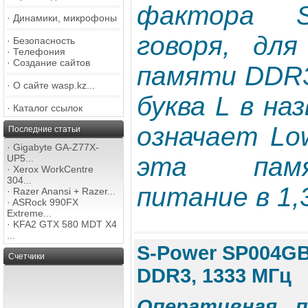
фактора 
·
Динамики, микрофоны
говоря, для
·
Безопасность
·
Телефония
·
Создание сайтов
памяти DDR3
·
О сайте wasp.kz...
буква L в на
·
Каталог ссылок
означает Lo
Последние статьи
·
Gigabyte GA-Z77X-
эта пам
UP5...
·
Xerox WorkCentre
304...
питание в 1,3
·
Razer Anansi + Razer...
·
ASRock 990FX
Extreme...
·
KFA2 GTX 580 MDT X4
...
S-Power SP004GB
Счетчики
DDR3, 1333 МГц
Оперативная п