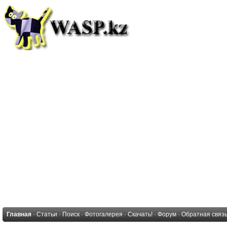
Главная
·
Статьи
·
Поиск
·
Фотогалерея
·
Скачать!
·
Форум
·
Обратная связ