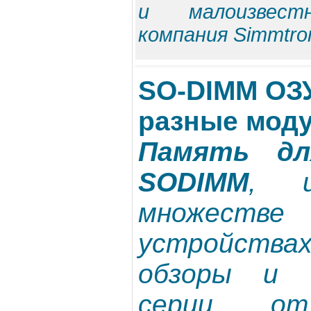
и малоизвестн
компания Simmtro
SO-DIMM ОЗУ
разные мод
Память дл
SODIMM
, и
множес
устройств
обзоры и 
серии, о