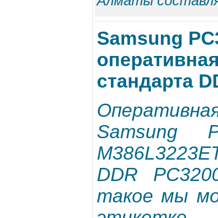
Алматы составля
Samsung PC3
оперативная
стандарта D
Операти
Samsung PC
M386L3223
DDR PC320
такое мы мо
этикетке