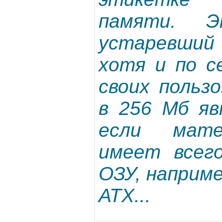
памяти. Э
устаревши
хотя и по с
своих польз
в 256 Мб яв
если мате
имеет всег
ОЗУ, наприм
АТХ...