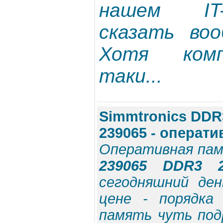
нашем IT
сказать воо
Хотя комп
таки...
Simmtronics DDR
239065 - операт
Оперативная па
239065 DDR3 
сегодняшний де
цене - порядка
память чуть под