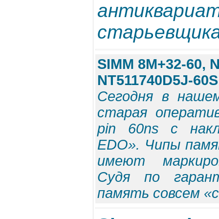
антик
старьевщик
SIMM 8M+32-60, 
NT511740D5J-60S
Сегодня в наше
старая операти
pin 60ns с нак
EDO». Чипы памя
имеют маркиров
Судя по гарант
память совсем «с