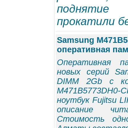
поднятие
прокатили бе
Samsung M471B5
оперативная пам
Оперативная п
новых серий Sa
DIMM 2Gb с ко
M471B5773DH0-C
ноутбук Fujitsu 
описание чи
Стоимость одн