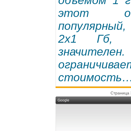
объемом 1 г
этот о
популярный,
2х1 Гб,
значит
огранич
стоимость
Страница 
Google