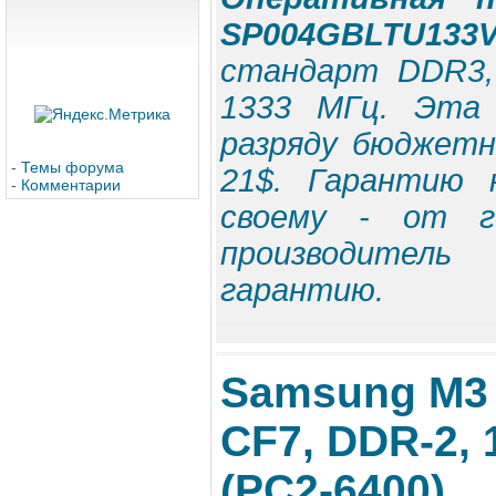
SP004GBLTU133V
стандарт DDR3,
1333 МГц. Эта
разряду бюджетн
-
Темы форума
21$. Гарантию 
-
Комментарии
своему - от г
производител
гарантию.
Samsung M3
CF7, DDR-2, 
(PC2-6400)