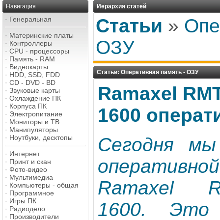
Навигация
Иерархия статей
·
Генеральная
Статьи
»
Опе
·
Материнские платы
ОЗУ
·
Контроллеры
·
CPU - процессоры
·
Память - RAM
·
Видеокарты
Статьи: Оперативная память - ОЗУ
·
HDD, SSD, FDD
·
CD - DVD - BD
Ramaxel RM
·
Звуковые карты
·
Охлаждение ПК
·
Корпуса ПК
1600 операт
·
Электропитание
·
Мониторы и ТВ
·
Манипуляторы
·
Ноутбуки, десктопы
Сегодня мы
·
Интернет
оператив
·
Принт и скан
·
Фото-видео
·
Мультимедиа
Ramaxel R
·
Компьютеры - общая
·
Программное
·
Игры ПК
1600. Это
·
Радиодело
·
Производители