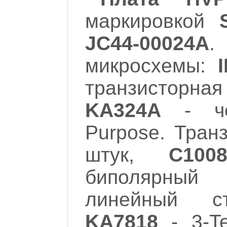
маркировкой
JC44-00024A
.
микросхемы:
транзисторная
KA324A
- чет
Purpose. Тран
штук,
C100
биполярный
линейный ст
KA7818
- 3-Te