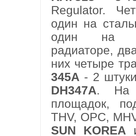
Regulator. Ч
один на сталь
один на б
радиаторе, дв
них четыре тр
345A
- 2 штук
DH347A
. На 
площадок, по
THV, OPC, MHV
SUN KOREA