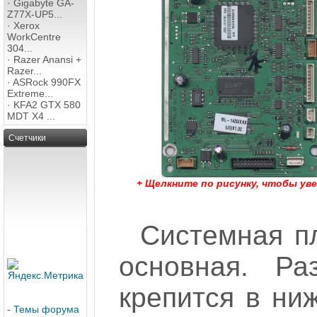
·
Gigabyte GA-
Z77X-UP5...
·
Xerox
WorkCentre
304...
·
Razer Anansi +
Razer...
·
ASRock 990FX
Extreme...
·
KFA2 GTX 580
MDT X4 ...
Счетчики
+ Щелкните по рисунку, чтобы ув
Системная п
основная. Р
крепится в ни
-
Темы форума