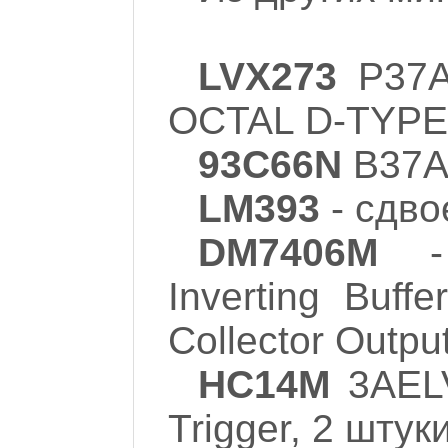
LVX273
P37A
OCTAL D-TYPE
93C66N
B37A
LM393
- сдво
DM7406M
- 
Inverting Buff
Collector Outpu
HC14M
3AELV
Trigger, 2 штук