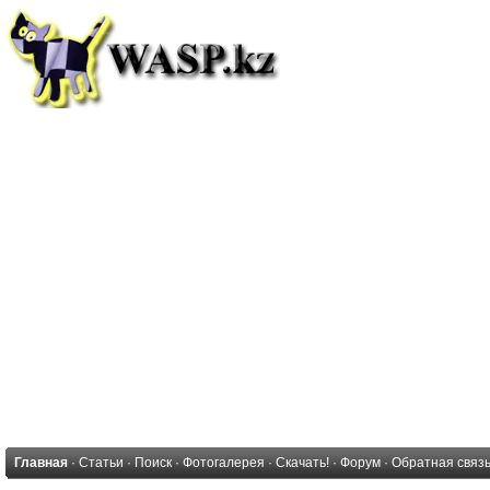
Главная
·
Статьи
·
Поиск
·
Фотогалерея
·
Скачать!
·
Форум
·
Обратная связ