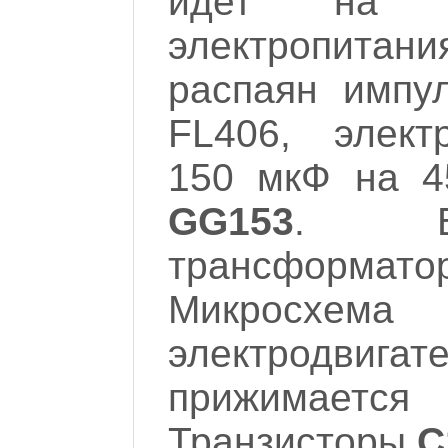
идет на п
электропита
распаян импу
FL406, элект
150 мкФ на 4
GG153
. Бо
трансформат
Микросхем
электродвиг
прижимается
Транзисторы
C