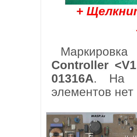
+ Щелкни
Маркировк
Controller <V
01316A
. На 
элементов нет 