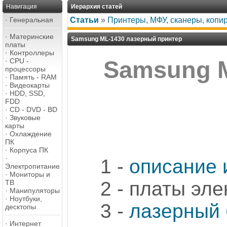
Навигация
Иерархия статей
·
Генеральная
Статьи
»
Принтеры, МФУ, сканеры, копи
·
Материнские
Samsung ML-1430 лазерный принтер
платы
·
Контроллеры
·
CPU -
Samsung M
процессоры
·
Память - RAM
·
Видеокарты
·
HDD, SSD,
FDD
·
CD - DVD - BD
·
Звуковые
карты
·
Охлаждение
ПК
·
Корпуса ПК
·
1 -
описание 
Электропитание
·
Мониторы и
2 - платы эл
ТВ
·
Манипуляторы
·
Ноутбуки,
3 -
лазерный 
десктопы
·
Интернет