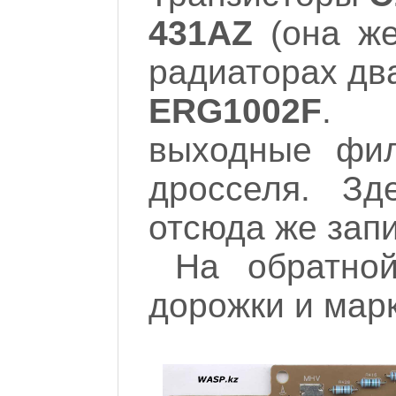
431AZ
(она же
радиаторах дв
ERG1002F
. 
выходные фил
дросселя. Зд
отсюда же зап
На обратной
дорожки и мар