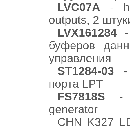
LVC07A
- he
outputs, 2 штук
LVX161284
-
буферов данн
управления
ST1284-03
- 
порта LPT
FS7818S
- S
generator
CHN K327 L