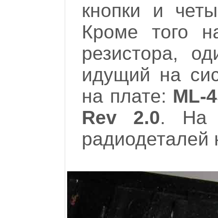
кнопки и четы
Кроме того н
резистора, од
идущий на сис
на плате:
ML-4
Rev 2.0
. На 
радиодеталей н