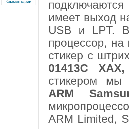
подключаются
-
Комментарии
имеет выход н
USB и LPT. В
процессор, на
стикер с штри
01413C XAX,
стикером мы 
ARM Samsun
микропроцесс
ARM Limited, 