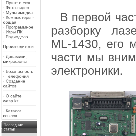
·
Принт и скан
·
Фото-видео
·
Мультимедиа
В первой час
·
Компьютеры -
общая
разборку лаз
·
Программное
·
Игры ПК
·
Радиодело
ML-1430, его 
·
Производители
части мы вним
·
Динамики,
микрофоны
электроники.
·
Безопасность
·
Телефония
·
Создание
сайтов
·
О сайте
wasp.kz...
·
Каталог
ссылок
Последние
статьи