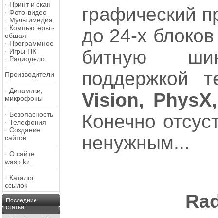
·
Принт и скан
графический п
·
Фото-видео
·
Мультимедиа
·
Компьютеры -
до 24-х блоков
общая
·
Программное
битную ши
·
Игры ПК
·
Радиодело
·
поддержкой т
Производители
·
Динамики,
Vision, PhysX
микрофоны
·
Безопасность
Конечно отсуст
·
Телефония
·
Создание
ненужным...
сайтов
·
О сайте
wasp.kz...
·
Каталог
ссылок
Ra
Последние
статьи