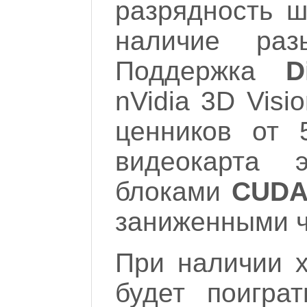
разрядность ш
наличие ра
Поддержка
Dir
nVidia 3D Visi
ценников от 
видеокарта
блоками
CUD
заниженными ч
При наличии 
будет поигр