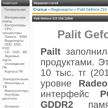
Навигация
Иерархия статей
·
Генеральная
Статьи
»
Видеокарты
»
Palit Geforce 210
·
Материнские
Palit Geforce 210 1Gb 128bit
платы
·
Контроллеры
·
CPU -
Palit Gef
процессоры
·
Память - RAM
·
Видеокарты
·
HDD, SSD,
Pailt
заполнил
FDD
·
CD - DVD - BD
·
Звуковые
продуктами. Э
карты
·
Охлаждение
ПК
10 тыс. тг (20
·
Корпуса ПК
·
Электропитание
уровне
Radeo
·
Мониторы и
ТВ
интерфейс
P
·
Манипуляторы
·
Ноутбуки,
десктопы
GDDR2
памя
·
Интернет