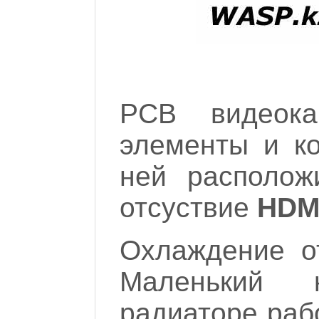
PCB видеока
элементы и к
ней располо
отсуствие
HDM
Охлаждение от
Маленький 
радиаторе рабо