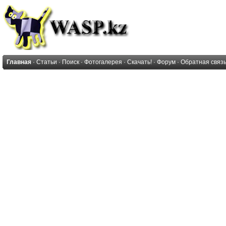
Главная
·
Статьи
·
Поиск
·
Фотогалерея
·
Скачать!
·
Форум
·
Обратная связ