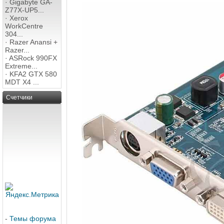
·
Gigabyte GA-
Z77X-UP5...
·
Xerox
WorkCentre
304...
·
Razer Anansi +
Razer...
·
ASRock 990FX
Extreme...
·
KFA2 GTX 580
MDT X4 ...
Счетчики
-
Темы форума